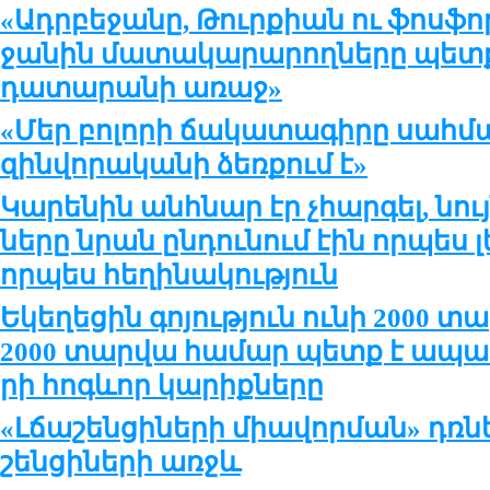
«Ադր­բե­ջա­նը, Թուր­քիան ու ֆոս­ֆո
ջա­նին մա­տա­կա­րա­րող­նե­րը պ
դա­տա­րա­նի ա­ռաջ»
«Մեր բո­լո­րի ճա­կա­տա­գի­րը սահ­
զին­վո­րա­կա­նի ձեռ­քում է»
Կա­րե­նին անհ­նար էր չհար­գել, նու
նե­րը նրան ըն­դու­նում էին որ­պես լ
որ­պես հե­ղի­նա­կու­թ­յուն
Եկե­ղե­ցին գո­յութ­յուն ու­նի 2000 տ
2000 տար­վա հա­մար պետք է ա­պա­հո
րի հոգևոր կա­րիք­նե­րը
«Լճա­շեն­ցի­նե­րի միա­վոր­ման» դռ­ն
շեն­ցի­նե­րի առջև