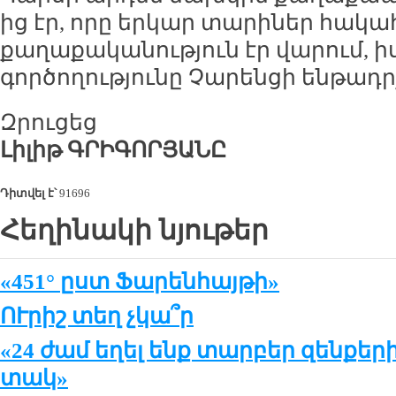
ից էր, որը երկար տարիներ հակ
քաղաքականություն էր վարում, 
գործողությունը Չարենցի ենթադրյ
Զրուցեց
Լիլիթ ԳՐԻԳՈՐՅԱՆԸ
Դիտվել է՝
91696
Հեղինակի նյութեր
«451° ըստ Ֆարենհայթի»
ՈՒրիշ տեղ չկա՞ր
«24 ժամ ե­ղել ենք տար­բեր զեն­քե­ր
տակ»