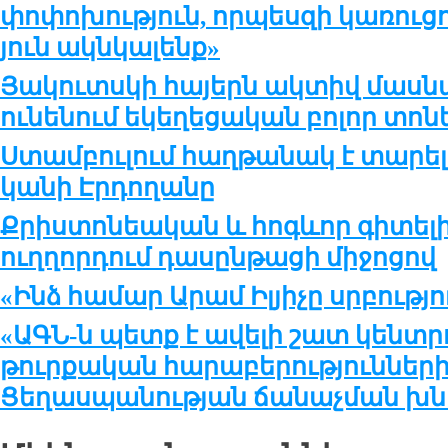
փո­փո­խու­թ­յուն, որ­պես­զի կա­ռու­ց
յուն ակն­կա­լենք»
Յակուտսկի հայերն ակտիվ մասնա
ունենում եկեղեցական բոլոր տոն
Ստամբուլում հաղթանակ է տարել ը
կանի Էրդողանը
Քրիստոնեական և հոգևոր գիտելի
ուղղորդում դասընթացի միջոցով
«Ինձ համար Արամ Իլյիչը սրբությու
«ԱԳՆ-ն պետք է ավելի շատ կենտր
թուրքական հարաբերություններ
Ցեղասպանության ճանաչման խն