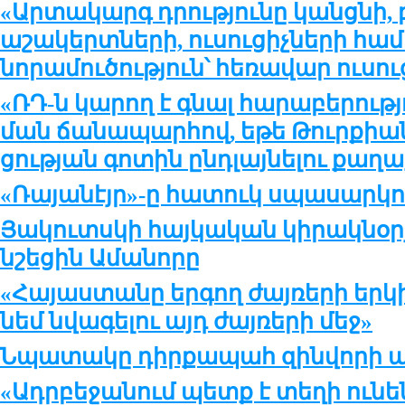
«Ար­տա­կարգ դրու­թ­յու­նը կանց­նի, բ
ա­շա­կերտ­նե­րի, ու­սու­ցիչ­նե­րի հ
նո­րա­մու­ծու­թ­յուն՝ հե­ռա­վար ու­սու
«ՌԴ-ն կա­րող է գնալ հա­րա­բե­րու­թ­
ման ճա­նա­պար­հով, ե­թե Թուր­քիան
ցու­թ­յան գո­տին ընդ­լայ­նե­լու քա­ղա­
«Ռա­յա­նէյր»-ը հա­տուկ սպա­սար­կու
Յա­կուտս­կի հայ­կա­կան կի­րակ­նօ­ր­
նշե­ցին Ա­մա­նո­րը
«Հա­յաս­տա­նը եր­գող ժայ­ռե­րի եր­կ
նեմ նվա­գելու այդ ժայ­ռե­րի մեջ»
Նպա­տա­կը դիր­քա­պահ զին­վո­րի ան
«Ադր­բե­ջա­նում պետք է տե­ղի ու­նե