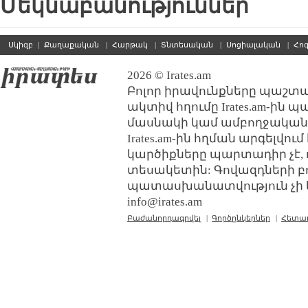
Մեկնաբանություններ
Սկիզբ
|
Քաղաքական
|
Հարթակ
|
Տնտեսական
|
Սոցիալական
|
Հո
2026 © Irates.am
Բոլոր իրավունքները պաշտպ
ակտիվ հղումը Irates.am-ին 
մասնակի կամ ամբողջական
Irates.am-ին հղման արգելվո
կարծիքները պարտադիր չէ, 
տեսակետին: Գովազդների բ
պատասխանատվություն չի կր
info@irates.am
Բաժանորդագրվել
|
Գործընկերներ
|
Հետա