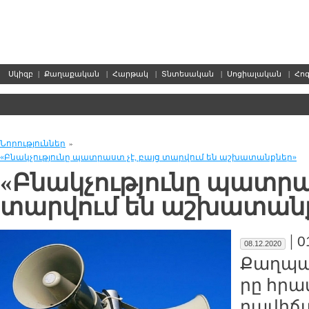
Սկիզբ
|
Քաղաքական
|
Հարթակ
|
Տնտեսական
|
Սոցիալական
|
Հո
Նորություններ
»
«Բնակ­չու­թ­յու­նը պատ­րաստ չէ, բայց տար­վում են աշ­խա­տանք­ներ»
«Բնակ­չու­թ­յու­նը պատ­ր
տար­վում են աշ­խա­տանք
|
0
08.12.2020
Քաղ­պա
րը հրա­
րա­վի­ճ