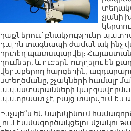
տե­ղա­կ
չյա­նի 
կեր­տու
ղաք­նե­րում բնակ­չու­թյու­նը պատ­ր
դա­յին տագ­նա­պի ժա­մա­նակ ինչ վ
որ­տեղ պատս­պար­վել: Հա­յաս­տա­նո
ղում­ներ, և ու­ժերն ուղ­ղե­լու են ք
վե­րա­բե­րող հար­ցե­րին, ազ­դա­րար
ստեղծ­մա­նը, շչակ­նե­րի հա­մալր­մ
ա­պաս­տա­րան­նե­րի կար­գա­վոր­մա­ն
պատ­րաստ չէ, բայց տար­վում են ա
Ինչ­պե՞ս են նախ­կի­նում հա­մա­գոր­
յում հա­մա­գոր­ծակ­ցե­լու մշա­կու­թա