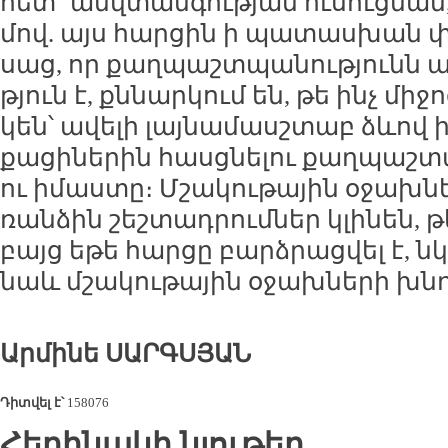
հետ` անվ­տան­գու­թյան ու­սուց­ման,
մով. այս հար­ցին ի պա­տաս­խան 
սաց, որ քաղ­պաշտ­պա­նու­թյունն այ
թյուն է, քն­նար­կում են, թե ինչ մի­
կեն՝ ա­վե­լի լայ­նա­մասշ­տաբ ձևով ի­
քա­ցի­նե­րին հասց­նե­լու քաղ­պաշտ­
ու ի­մաս­տը։ Մշա­կու­թա­յին օ­ջախ
ռան­ձին շեշ­տադ­րում­ներ կլի­նեն, թե
բայց ե­թե հար­ցը բարձ­րաց­վել է, նկ
նաև մշա­կու­թա­յին օ­ջախ­նե­րի խն­դ
Ար­մի­նե ՍԱՐԳ­ՍՅԱՆ
Դիտվել է՝
158076
Հեղինակի նյութեր