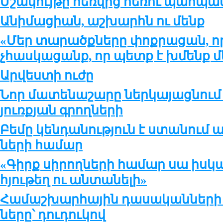
Մշա­կույ­թը հեռ­վից հե­ռու պահ­պա­ն
Անի­մա­ցիան, աշ­խարհն ու մենք
«Մեր տա­րածք­նե­րը փոք­րա­ցան, ո­
չհաս­կա­ցանք, որ պետք է խմենք մ
Արվեստի ուժը
Նոր մա­տե­նա­շա­րը ներ­կայաց­նու
յուռք­յան գրող­նե­րի
Բե­մը կեն­դա­նու­թ­յուն է ստա­նում 
նե­րի հա­մար
«Գիրք սիրողների համար սա իսկա
հյութեղ ու անտանելի»
Հա­մաշ­խար­հա­յին դա­սա­կան­նե­րի 
նե­րը՝ դու­դու­կով