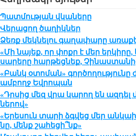
Պատմության վկաները
Վերացող ծաղիկներ
Ձեռք մեկնելու գաղափարը առաքե
«Մի նայեք, որ փոքր է մեր երկիրը,
սարերը հարթեցնեք, Չինաստանից
«Բանկ օտոման» գործողությունը 
ամբողջ Եվրոպան
«Դրսից մեզ վրա կա­րող են ազ­դել մ
նե­րով»
«Ե­րե­սուն տա­րի ձգ­վեց մեր ան­կա­խ
նը, մենք շա­հե­ցի՞նք»