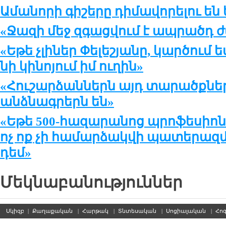
Ամա­նո­րի գի­շե­րը դի­մա­վո­րե­լու են 
«Ջա­զի մեջ զգաց­վում է ապ­րածդ ժ
«Ե­թե չլի­ներ Փե­լե­շ­յա­նը, կար­ծում
նի կի­նո­յում իմ ու­ղին»
«Հու­շար­ձան­ներն այդ տա­րածք­նե­ր
անձ­նագ­րերն են»
«Ե­թե 500-հա­զա­րա­նոց պրո­ֆե­սիո­
ոչ ոք չի հա­մար­ձակ­վի պա­տե­րազմ
դեմ»
Մեկնաբանություններ
Սկիզբ
|
Քաղաքական
|
Հարթակ
|
Տնտեսական
|
Սոցիալական
|
Հո