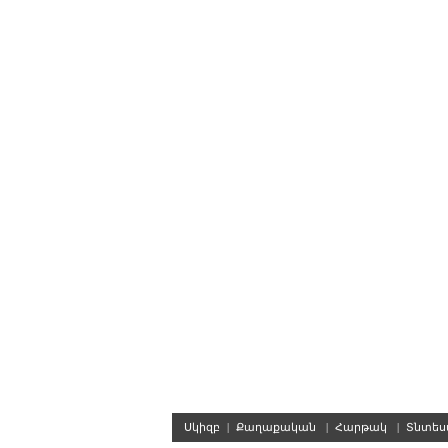
Սկիզբ
|
Քաղաքական
|
Հարթակ
|
Տնտե