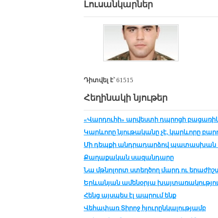
Լուսանկարներ
Դիտվել է՝
61515
Հեղինակի նյութեր
«Վարդուհի» արվեստի դպրոցի բացառիկ
Կարևորը նյութականը չէ, կարևորը բար
Մի դեպքի անդրադարձով պատասխան 
Քաղաքական սազանդարը
Նա մթնոլորտ ստեղծող մարդ ու երաժիշ
Երևանյան ամենօրյա խայտառակությո
Հենց այսպես էլ ապրում ենք
Վեհափառ Տիրոջ հյուրընկալությամբ