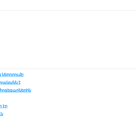
 ներդրումը
ոյականն է
հոգեգարներին
տ էր
ւն