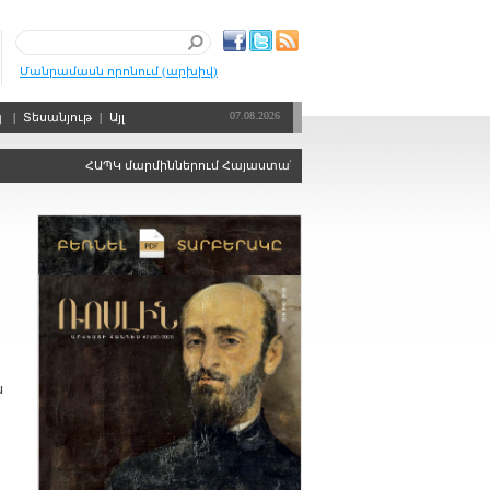
Մանրամասն որոնում (արխիվ)
07.08.2026
պ
|
Տեսանյութ
|
Այլ
ՀԱՊԿ մարմիններում Հայաստանին ձայնի իրավունքից զրկելու որոշ
ն