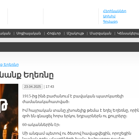
Հեղինակներ
Արխիվ
Գովազդ
սական
|
Սոցիալական
|
Հոգևոր
|
Մշակույթ
|
Մարզական
|
Կենսակեր
նք Եղեռնը
անանք Եղեռնը
|
23.04.2025
17:43
1915-ից ինձ բաժանում է բավական պատկառելի
ժամանակահատված։
Իմ հայրական տանը չխոսելիք թեմա է եղել Եղեռնը, որի
զոհ են գնացել հորս երկու եղբայրներն ու քույրերը։
60-ականներին էր։
Մի անգամ պետով ու ծետով հավաքվեցին, որոշեցին
նամակ գրել «Հայրենիքի ձայն» խմբագրությանը։