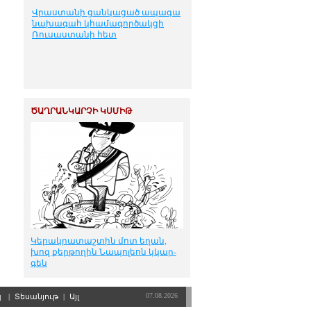
Վրաստանի ցանկացած ապագա
նախագահ կհամագործակցի
Ռուսաստանի հետ
ԾԱՂՐԱՆԿԱՐՉԻ ԿՍՄԻԹ
Կե­րակ­րա­տաշ­տին մոտ ե­ղան,
խոզ քեր­թո­ղին Նա­պո­լեոն կկար­
գեն
07.08.2026
պ
|
Տեսանյութ
|
Այլ