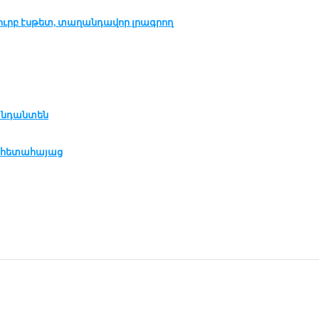
նուրբ էսթետ, տաղանդավոր լրագրող
անդանտեն
ծ հետահայաց