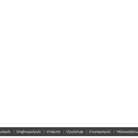
սական
|
Սոցիալական
|
Հոգևոր
|
Մշակույթ
|
Մարզական
|
Կենսակեր