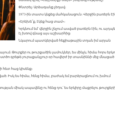
Փնտրել։ Արձագանք չեղավ։
1973-ին տատս կնքեց մահկանացուն։ Վերջին բառերն էի
«Էրեխե՜ք, էկեք հաց տամ»։
Կրկնում եմ՝ վերջին շնչում ասված բառերն էին, ու այդպ
էլ խռով գնաց այս աշխարհից։
Նկարում պատկերված հեքիաթային տղան իմ արյան
ում։ Թուրքեր ու թուրքածին լամուկներ, ես մինչև հիմա հորս երկո
, Աստծո գրեթե յուրաքանչյուր օր հավերժ իր տասնիննի մեջ մնացած
քի հետ հաց կիսենք։
ած։ Իսկ ես հիմա, հենց հիմա, բաժակ եմ բարձրացնում ու խմում
քնության միակ ապավենը ու հենց դու՛ ես երկիրը մաքրելու թուրքեր