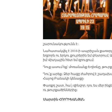
շարունակությունն է։
Նահատակվել է 2016-ի ապրիլյան քառօրյայ
եղբորն ու երկու քույրերին եմ փնտրում
իմ Վիտյային հետ եմ զրուցում։
Դուք ասում եք՝ մոռանանք Եղեռնը, թուր
Դու՛ք արեք։ Ձեր հացը ժահրով է շաղախվ
Հայոց Բանակի կենացը։
Փառքդ շատ, հա՛յ զինվոր, դու ես մեր ին
ու թուրքածիններից։
Մարտին
ՀՈՒՐԻԽԱՆՅԱՆ