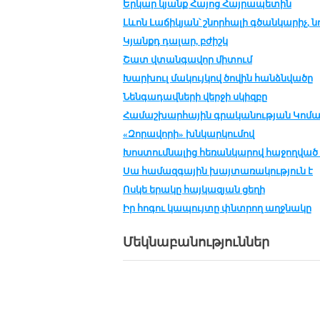
Երկար կյանք Հայոց Հայրապետին
Լևոն Լաճիկյան՝ շնորհալի գծանկարիչ, 
Կյանքդ դալար, բժիշկ
Շատ վտանգավոր միտում
Խարխուլ մակույկով ծովին հանձնվածը
Նենգադավների վերջի սկիզբը
Համաշխարհային գրականության Կոմ
«Զորավորի» խնկարկումով
Խոստումնալից հեռանկարով հաջողվա
Սա համազգային խայտառակություն է
Ոսկե երակը հայկազյան ցեղի
Իր հոգու կապույտը փնտրող աղջնակը
Մեկնաբանություններ