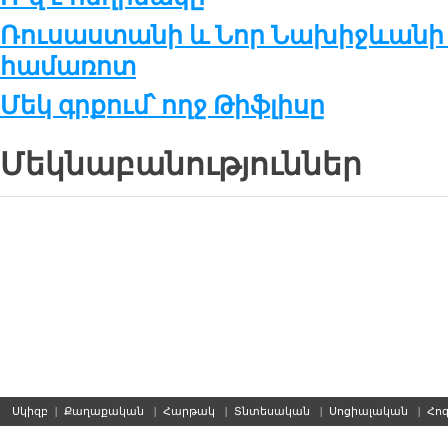
Ռուսաստանի և Նոր Նախիջևանի 
համառոտ
Մեկ գրքում՝ ողջ Թիֆլիսը
Մեկնաբանություններ
Սկիզբ
|
Քաղաքական
|
Հարթակ
|
Տնտեսական
|
Սոցիալական
|
Հո