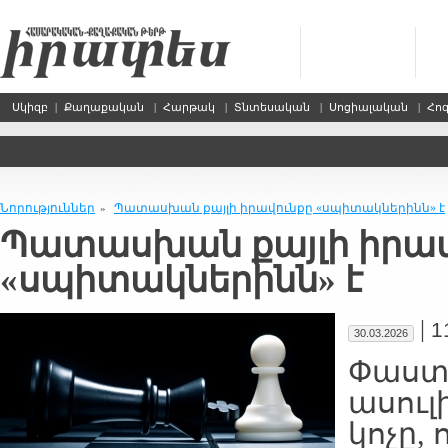
Սկիզբ
|
Քաղաքական
|
Հարթակ
|
Տնտեսական
|
Սոցիալական
|
Հո
Նորություններ
Պատասխան քայլի իրավունքը «սպիտակներինն» է
»
Պատասխան քայլի իրավ
«սպիտակներինն» է
|
1
30.03.2026
Փաստ
ասուլ
կոչը,