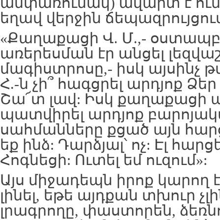
անփառունակ) ավարտ է ունե
եղավ վերջին ճեպազրույցու
«Քաղաքացի Վ. Մ.,- օստապբ
առերեսման էր անցել լեզվա
մագիստրոսը,- իսկ այսինչ 
Հ.-ն չի՞ հագցրել արդյոք Ձեր
Շա՜տ լավ: Իսկ քաղաքացի այ
պատվիրել արդյոք բարոյակ
սահմանները քցած այն հարց
եք ինձ: Դարձյալ՝ ոչ: Էլ հարց
Հոգնեցի: Ուտել եմ ուզում»:
Այս միջադեպն իրոք կարող 
լինել, եթե այդքան տխուր չ
լրագրողը, փաստորեն, ձեռնո