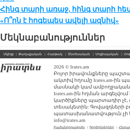
Հինգ տարի առաջ, հինգ տարի հե
«Ո՞րն է հոգեպես ավելի ազնիվ»
Մեկնաբանություններ
Սկիզբ
|
Քաղաքական
|
Հարթակ
|
Տնտեսական
|
Սոցիալական
|
Հո
2026 © Irates.am
Բոլոր իրավունքները պաշտպ
ակտիվ հղումը Irates.am-ին 
մասնակի կամ ամբողջական
Irates.am-ին հղման արգելվո
կարծիքները պարտադիր չէ, 
տեսակետին: Գովազդների բ
պատասխանատվություն չի կր
info@irates.am
Բաժանորդագրվել
|
Գործընկերներ
|
Հետա