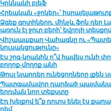
Կրկնակի բլեֆ
Հրեական «ջոկեր»՝ իսրայելաթու
Ձգեք գոտիներդ, մինչև ֆոն դեր 
առուն էլ ջուր բերի՝ եվրոյի տեսքո
Վիշապաքաղ Վահագնը ու «Պատե
կուսակցությունը»
Էս շոգ-կրակին ո՞վ հավես ունի փո
բողոք-մողոք անի
Թույլ նյարդեր ունեցողները լքեն
Պատգամավոր դարձած պայմանակ
երդման նոր տեքստը
Էդ խելքով ե՞ք դուրս եկել էս ք
դեմ