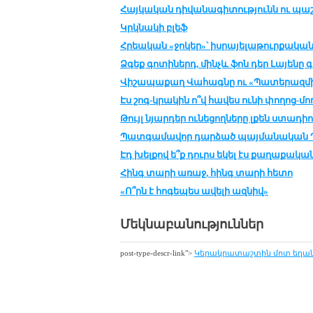
Հայկական դիվանագիտությունն ու պաշ
Կրկնակի բլեֆ
Հրեական «ջոկեր»՝ իսրայելաթուրքական
Ձգեք գոտիներդ, մինչև ֆոն դեր Լայենը գ
Վիշապաքաղ Վահագնը ու «Պատերազմի 
Էս շոգ-կրակին ո՞վ հավես ունի փողոց-մո
Թույլ նյարդեր ունեցողները լքեն ստադի
Պատգամավոր դարձած պայմանական Պո
Էդ խելքով ե՞ք դուրս եկել էս քաղաքակ
Հինգ տարի առաջ, հինգ տարի հետո
«Ո՞րն է հոգեպես ավելի ազնիվ»
Մեկնաբանություններ
post-type-descr-link">
Կե­րակ­րա­տաշ­տին մոտ ե­ղան