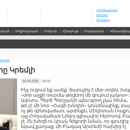
Հեղինակներ
Արխիվ
Գովազդ
սական
|
Սոցիալական
|
Հոգևոր
|
Մշակույթ
|
Մարզական
|
Կենսակեր
րեմլի
րը Կրեմլի
|
01.04.2026
20:15
Ինչ ուզում եք ասեք՝ ճարպիկ է մեր տղեն, իսկ
«մոր աչքի սուրմա թռցնող մե զուլում լակոտ»:
Ափսոս, Պերճ Պռոշյանի պես գրող չկա հիմա,
թե չէ մի նոր «Հացի խնդիր» կունենայինք, բա
ոչ թե գինեվաճառ, այսինքն, Միկիտան Սաքո,
այլ Հողավաճառ Նիկոլ գլխավոր հերոսով: Բ
չէ, էն խեղճ ու կրակ Գիքորի նման, որ գյուղից
եկավ քաղաք, մի Բազազ Արտեմի հախից էլ