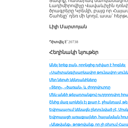
Ցավոք, հասարակ մահկանացունե
Լադիմիրովիչը Վավաևիչին դռնփ
ծրագրերը Կրեմլի, բայց որ Հայաս
Շահելը՝ դեռ մի կողմ, ասա՝ հեր
Լիլի Մարտոյան
Դիտվել է՝
20738
Հեղինակի նյութեր
Անել երեք բան, որոնցից դժվար է հոգնել
«Սպիտակգլխարկավոր թունավոր սունկ
Մեր ներսի կենդանիները
«Տերը», «ծառան» և ժողովուրդը
Մեկ անձի թելադրանքով ուղղորդվող 
Շնից մազ պոկելն էլ քյար է, ջհանդամ, թ
Եվրոպայում կենացն ընդունված չէ, Մոս
Եվրոպացի առաքյալներ, հայանման հուդ
«Անթվանք» թոթովանք, որ չի բխում Հա