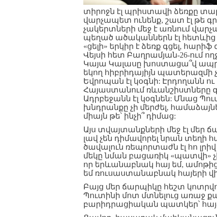
տիրոջն էլ պրիստավի ձեռքը տար…
վարչապետ ունենք, շատ էլ թե 
չակերտների մեջ է առնում վա
պեղած ածականներն էլ հետևից շար
«ցելի» երկիր է ձեռք գցել, հարի
Վեյսի հետ Բաղրամյան-26-ում ող
Կայա Կալասը խոստացա՞վ ապրիլի
եկող հիբրիդայիյն պատերազմի 
Եվրոպան էլ կօգնի: Էրդողանն ու
Հայաստանում ռևանշիստները գա
Ադրբեջանն էլ կօգնեն: Մնաց Պուտ
խնդրանքը չի մերժել, համաձայնել 
միայն թե՝ ինչի՞ դիմաց:
Այս տվայտանքների մեջ էլ մեր 
լավ չեն դիմավորել նրան տեղի հա
ծավալուն ռեպորտաժն էլ հո լրի
մեկը նման բացառիկ «պատվի» չ
որ երևանաբնակ հայ եմ, ամոթի
եմ ռուսաստանաբնակ հայերի վ
Բայց մեր ճարպիկը հեշտ կոտրվող
Պուտինի մոտ մտնելուց առաջ քաշ
բարիդրացիական պատկեր՝ հայ-