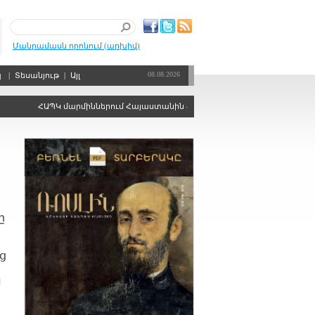
Մանրամասն որոնում (արխիվ)
08.08.2026
պ
|
Տեսանյութ
|
Այլ
ՀԱՊԿ մարմիններում Հայաստանին ձայնի իրավունքից զրկելու որոշու
ը
յց
ա