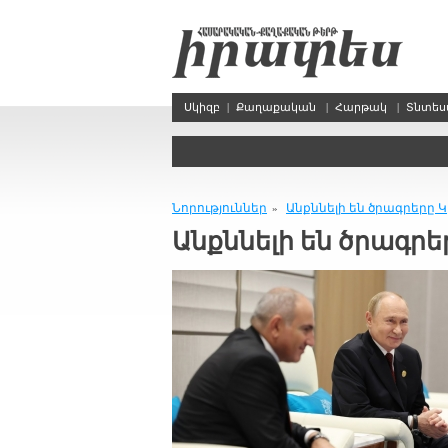
Սկիզբ
|
Քաղաքական
|
Հարթակ
|
Տնտե
Նորություններ
Անքննելի են ծրագրերը Կ
»
Անքննելի են ծրագրե