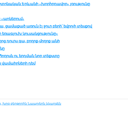
տոնական Երևանի «խորհրդավոր» լռությունը
 «պոկերում»
ա, ցամաքած առուն էլ ջուր բերի՝ եվրոյի տեսքով
եռագլուխ կուսակցությունը»
ղոց դուրս գա, բողոք-մողոք անի
ոնը
ղոսն ու երդման նոր տեքստը
ան վամպիրների դեմ
, խոզ քեր­թո­ղին Նա­պո­լեոն կկար­գեն