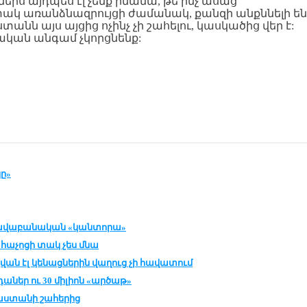
րս այդպես էլ չենք իմանա, թե ինչ ասաց
ակ առանձնազրույցի ժամանակ, քանզի անքննելի են
տանն այս այցից ոչինչ չի շահելու, կասկածից վեր է:
թական անգամ չկորցնենք:
ը»
իրավաբանական «կանտորա»
ե հաչոցի տակ չես մնա
կվան էլ կենացներին վաղուց չի հավատում
աներ ու 30 միլիոն «արծաթ»
յաստանի շահերից