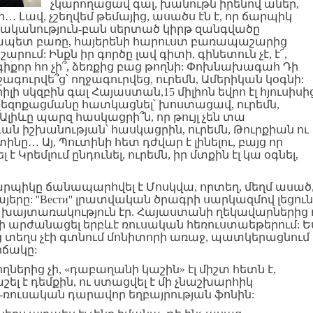
չկարողացավ գալ, խանութն իրենով աներ,
 Լավ, չշեղվեմ թեմայից, ասածս էն է, որ ճարպիկ
գրականություն-բան սերտած կիրթ զանգվածը
րչապետ բառը, հայերենի հարուստ բառապաշարից
ում: Ինքն իր գործը լավ գիտի, գինետուն չէ, է՜,
ֆ գիքոր հո չի՞, ձեռքից բաց թողնի: Փոխնախագահ Դի
ջագուրվե՞ց՝ ողջագուրվեց, ուրեմն, Ամերիկան կօգնի:
 սկզբին գալ Հայաստան,15 միլիոն եվրո էլ հյուսիսի
չեզոքացմանը հատկացնել՝ խոստացավ, ուրեմն,
 Ալիևը պարզ հասկացրի՞ն, որ թույլ չեն տա
ն իշխանության՝ հասկացրին, ուրեմն, Թուրքիան ու
ինը… Այ, Պուտինի հետ դժվար է լինելու, բայց որ
է Կրեմլում ընդունել, ուրեմն, իր մտքին էլ կա օգնել,
ճարպիկը ճանապարհվել է Մոսկվա, որտեղ, մեղմ ասած
յերը: ''Вести'' լրատվական ծրագրի սարկազմով լեցուն
վ խայտառակություն էր. Հայաստանի ղեկավարներից 
ի արժանացել երբևէ ռուսական հեռուստաեթերում: Ե
ց տեղս չէի գտնում մոնիտորի առաջ, պատկերացնում
իճակը:
ներից չի, «դաբաղանի կաշին» էլ միշտ հետն է,
ել է դեմքին, ու ստացվել է մի չնաշխարհիկ
ռուսական դարավոր եղբայրության ֆոնին: