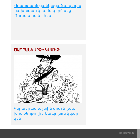
Վրաստանի ցանկացած ապագա
նախագահ կհամագործակցի
Ռուսաստանի հետ
ԾԱՂՐԱՆԿԱՐՉԻ ԿՍՄԻԹ
Կե­րակ­րա­տաշ­տին մոտ ե­ղան,
խոզ քեր­թո­ղին Նա­պո­լեոն կկար­
գեն
08.08.2026