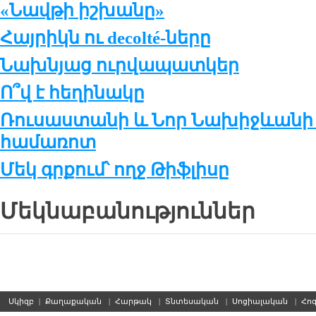
«Նավթի իշխանը»
Հայրիկն ու decolté-ները
Նախնյաց ուրվապատկեր
Ո՞վ է հեղինակը
Ռուսաստանի և Նոր Նախիջևանի 
համառոտ
Մեկ գրքում՝ ողջ Թիֆլիսը
Մեկնաբանություններ
Սկիզբ
|
Քաղաքական
|
Հարթակ
|
Տնտեսական
|
Սոցիալական
|
Հո