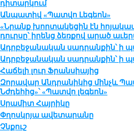
դիտարկում
Անպատիվ «Պատվո Լեգեոն»
«Նրանք խորտակեցին էն հոյակա
դուրսը՝ իրենց ձեռքով արած աւեր
Ադրբեջանական սադրանքին՝ ի
Ադրբեջանական սադրանքին՝ ի
Հաճելի լուր Ֆրանսիայից
Զորավար Անդրանիկից մինչև Պա
Նժդեհից»՝ «Պատվո լեգեոն»
Սրամիտ Հայրիկը
Փղոսկրյա ավետարանը
Չնքուշ