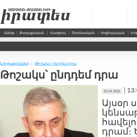
Սկիզբ
|
Քաղաքական
|
Հարթակ
|
Տնտեսական
|
Սոցիալական
|
Հո
Նորություններ
Թոշակս՝ ընդդեմ դրա
»
Թոշակս՝ ընդդեմ դրա
|
13
03.04.2026
Այսօր
կենսա
հավելո
դրամ։ 