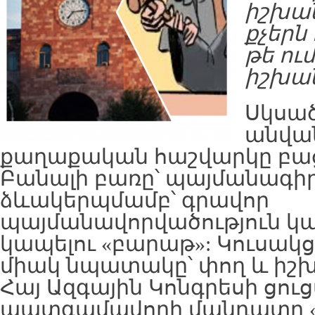
իշխան
քչերն
թե ում
իշխա
Սկսած
անվան
քաղաքական հաշվարկը բաց
Բանալի բառը՝ պայմանագիր,
ձևակերպմամբ՝ գրավոր
պայմանավորվածություն կ
կապելու «բարաթ»: Կուսակցո
միակ նպատակը՝ փող և իշխա
Հայ Ազգային Կոնգրեսի ցու
պատգամավորի մանդատը «փ