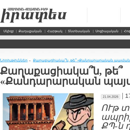
Սկիզբ
|
Քաղաքական
|
Հարթակ
|
Տնտեսական
|
Սոցիալական
|
Հո
Նորություններ
Քաղաքացիակա՞ն, թե՞ «Քանդարարական պայման
»
Քաղաքացիակա՞ն, թե՞
«Քանդարարական պայ
|
1
21.04.2026
ՈՒթ տ
ապրիլ
ՔՊ-ն 