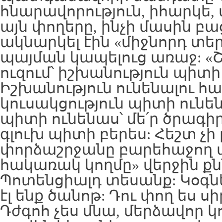
հնարավորություն, իհարկե, տ
այն փողերը, ինչի մասին բ
ակնարկել էին «միջնորդ տ
պայման կապելուց առաջ: «
ուզում՝ իշխանություն պիտի
Իշխանություն ունենալու հ
կուսակցություն պիտի ունե
պիտի ունենաս՝ մե՛ր ծրագի
գլուխ պիտի բերես: Հեշտ չի լ
փորձաշրջանը բարեհաջող ան
հակառակ կողմը» վերջին քնն
Պոտենցիալդ տեսանք: Կօգն
էլ ենք ծանոթ: Դու փող ես սիր
Դժգոհ չես մնա, մերձավոր կ