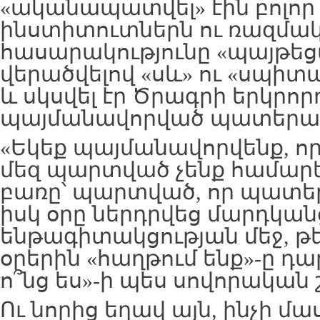
«ականապատվել» էին բոլո
ինստիտուտներն ու ռազմակ
հասարակությունը «պայթեցվե
վերածվելով «սև» ու «սպիտ
և սկսվել էր Ծրագրի երկրոր
պայմանավորված պատերա
«Եկեք պայմանավորվենք, որ ի
մեզ պարտված չենք համարե
բառը՝ պարտված, որ պատե
իսկ օրը ներդրվեց մարդկան
ենթագիտակցության մեջ, թե
օրերին «հաղթում ենք»-ը դար
ո՞նց ես»-ի պես սովորական 
Ու նորից եղավ այն, ինչի մա