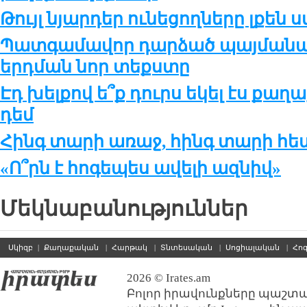
Թույլ նյարդեր ունեցողները լքեն
Պատգամավոր դարձած պայմանակ
երդման նոր տեքստը
Էդ խելքով ե՞ք դուրս եկել էս ք
դեմ
Հինգ տարի առաջ, հինգ տարի հե
«Ո՞րն է հոգեպես ավելի ազնիվ»
Մեկնաբանություններ
Սկիզբ
|
Քաղաքական
|
Հարթակ
|
Տնտեսական
|
Սոցիալական
|
Հո
2026 © Irates.am
Բոլոր իրավունքները պաշտպ