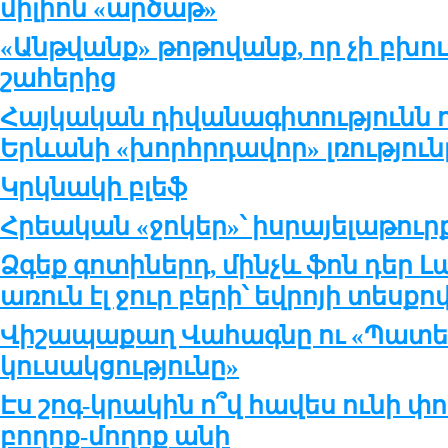
միլիոն «արծաթ»
«Անթվանք» թոթովանք, որ չի բխ
շահերից
Հայկական դիվանագիտությունն
Երևանի «խորհրդավոր» լռություն
Կրկնակի բլեֆ
Հրեական «ջոկեր»՝ իսրայելաթու
Ձգեք գոտիներդ, մինչև ֆոն դեր 
առուն էլ ջուր բերի՝ եվրոյի տեսքո
Վիշապաքաղ Վահագնը ու «Պատե
կուսակցությունը»
Էս շոգ-կրակին ո՞վ հավես ունի փո
բողոք-մողոք անի