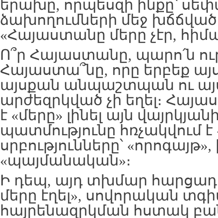
երախը, որպեսզի ինքը՝ սե
ձախողումների մեջ խճճված
«Հայաստանը մերը չէր, հիմա
Ո՞ր Հայաստանը, պարո՛ն ու
Հայաստա՞նը, որը երբեք այ
այսքան անպաշտպան ու այ
արժեզրկված չի եղել։ Հայ
է «մերը» լինել այն վայրկյան
պատմությունը հռչակվում է 
սրբությունները՝ «որոգայթ»
«պայմանական»։
Ի դեպ, այդ տխմար հարցադր
մերը էղել», սովորական տգիտ
հայրենազրկման հստակ բան