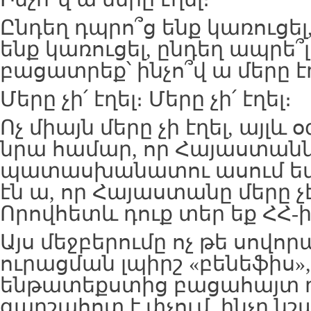
Ընդեղ դպրո՞ց ենք կառուց
ենք կառուցել, ընդեղ ապրե՞
բացատրեք՝ ինչո՞վ ա մերը էղ
Մերը չի՛ էղել։ Մերը չի՛ էղել։
Ոչ միայն մերը չի էղել, այլև
նրա համար, որ Հայաստանն է
պատասխանատու ասում եմ՝
էն ա, որ Հայաստանը մերը չէ
Որովհետև դուք տեր եք ՀՀ-ի
Այս մեջբերումը ոչ թե սովոր
ուրացման լպիրշ «բենեֆիս»,
ենթատեքստից բացահայտ 
գարշահոտ է փչում, ինչը նշա