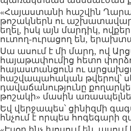
պառակտման ամենաէժան ք
«Հայաստանի հաշվին Ղար
թոշակներն ու աշխատավար
եղել, իսկ այն մարդիկ, ովքե
ուտող-ուրացող են, երախտա
Սա ասում է մի մարդ, ով Ա
հայաթափումից հետո փորձո
հայաստանցուն ու արցախցո
հաշվապահական թվերով՝ 
դավաճանությունը քողարկե
թոշակի» մասին առասպելնե
Եվ վերջապես՝ ցինիզմի գա
հնչում է որպես հոգեգարի 
«Էսօր ինչ խոսում են, ասում 