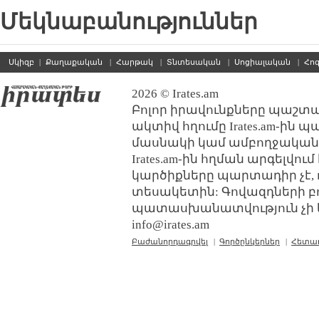
Մեկնաբանություններ
Սկիզբ
|
Քաղաքական
|
Հարթակ
|
Տնտեսական
|
Սոցիալական
|
Հո
2026 © Irates.am
Բոլոր իրավունքները պաշտպ
ակտիվ հղումը Irates.am-ին 
մասնակի կամ ամբողջական
Irates.am-ին հղման արգելվո
կարծիքները պարտադիր չէ, 
տեսակետին: Գովազդների բ
պատասխանատվություն չի կր
info@irates.am
Բաժանորդագրվել
|
Գործընկերներ
|
Հետա