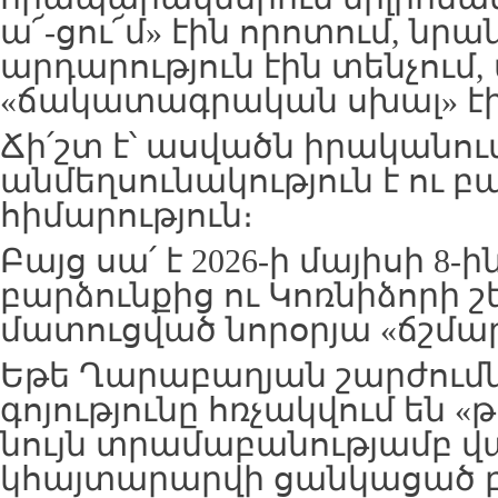
ա՜-ցու՜մ» էին որոտում, նրան
արդարություն էին տենչում, 
«ճակատագրական սխալ» էին
Ճի՛շտ է՝ ասվածն իրականու
անմեղսունակություն է ու 
հիմարություն։
Բայց սա՛ է 2026-ի մայիսի 8-ի
բարձունքից ու Կոռնիձորի շ
մատուցված նորօրյա «ճշմար
Եթե Ղարաբաղյան շարժումն
գոյությունը հռչակվում են 
նույն տրամաբանությամբ վ
կհայտարարվի ցանկացած բ