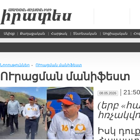
Սկիզբ
|
Քաղաքական
|
Հարթակ
|
Տնտեսական
|
Սոցիալական
|
Հո
Նորություններ
ՈՒրացման մանիֆեստ
»
ՈՒրացման մանիֆեստ
|
21:5
08.05.2026
(երբ «հ
հռչակվո
Իսկ դուք