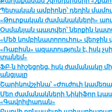
Քաղաքական շվոնդերների «շքահ
Պետական ամբիոնը՝ դեղին մամու
«Թուրքական ժամանակների» աու
Օսմանյան պատվեր՝ ներքին կա
«Մեծ կոմբինատորուհու» վերջին 
«Ռաբիսն» ազատություն է, իսկ չսիր
տանեմ»
ՖԲ-ն հիշեցրեց, իսկ ժամանակը մի
անցյալը
Շարիկովշչինա՝ «Ժուժուի կամեռա
Մեր ժամանակների Նիկիֆոր Լյապ
«Գավրիլիադան»
Բաքվի բռնապետի աշխարհաքաղ