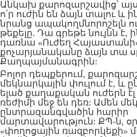
Անկախ քարոզարշավից՝ այս
ո՛ր ուժին են ձայն տալու և ի
նրանց ապակողմնորոշելն ո
թեքելը. Դա գրեթե նույնն է, 
դառնա «Ուժեղ Հայաստանի»
քոչարյանականը ձայն տա 
Քաղպայմանագրին:
Բոլոր դեպքերում, քարոզար
մեկնարկային փուլում է, և
ելած քաղաքական ուժերն է
ռեժիմի մեջ են դեռ: Ամեն մեկ
ընտրազանգվածին հարիր
մարտավարություն: ՔՊ-ն, օ
«փողոցային ռազբորկեքի» մա