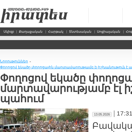
Սկիզբ
|
Քաղաքական
|
Հարթակ
|
Տնտեսական
|
Սոցիալական
|
Հո
Նորություններ
»
Փողոցով եկածը փողոցային մարտավարությամբ էլ իշխանություն է 
Փողոցով եկածը փողոցա
մարտավարությամբ էլ ի
պահում
|
17:3
13.05.2026
Բավակա