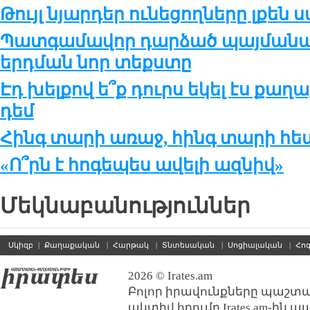
Թույլ նյարդեր ունեցողները լքեն
Պատգամավոր դարձած պայմանակ
երդման նոր տեքստը
Էդ խելքով ե՞ք դուրս եկել էս ք
դեմ
Հինգ տարի առաջ, հինգ տարի հե
«Ո՞րն է հոգեպես ավելի ազնիվ»
Մեկնաբանություններ
Սկիզբ
|
Քաղաքական
|
Հարթակ
|
Տնտեսական
|
Սոցիալական
|
Հո
2026 © Irates.am
Բոլոր իրավունքները պաշտպ
ակտիվ հղումը Irates.am-ին 