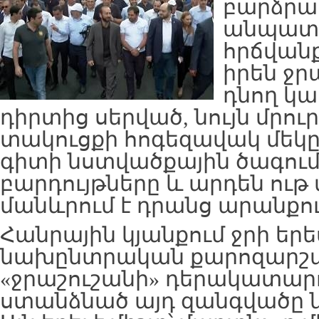
բարձրան
անպատկ
հրճվանք
իրեն ջր
դնող կա:
դիրտից սերված, նույն մրուր
տակուցքի հոգեզավակ մեկը,
գիտի նստվածքային ծագում 
բարդույթները և արդեն ու
մանևրում է դրանց արանքու
Հանրային կյանքում ջրի երե
նախընտրական քարոզարշավի
«ջրաշուշանի» դերակատարո
ստանձնած այդ զանգվածը ն