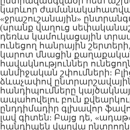
ընտրազանգվածի հետ աշխա
կարևոր ժամանակահատված
«ջրաշուշանային» ընտրանգ
(սրանք վաղուց սեփականաշն
դեռևս կամուկացային տրա
ունեցող հանրային շերտերի,
կարոտ մնացին քաղաքական
հավակնություններ ունեցող
անմիջական շփումների: Բլի
ձևաչափով ընտրարշավային
հանդիպումները կայծակնայի
ապահովելու բուն քվեարկո
ընդդիմադիր գլխավոր ֆավ
լավ գիտեն: Բայց դե, «ադաթ
հանդիպեն վաղվա ընտրողն