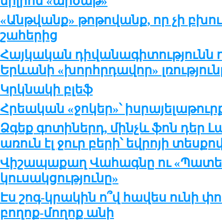
միլիոն «արծաթ»
«Անթվանք» թոթովանք, որ չի բխ
շահերից
Հայկական դիվանագիտությունն
Երևանի «խորհրդավոր» լռություն
Կրկնակի բլեֆ
Հրեական «ջոկեր»՝ իսրայելաթու
Ձգեք գոտիներդ, մինչև ֆոն դեր 
առուն էլ ջուր բերի՝ եվրոյի տեսքո
Վիշապաքաղ Վահագնը ու «Պատե
կուսակցությունը»
Էս շոգ-կրակին ո՞վ հավես ունի փո
բողոք-մողոք անի