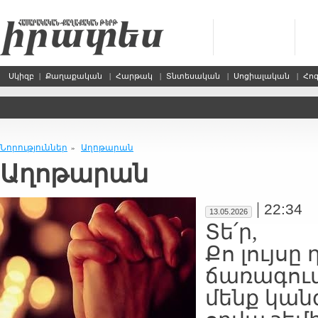
Սկիզբ
|
Քաղաքական
|
Հարթակ
|
Տնտեսական
|
Սոցիալական
|
Հո
Նորություններ
Աղոթարան
»
Աղոթարան
|
22:34
13.05.2026
Տե՛ր,
Քո լույսը
ճառագում
մենք կան