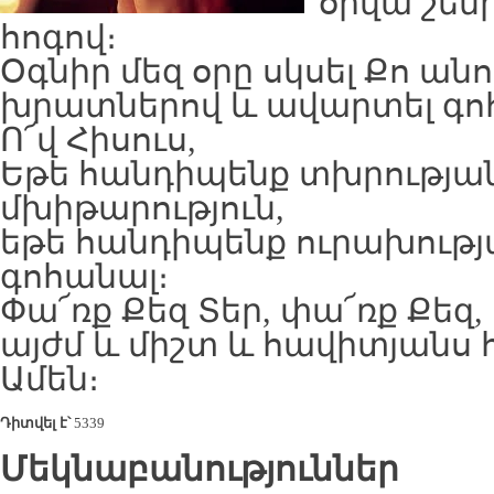
օրվա շեմ
հոգով։
Օգնիր մեզ օրը սկսել Քո անու
խրատներով և ավարտել գոհ
Ո՜վ Հիսուս,
Եթե հանդիպենք տխրության
մխիթարություն,
եթե հանդիպենք ուրախությա
գոհանալ։
Փա՜ռք Քեզ Տեր, փա՜ռք Քեզ
այժմ և միշտ և հավիտյանս
Ամեն։
Դիտվել է՝
5339
Մեկնաբանություններ