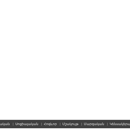
սական
|
Սոցիալական
|
Հոգևոր
|
Մշակույթ
|
Մարզական
|
Կենսակեր