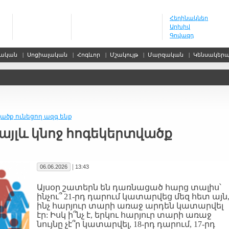
Հեղինակներ
Արխիվ
Գովազդ
սական
|
Սոցիալական
|
Հոգևոր
|
Մշակույթ
|
Մարզական
|
Կենսակեր
վածք ունեցող ազգ ենք
, այլև կնոջ հոգեկերտվածք
|
06.06.2026
13:43
Այսօր շատերն են դառնացած հարց տալիս՝
ինչու՞ 21-րդ դարում կատարվեց մեզ հետ այն
ինչ հարյուր տարի առաջ արդեն կատարվել
էր: Իսկ ի՞նչ է, երկու հարյուր տարի առաջ
նույնը չէ՞ր կատարվել, 18-րդ դարում, 17-րդ