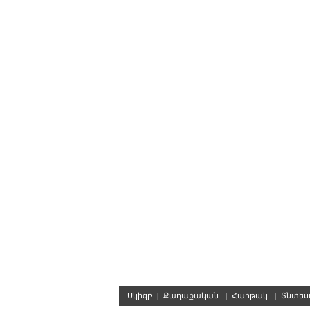
Սկիզբ
|
Քաղաքական
|
Հարթակ
|
Տնտե