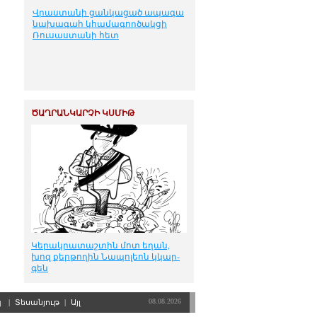
Վրաստանի ցանկացած ապագա
նախագահ կհամագործակցի
Ռուսաստանի հետ
ԾԱՂՐԱՆԿԱՐՉԻ ԿՍՄԻԹ
Կե­րակ­րա­տաշ­տին մոտ ե­ղան,
խոզ քեր­թո­ղին Նա­պո­լեոն կկար­
գեն
08.08.2026
պ
|
Տեսանյութ
|
Այլ