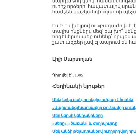
մարդաթող կնիկ, համակեցությա
ուրիշ որձերի՝ հավատալով սրա
համ չեն կաշկանդի «զագսի պեչ
Էս է: Էս խելքով ու «բագաժով» էլ
տալիս ինքներս մեզ՝ բա խի՞ սենց
հոգեկերտվածք ունենք՝ որպես ազ
շատ ազգեր լավ էլ ապրում են հա
Լիլի Մ
արտոյան
Դիտվել է՝
31305
Հեղինակի նյութեր
Անել երեք բան, որոնցից դժվար է հոգնել
«Սպիտակգլխարկավոր թունավոր սունկ
Մեր ներսի կենդանիները
«Տերը», «ծառան» և ժողովուրդը
Մեկ անձի թելադրանքով ուղղորդվող 