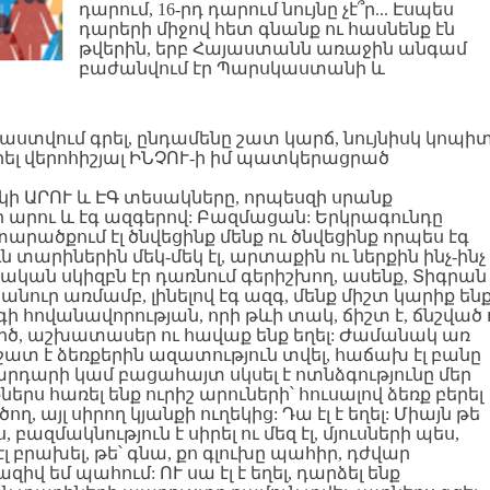
դարում, 16-րդ դարում նույնը չէ՞ր... Էսպես
դարերի միջով հետ գնանք ու հասնենք էն
թվերին, երբ Հայաստանն առաջին անգամ
բաժանվում էր Պարսկաստանի և
տվում գրել, ընդամենը շատ կարճ, նույնիսկ կոպի
լ վերոհիշյալ ԻՆՉՈՒ-ի իմ պատկերացրած
ի ԱՐՈՒ և ԷԳ տեսակները, որպեսզի սրանք
ի արու և էգ ազգերով: Բազմացան: Երկրագունդը
արածքում էլ ծնվեցինք մենք ու ծնվեցինք որպես էգ
ն տարիներին մեկ-մեկ էլ, արտաքին ու ներքին ինչ-ինչ
րական սկիզբն էր դառնում գերիշխող, ասենք, Տիգրան
նուր առմամբ, լինելով էգ ազգ, մենք միշտ կարիք են
զգի հովանավորության, որի թևի տակ, ճիշտ է, ճնշված 
րծ, աշխատասեր ու հավաք ենք եղել: Ժամանակ առ
 շատ է ձեռքերին ազատություն տվել, հաճախ էլ բանը
րդարի կամ բացահայտ սկսել է ոտնձգությունը մեր
երս հառել ենք ուրիշ արուների՝ հուսալով ձեռք բերել
ող, այլ սիրող կյանքի ուղեկից: Դա էլ է եղել: Միայն թե
 բազմակնություն է սիրել ու մեզ էլ, մյուսների պես,
 էլ բրախել, թե՝ գնա, քո գլուխը պահիր, դժվար
զիվ եմ պահում: ՈՒ սա էլ է եղել, դարձել ենք