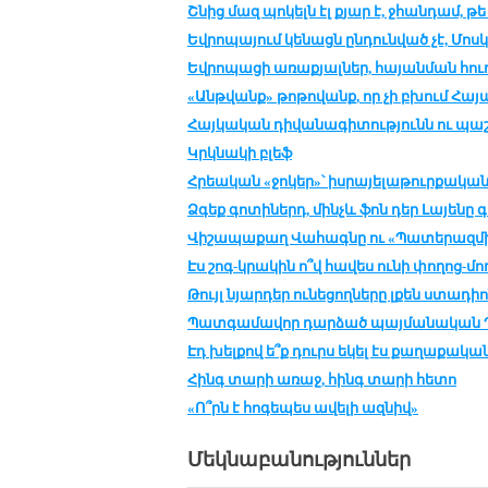
Շնից մազ պոկելն էլ քյար է, ջհանդամ, թ
Եվրոպայում կենացն ընդունված չէ, Մոս
Եվրոպացի առաքյալներ, հայանման հուդ
«Անթվանք» թոթովանք, որ չի բխում Հա
Հայկական դիվանագիտությունն ու պաշ
Կրկնակի բլեֆ
Հրեական «ջոկեր»՝ իսրայելաթուրքական
Ձգեք գոտիներդ, մինչև ֆոն դեր Լայենը գ
Վիշապաքաղ Վահագնը ու «Պատերազմի 
Էս շոգ-կրակին ո՞վ հավես ունի փողոց-մո
Թույլ նյարդեր ունեցողները լքեն ստադի
Պատգամավոր դարձած պայմանական Պո
Էդ խելքով ե՞ք դուրս եկել էս քաղաքակ
Հինգ տարի առաջ, հինգ տարի հետո
«Ո՞րն է հոգեպես ավելի ազնիվ»
Մեկնաբանություններ