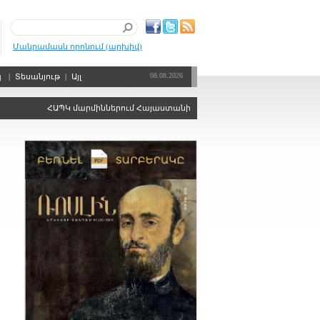
Մանրամասն որոնում (արխիվ)
08.08.2026
պ
|
Տեսանյութ
|
Այլ
ՀԱՊԿ մարմիններում Հայաստանին ձայնի իրավունքից զրկելու որոշո
,