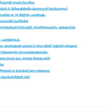
ե հաչոցի տակ չես մնա
կվան էլ կենացներին վաղուց չի հավատում
աներ ու 30 միլիոն «արծաթ»
յաստանի շահերից
տոնական Երևանի «խորհրդավոր» լռությունը
 «պոկերում»
ա, ցամաքած առուն էլ ջուր բերի՝ եվրոյի տեսքով
եռագլուխ կուսակցությունը»
ղոց դուրս գա, բողոք-մողոք անի
ոնը
ղոսն ու երդման նոր տեքստը
ան վամպիրների դեմ