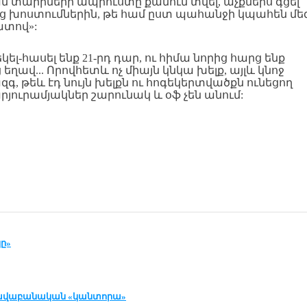
ն տարիների ապրուստը քամուն տվել, աչքներս գցել
նց խոստումներին, թե համ ըստ պահանջի կպահեն մեզ
ատով»:
 եկել-հասել ենք 21-րդ դար, ու հիմա նորից հարց ենք
 եղավ... Որովհետև ոչ միայն կնկա խելք, այլև կնոջ
գ, թեև էդ նույն խելքն ու հոգեկերտվածքն ունեցող
րյուրամյակներ շարունակ և օֆ չեն անում:
ը»
իրավաբանական «կանտորա»