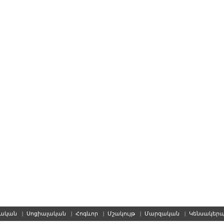
սական
|
Սոցիալական
|
Հոգևոր
|
Մշակույթ
|
Մարզական
|
Կենսակեր