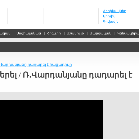
Հեղինակներ
Արխիվ
Գովազդ
սական
|
Սոցիալական
|
Հոգևոր
|
Մշակույթ
|
Մարզական
|
Կենսակեր
 Ռ․Վարդանյանը դադարել է հացադուլը
բերել / Ռ․Վարդանյանը դադարել է