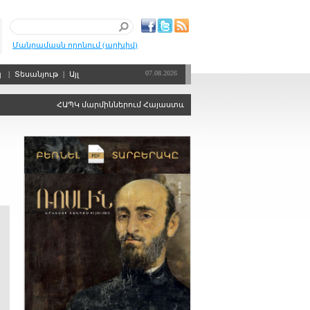
Մանրամասն որոնում (արխիվ)
07.08.2026
պ
|
Տեսանյութ
|
Այլ
ՀԱՊԿ մարմիններում Հայաստանին ձայնի իրավունքից զրկելու որո