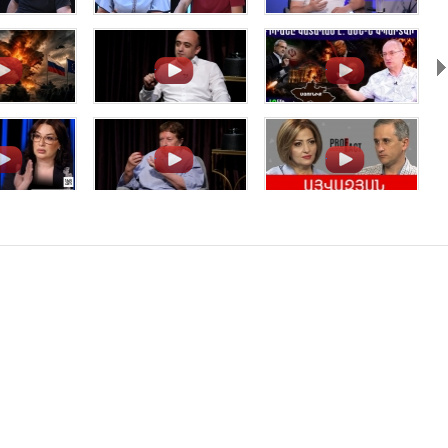
.
.
.
.