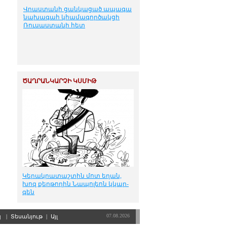
Վրաստանի ցանկացած ապագա
նախագահ կհամագործակցի
Ռուսաստանի հետ
ԾԱՂՐԱՆԿԱՐՉԻ ԿՍՄԻԹ
Կե­րակ­րա­տաշ­տին մոտ ե­ղան,
խոզ քեր­թո­ղին Նա­պո­լեոն կկար­
գեն
07.08.2026
պ
|
Տեսանյութ
|
Այլ