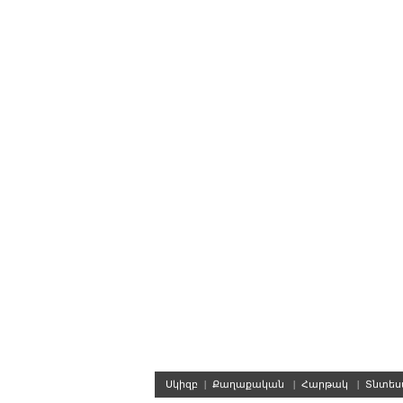
Սկիզբ
|
Քաղաքական
|
Հարթակ
|
Տնտե