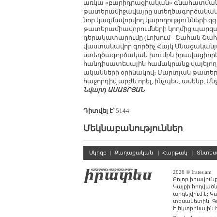
առկա «բարիդրացիական» գնահատման չա
թատերամիջավայրը ստեղծագործական ա
նոր կազմավորվող կարողությունների զգ
թատերամիավորումների կողմից պարզա
դերակատարումը (Լոխում - Շահան Շահն
վաստակավոր գործիչ Հայկ Մնացականյ
ստեղծագործական խումբն իրավացիորեն
հանդիսատեսային համակրանք վայելո
ականների օրինակով։ Մարտյան թատեր
հաջորդիվ արժևորել, ինչպես, ասենք, 
Նվարդ ԱՍԱՏՐՅԱՆ
Դիտվել է՝
5144
Մեկնաբանություններ
Սկիզբ
|
Քաղաքական
|
Հարթակ
|
Տնտե
2026 © Irates.am
Բոլոր իրավուն
Կայքի հոդվածն
արգելվում է: 
տեսակետին: Գ
Էլեկտրոնային հա