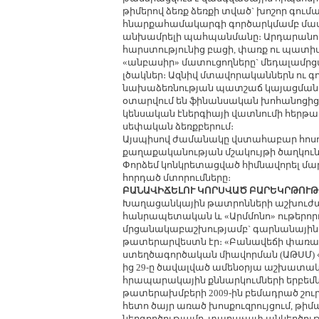
թիմերով ձեռք ձեռքի տված` խոշոր գում
հնարքահամակարգի գործարկմամբ մաս
անխամրելի պահպանմանը։ Արդարանում 
հարստությունից բացի, փառք ու պատի
«անբասիր» մատուցողները` մեդալամր
լծակներ։ Ազնիվ մտավորականներն ու գոր
նախաձեռնության պատշաճ կայացմանը,
օտարվում են ֆինանսական խոհանոցից
կենսական էներգիայի վատնումի հերթա
սեփական ձեռքբերում։
Այսպիսով ժամանակը վստահաբար հոսո
քաղաքականության մշակույթի ծաղկու
Փորձեմ կոնկրետացված հիմնավորել մ
հորդած մտորումները։
ԲԱՆԱՎԻՃԵԼՈՒ ԿՈՐՍՎԱԾ ԲԱՐԵԿՐԹՈՒԹ
Խաղացանկային թատրոնների աշխուժաց
հանրապետական և «Արմմոնո» ութերոր
մրցանակաբաշխությամբ` գարնանային 
թատերարվեստն էր։ «Բանավեճի փառ
ստեղծագործական միավորման (ԱԹՍՄ) «X
ից 29-ը ծավալված ամենօրյա աշխատա
հրապարակային քննարկումների երբեմ
թատերախմբերի 2009-ին բեմադրած շու
հետո ծայր առած խոսքուզրույցում, թ
ներգործությամբ, տարաչափ անկեղծութ