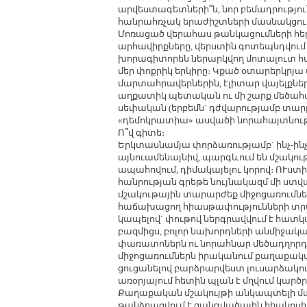
արվեստագետների՞ն, նոր բեմադրությո
հանրահռչակ երաժիշտների մասնակցությ
Մոռացած վերահաս թանկացումների հե
արհավիրքները, վերստին գոտեպնդվու
խորագիտորեն ներարկվող մոտալուտ հ
մեր փոքրիկ երկիրը։ Կքած օտարերկրյա
մարտահրավերներին, էլիտար վայելքնե
աղքատիկ պետական ու մի շարք մեծահա
սեփական (երբեմն` դժվարությամբ տար
«դեմոկրատիա» ասվածի նորահայտնությ
Ո՞վ գիտե։
Երկտասնամյա փորձառությամբ` ինչ-ինչ
այնուամենայնիվ, պարգևում են մշակո
ապահովում, դիմակայելու կորով։ ՈՒստի
հանրության գրեթե նույնակազմ մի ստվա
մշակութային տարարժեք միջոցառումներ
հաճախացող հիասթափությունների տրտմե
կապելով` փութով ներգրավվում է հատ
բազմիցս, բոլոր նախորդների անմիջակա
փառատոներն ու նորահնար մեծադղորդ 
միջոցառումներն իրականում քաղաքակ
ցուցանելով բարձրարվեստ լուսարձակո
առօրյայում հետին պլան է մղվում կա
Քաղաքական մշակույթի անկապտելի մ
թանձրացվում է զանգվածային հիպնոսի 