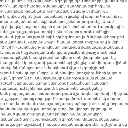
ւմ նկատում եմ «Արմմոնո»-ի գովազդային մեծադիր պաստառը և
ղերո՞վ պետք է հագեցվի մարզային թատերասերի հոգևոր
ղ ստեղծագործական բոլոր խմբերն են կարոտ լիարյուն
Նույնիսկ քիչ թե շատ կանոնավոր կյանքով ապրող Գյումրին ու
ած թումանյանական հեքիաթներով (բեմադրությունը` Արամ
ը չնվազեց հաջորդ օրերին դիտված, հիմնականում ակումբային
անի քաղաքային թատրոնի կենսունակությունն ամենքիս
կան իշխանությունների կողմից մոռացված նվիրյալներով բեմ
իկ ձկնորսը» և «Ճերմակ օձը», հավաստեցին փոքրաթիվ խմբի
 Շուշիի «Նարեկացի» արվեստի միության մանկապատանեկան
որգյան)։ Ինը մարզային ներկայացումների շուրջ տեղերում
ն հստակվեցին նրանց բարձրարվեստ ստեղծագործությունը
Հրազդանի, Արտաշատի թատրոնների շենքերի անմխիթար վիճակ
տերմիկ մթնոլորտում (մարզերում միշտ էլ գերիշխողն
ծել բուն ներկայացումները։ Կանոնավոր փոխշփումների կարոտ`
կա՞, գործո՞ւմ է... Անվերջանալի անորոշությամբ ընկճված`
ց` դժգոհ սեփական վտիտ ներուժով ինքնահնար ջանքերի
արագայում էլ հերոսություն է թատրոնն ապրեցնելը,
ն բարյացակամ հոգատարության մշտապես արժանի։ Մինչդե
շքերթով նրանց գոյությունն առկայծում է տարին մեկ անգամ,
մ` որևէ արմատական տեղաշարժ չառաջացնելով։ Հուսանք, նորավյո
համահայկական թատերադաշտը միավորելու իր շռայլած
եր հանած կարևորագույն խնդիրների համապատկերի
նարկած նոր ու շարունակելի գործերով։ Առայժմ, մեկամսյա
Արտավազդ»-աշուկայի իրական բովանդակությունն ու շեշտադրեց