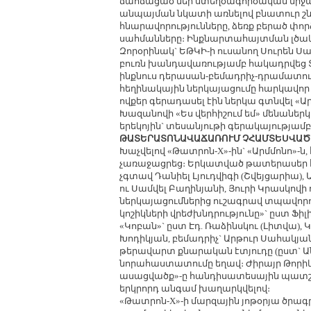
ճահճացած մեր ստեղծագործական միջավ
անպայման նկատի առնելով բնատուր շ
հնարավորությունները, ձեռք բերած փոր
սահմանները։ Ինքնարտահայտման լծակ
Զորօրինակ` ԵԹԿԻ-ի ուսանող Սուրեն Ս
բուռն խանդավառությամբ հակադրվեց 
ինքնուս դերասան-բեմադրիչ-դրամատուր
հեղինակային ներկայացումը հարկավոր 
ովքեր գերադասել էին ներկա գտնվել «
Խազանովի «Ես վերհիշում եմ» մենանե
երեկոյին` տեսանյութի գերակայությամ
ԹԱՏԵՐԱՏՈՆԱՎԱՃԱՌՈՒՄ ՉՀԱՄՏԵՍՎԱԾ
Խաչվելով «Թատրոն-X»-ին` «Արմմոնո»-ն
չառաջացրեց։ Երկատված թատերասեր 
չգտավ Դանիել Լյուդվիգի (Շվեյցարիա), 
ու Սամվել Բաղինյանի, Յուրի Կրասկովի
ներկայացումներից ուշագրավ տպավորու
կոշիկների վրեժխնդրությունը»` ըստ Ֆ
«Կոբան»` ըստ Էդ. Ռաձինսկու (Լիտվա),
Խոդիկյան, բեմադրիչ` Արթուր Սահակյա
թերավարտ քնարական էտյուդը (ըստ` Ան
նորահաստատումը եղավ։ Ժիրայր Թորիկ
ասացվածք»-ը հանդիսատեսային պատշ
երկրորդ անգամ խաղարկվելով։
«Թատրոն-X»-ի մարզային յոթօրյա ծրագ