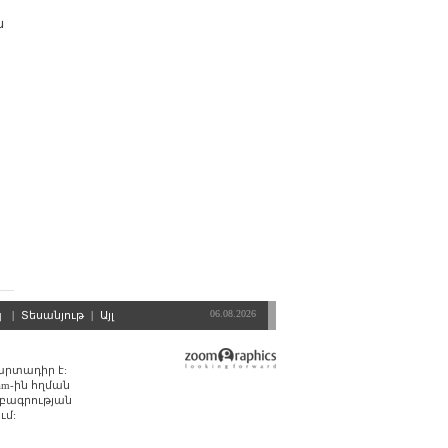
ն
06.08.2026
պ
|
Տեսանյութ
|
Այլ
պարտադիր է:
am-ին հղման
մբագրության
ւմ: