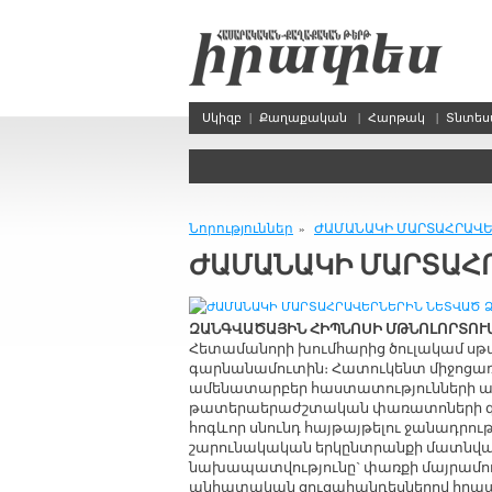
Սկիզբ
|
Քաղաքական
|
Հարթակ
|
Տնտե
Նորություններ
ԺԱՄԱՆԱԿԻ ՄԱՐՏԱՀՐԱՎԵ
»
ԺԱՄԱՆԱԿԻ ՄԱՐՏԱՀ
ԶԱՆԳՎԱԾԱՅԻՆ ՀԻՊՆՈՍԻ ՄԹՆՈԼՈՐՏՈՒ
Հետամանորի խումհարից ծուլակամ սթա
գարնանամուտին։ Հատուկենտ միջոցառո
ամենատարբեր հաստատությունների ա
թատերաերաժշտական փառատոների գրե
հոգևոր սնունդ հայթայթելու ջանադրու
շարունակական երկընտրանքի մատնված
նախապատվությունը` փառքի մայրամու
անհատական ցուցահանդեսներով հրապա