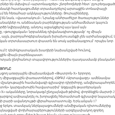
արներ են մսխվում «արտոնագրեր» շնորհողների հետ` բյուրեղացած
նակի հատկացումներ տրամադրելով արտաքին տոնափայլի
են հեռահար ակնկալությունները։ Յուրայինները,
վ են նաև «վաստակում»։ Նրանց անհրաժեշտ ծառայություններ
ցանակներ ու անձնական բարեկեցության անհամեմատ կայուն
ծի նվիրյալները, անդուլ աջակցելով այս կամ այն
 «թուրքական» նրբանենգ դիվանագիտությամբ` ոչ միայն
, այլև բարոյահոգեբանական խրախուսանքի չեն արժանացվում, 
կան տրտմասարսուռ փաստն են սոսկ արձանագրում` որպես նոր
ւմ է դեմոկրատական խաղերի նախանշված հունով,
նքին միայն բարենպաստ։
արտյան ընդհանուր տպավորություններիս դասդասմամբ բնականո
ՅՈՒՆԸ
ող առօրյային միախառնված «Թատրոն-X» երրորդ
դ միջազգային փառատոներով, ՀԹԳՄ «Արտավազդ» ամենամյա
մշակութային համանվագի գլխավոր դիրիժորը, անվերապահորեն
ատոն» կարգախոսին հավատարիմ` Ազգային թատերական
»-ականները, նորակազմ ընդլայնված թիմով, փորձեցին մարտի 2
կարգով ամրապնդել ու խորացնել հետամտած գլխավոր նպատակ
նի բարի ավանդույթի վերահաստատումը։ Երևանյան 17
րջ երկու տասնյակ ներկայացումների անմիջական դիտումներից
իմայնացված փոխհարաբերությունների արգելափակող զորեղ
յան դրսևորումներ ի հայտ եկան։ Վաղուց կայացած