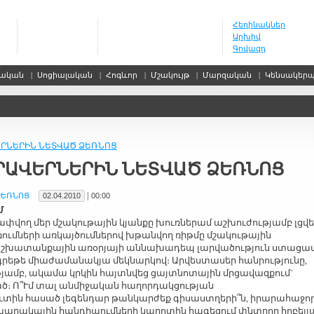
Հեղինակներ
Արխիվ
Գովազդ
սական
|
Սոցիալական
|
Հոգևոր
|
Մշակույթ
|
Մարզական
|
Կենսակեր
ՐՆԵՐԻՆ ՆԵՏՎԱԾ ՁԵՌՆՈՑ
ՐԱՎԵՐՆԵՐԻՆ ՆԵՏՎԱԾ ՁԵՌՆՈՑ
|
02.04.2010
00:00
Մ
փվող մեր մշակութային կյանքը խուռներամ աշխուժությամբ լցվե
ւմների առկայծումներով խթանվող ռիթմը մշակութային
շխատանքային առօրյայի աննախադեպ լարվածություն ստացա
թե միաժամանակյա մեկնարկով։ Արվեստասեր հանրությունը,
թյամբ, ակամա կրկին հայտնվեց ցայտնոտային մրցավազքում`
։ Ո՞Ւմ տալ անմիջական հաղորդակցության
տին հասած լեգենդար թանկարժեք գիսաստղերի՞ն, իրարահաջո
րակային հանդիպումների կարոտին հագեցում փնտրող հոբելյ