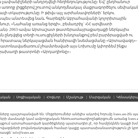
փանիշների անդրդվելի հեղհեղուկությունը։ Եվ` ընդհանուր
ռողջ լիցքերով շուտով անկողմնակալ մաքրագործելու սեփակա
ալի տկարությունը։ Ի թիվս այլ արժանավորների` երկու
պես անտեսվեց նաև Գարեգին Աբրահամյանի կոլորիտային
ուր, «Նահանջ առանց երգի», բեմադրիչ` ՀՀ արվեստի
ան)։ 2063-ամյա Արտաշատ թատերամայրաքաղաքի ներկայիս
 ընդվզեց տեղի ուսուցիչների խնդրանքով բեմ բարձրացված ու
ղ հրատապ ներկայացման հանիրավի նսեմացմանը «Արտավազդ»-
ատոնավաճառում չհամտեսված այս Լոխումը կփորձեմ ինքս
Մնջախաղի թատրոնի «Արդաղիոնը»։
սական
|
Սոցիալական
|
Հոգևոր
|
Մշակույթ
|
Մարզական
|
Կենսակեր
քները պաշտպանված են: Մեջբերումներ անելիս ակտիվ հղումը Irates.am-ին 
երի մասնակի կամ ամբողջական հեռուստառադիոընթերցումն առանց Irates.
Կայքում արտահայտված կարծիքները պարտադիր չէ, որ համընկնեն կայքի խ
ովազդների բովանդակության համար կայքը պատասխանատվություն չի կրո
սցե՝ info@irates.am