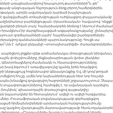
ւնների առաջնախաղերով հրապուրող թատրոնների՞ն, թե՞
ամբ անզուգական հնչողություն ձեռք բերող համերգներին։
րթական, արդեն ավանդական դարձած խաչելության
մ է զանգվածային տոնախմբության ուժգնացվող փայլատակմամբ
ամընդհանուր բարեկեցության «իրատեսական» հավատով։ Կեցցե՛
 վարկերի բեռան տակ` համարձակորեն ձեռնոց է նետում ժամանա
ր հրամցնում իր մարգինալացված ազգաբնակչությանը` չխնայելով
րուստ գործարարների (այժմ` հայրենանվեր բարեգործների)
բերակվող) գանձանակների պարունակությունը։ Գուցե սա
ո՞ւնն է` դժվար ընկալելի «տոտալիտարիզմի» ժառանգորդներիս։
 ապրեցնող լիցքեր (գեթ առժամանակյա մոռացության նիրվանա),
ւթային փոխշփումները, ինքնախաբեության վտիտ լծակներ
, կենտրոնացնելով ժամանակն ու հնարավորությունները,
ր խավ ձգտում է առավելագույնը կլանել իրեն հրամցվող
ի ներթաքույց հոգեմտավոր կենսակունքից։ Եվ, մի կողմ թողած
ցնող հուշը, ամեն նոր նախաձեռնության հետ նոր հույսեր
կապես խնամքով գովազդվող հաջորդների շրջապտույտում։ Չնայա
ն տպավորություններով, համոզվել է, որ ավանդական դարձվող
(նույնիսկ` գիսաստղային փառաշուքով գայթակղիչ)
ան նպատակներ են հետապնդում` ավելի ու ավելի հազվադեպ
ւմներ։ Բուտաֆորական բովանդակությամբ գերհագեցվող
րծրացած հիմնախնդիրների արմատական հանգուցալուծումը։
ասը կազմող մշակութային մարտավարությամբ հետևողականորե
մթնոլորտը։ «Ընտրյալների» հատուկ կազմավորված նեղլիկ