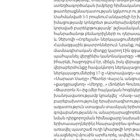
ստեղծագործական խմբերը հիմնականում
թատերաքննադատության կցկտուր ու թե
Սահմանված 3-5 րոպեում անկարելի էր
իմացությամբ կոնկրետ թատերախմբերի
կորսված բարեկրթությամբ` թշնամական
հանրածանոթ բեմադրիչների ու դերասան
և Չեխովի «Հոբելյան» ներկայացումներ
Համազգային թատրոններում։ Նրանք, ով
մասնագիտական միտքը կարող էին զգալի
պահպանել վերջինիս կանոնակարգը։ «Փ
իհարկե, հաջողվում էր, մինչև իսկ վե
վերաբերմունքը հավակնորդ ներկայացու
ներկայացումներից 17-ը «Արտավազդ»-ահ
«Մարատ Սադը» (Պետեր Վայս) և անզո
«քաղցրացնող» «Մեղրը...» (Տոնինո Գուեռ
«Թատրոն-X»-ից (մեր հայկական հոգեկեր
խանդավառությամբ կրակվել` «Մազ»-
բարեբախտությունը երախտագիտությամբ
ազատություն ստացան տասնյակ երիտաս
գովաբանությանն ու անարդարացիորեն ն
նման դիրքորոշման հիմնաքարը նախաձ
երիտասարդներին) հնարավորինս գոհա
առավել պատշաճ ուղի կհարթվի նոր թա
սևացնելով մյուսին արժևորել, ավելին