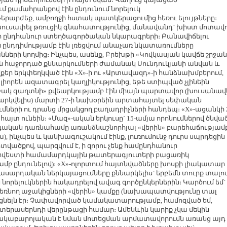
 քամահրանքով էին ընդունում նորելուկ
րարժեք, ամբողջի հստակ պատկերացումից հեռու ելույթները։
 խուսափել թռուցիկ գնահատությունից, մանավանդ` խիստ մոտավ
 ընդհանուր ստեղծագործական նկարագրերի։ Բանավիճելու
 ընդդիմությամբ էին լռեցվում անաչառ նկատառումները
ների կողմից։ Ինչպես, ասենք, Բրեխթի «Կովկասյան կավճե շրջան
ին հաջորդած քննարկումների ժամանակ Սունդուկյանի անվան և
քեր երկփեղկված էին «X»-ի ու «Արտավազդ»-ի հանձնախմբերում,
որեն ազատագրել կաղլիկությունից, եթե ստիպված չլինեին
ակ գաղտնի» քվեարկությամբ էին միայն պարտավոր (խուսանավե
րացարկվելիս) մարտի 27-ի նախօրեին արտահայտել սեփական
մների ու դրանց մրցակցող բաղադրիչների հանդեպ։ «X»-ացանկի 
այտ ունեին։ «Մազ»-ական երկուսը` 15-ամյա որոնումներով ծնվա
ւգական դառնահամը առանձնաշնորհյալ «վերին» բարեհաճությամ
ա), ինչպես և կանխագուշակում էինք, լուռումունջ դուրս սպրդեցին
տվածքով, պարզվում է, ի զորու չենք համընդհանուր
արվեստի համամարդկային թատերագյուտերի բացառիկ
 ընդունելով)։ «X»-ոլորտում հայտնվածները խոսքի լիակատար
արդական ներկայացումները քննարկելիս` երբեմն տուրք տալո
որելուկներին հակադրելով ավագ գործընկերներին։ Կարծում եմ`
եռնող աջակիցների «վերին» կամքը (նախապատվությունը տալ
ցնելն էր։ Չափավորված կամակատարությամբ, համոզված եմ,
տերասերնդի վերընթացի համար։ Ամենևին կարիք չկա մեկին
, հակաբարոյական է նման մոտեցման արմատավորումն առանց այդ 