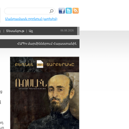
Մանրամասն որոնում (արխիվ)
06.08.2026
պ
|
Տեսանյութ
|
Այլ
ՀԱՊԿ մարմիններում Հայաստանին ձայնի իրավունքից զրկելու որոշում
ց
վ
րդ
ար