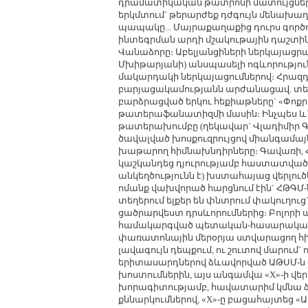
դրամատիկական թատրոնի մատույցներո
երկմտում` թերարժեք դժգույն մենախա
պապակը... Մայրաքաղաքից դուրս գործո
ինտեգրման արդի մշակութային դաշտին։ 
Վանաձորը։ Աբելյանցիների ներկայացր
Մխիթարյանի) անսպասելի ոգևորություն
մակարդակի ներկայացումներով։ Հրազդ
բարյացակամությանն արժանացավ. տեղա
բարձրացված երկու հեքիաթները` «Փոքր
թատերաֆանատիզմի մասին։ Ինչպես և`
թատերախումբը (ղեկավար` Վլադիմիր Գև
ծավալված խոսքուզրույցով միանգամայ
խաթարող հիմնախնդիրները։ Գավառի, 
կաշկանդեց դյուրությամբ հաստատված մ
անկեղծությունն է) խստահայաց վերլու
ոմանք վախվորած հարցնում էին` ՀԹԳՄ-ն 
տեղերում ելքեր են փնտրում փակուղու
ցածրարվեստ դրսևորումներից։ Բոլորի պ
համակարգված պետական-հասարակակա
փառատոնային մերօրյա ստվարացող հիթ-
լավագույն դեպքում, ու շուտով մարու
երիտասարդներով ձևավորված ԱԹՍՄ-ն 
խոստումներին, այս անգամվա «X»-ի վ
խորագիտությամբ, հավատարիմ կմնա ձեռ
քննարկումներով, «X»-ը բացահայտեց «