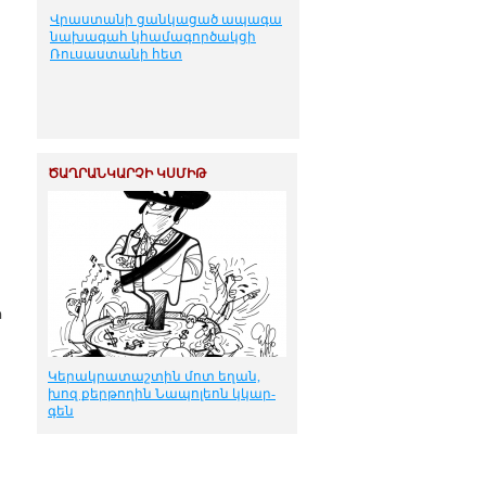
Վրաստանի ցանկացած ապագա
նախագահ կհամագործակցի
Ռուսաստանի հետ
ԾԱՂՐԱՆԿԱՐՉԻ ԿՍՄԻԹ
ր
Կե­րակ­րա­տաշ­տին մոտ ե­ղան,
խոզ քեր­թո­ղին Նա­պո­լեոն կկար­
գեն