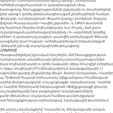
այրում։ Երիտասարդներին զգույշ պետք է խրախուսել`
նորհների բացահայտման ու վարպետացման ռեալ
ձառությունը, հետաքրքրությունների շրջանակն ու մտահորիզոնի
ներ պետք է գտնել թերմասնագիտացած շնորհալիների համար։
աֆարյանի, ում բեմավորած «Փայտե մարդը» (Ստեփան Զորյան)
Տիգրան Գասպարյանի «Կավճե շրջանին», և ՆՓԱԿ թատրոնի
գ ԳարՍուի (Գարիկ Հովհաննիսյան), ում «Բարև, մահ ջան»
ուշադրության չարժանացավ նույնիսկ «X»-ականների կողմից,
Արմմոնո»-ի վարագույրը բացելու պատվին արժանացած Գենադի
րկայացմանը (ըստ էության` ստեղծագործական երկարաձգված
բ կենդանի շփումը տաղտկալիորեն թուլացնող)։
 ԼՈԽՈՒՄԸ
, հիասթափեցնելով մշտական հյուրերին, մեծ հետաքրքրություն
հանդիսատեսն առանձնապես շենշող արտահայտություններ
Արամ Հովհաննիսյանի ու Արեն Վաթյանի, Վերա Մույովիչի (Սերբիա)
 ու Օլգա Կուզինայի (ՌԴ) մենախաղերում։ Խաղացանկային 15
թյուններ քաղեց մի քանիսից միայն` Յանոշ Ստոլարսկու «Կարմի
իլիպ Դիմիտրի Գալասի (Լեհաստան), Ալեքսանդրաս Ռուբինովասի
 Կարինե Ջանջուղազյանի «Լույսը կբացվի» (դրամատուրգ` Կարինե
ն)։ Նարինե Գրիգորյանի ներկայացրած «Թռիչք քաղաքի վրայով»
ուշ Ասլիբեկյանի) նրա բազմաշերտ ունակությունների
յանի (Ֆրանսիա) «Հայկական համերգ կամ թուրքական
աճ հետաքրքրության արժանացավ` Համազգային թատրոնում
րին անդուլ մասնակցելով` Կապանի Ալ. Շիրվանզադեի անվան