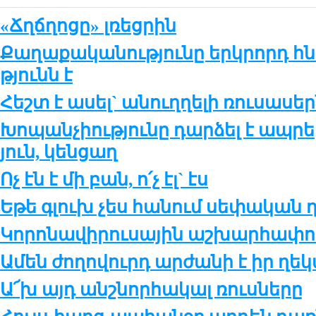
«Ճղճղոցը» լռեցրին
Քա­ղա­քա­կա­նու­թ­յու­նը երկ­րորդ հ
թ­յունն է
Հեշտ է ա­սել` ա­նուղ­ղե­լի ռու­սա­սե
Խո­պան­չիու­թ­յու­նը դար­ձել է ապ­րե­
յուն, կեն­ցաղ
Ոչ էն է մի բան, ո՛չ էլ` էս
Եթե գլուխ չես հա­նում սե­փա­կան ղ
Կո­րո­նա­վի­րու­սա­յին աշ­խար­հա­փո­
Ամեն ժո­ղո­վուրդ ար­ժա­նի է իր ղե­
Ա՜խ այդ անշ­նոր­հա­կալ ռուս­նե­րը