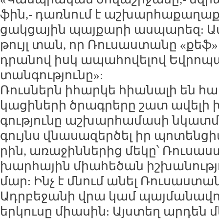
ֆին,- դառ­նում է աշ­խար­հա­քա­ղա­
ցակ­ցա­յին պայ­քա­րի աս­պա­րեզ: Ա­մ
թույլ տան, որ Ռու­սաս­տա­նը «քեֆ»
դրա­նով իսկ ա­պա­հո­վե­լով Եվ­րո­պա
տան­գու­թյու­նը»:
Ռուս­ներն ի­հար­կե հիա­նա­լի են հաս
կա­ցի­նե­րի ծրագ­րե­րը շատ ա­վե­լի
գու­թյու­նը աշ­խար­հա­մա­սի նկատ­մա
գույնս վնա­սա­զեր­ծել իր պո­տեն­ցի
րին, ա­ռա­ջին­նե­րից մե­կը՝ Ռու­սաս
խար­հա­յին միա­հե­ծան իշ­խա­նու­թյ
մար: Ինչ է մնում ա­նել Ռու­սաս­տա­ն
Ադր­բե­ջա­նի վրա կամ պայ­մա­նա­վ
եր­կու­սը միա­սին: Այս­տեղ ար­դեն մ