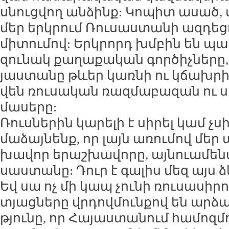
սնուց­վող ան­ձինք: Կո­պիտ ա­սած,
մեր երկ­րում Ռու­սաս­տա­նի ազ­դե­ցու
մի­տու­մով: Երկ­րորդ խմ­բին են պ
զու­նակ քա­ղա­քա­կան գոր­ծիչ­նե­րը
յաս­տա­նը թևեր կառ­նի ու կճախ­րի, 
վեն ռու­սա­կան ռազ­մա­բա­զան ու 
մա­սե­րը:
Ռուս­նե­րին կա­րե­լի է սի­րել կամ չս
մա­ձայ­նենք, որ լայն ա­ռու­մով մեր 
խա­վոր ե­րաշ­խա­վո­րը, այ­նուա­մե­ն
սաս­տա­նը: Դուր է գա­լիս մեզ այս ձև
Եվ սա ոչ մի կապ չու­նի ռու­սա­սի­ր
տյաց­նե­րը վր­դով­մուն­քով են ար­ձա
թյու­նը, որ Հա­յաս­տա­նում հա­մոզ­մ