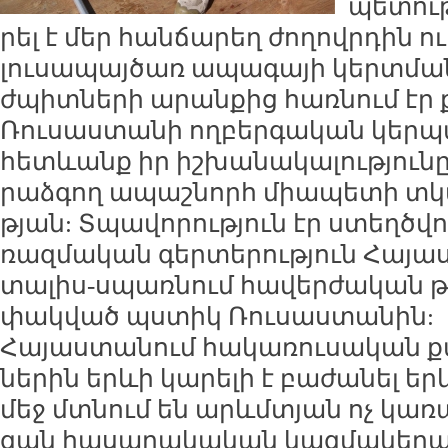
պե­տու­թ
րել է մեր հան­ճա­րեղ ժո­ղովր­դին ու
լու­սա­պայ­ծառ ա­պա­գա­յի կերտ­մ
ժպիտ­նե­րի ա­րան­քից հառ­նում էր 
Ռու­սաս­տա­նի ող­բեր­գա­կան կեր­պ
հետևանք իր իշ­խա­նա­կա­լու­թյու­նը
րաձ­գող ա­պաշ­նորհ միա­պե­տի տկա
թյան: Տպա­վո­րու­թյուն էր ստեղծ­վու
ռազ­մա­կան գեր­տե­րու­թյուն Հա­յ
տա­լիս-սպառ­նում հա­վեր­ժա­կան թշ­
փակ­ված պս­տիկ Ռու­սաս­տա­նին:
Հա­յաս­տա­նում հա­կա­ռու­սա­կան քա
նե­րին երևի կա­րե­լի է բա­ժա­նել եր­
մեջ մտ­նում են արևմտյան ոչ կա­ռա
զան հա­սա­րա­կա­կան կազ­մա­կեր­պո