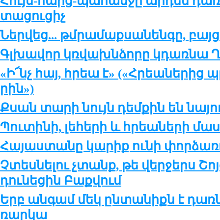
Հույս-հարց-պա­հան­ջը ար­դեն դառ­
տա­ցու­ցիչ
Ներ­վեց... թմ­րա­մաք­սա­նեն­գը, բա
Գլխա­վոր կռ­վախն­ձո­րը կդառ­նա Ղ
«Ի՜նչ հայ, հրեա է» («Հրեա­նե­րից պ
րին»)
Քսան տա­րի նույն դեմ­քին են նա­յո
Պու­տի­նի, լե­հե­րի և հրեա­նե­րի մա­
Հա­յաս­տա­նը կա­րիք ու­նի փոր­ձա­ռո
Չտես­նե­լու չտանք, թե վեր­ջերս Շոյ­գ
դու­նե­ցին Բաք­վում
Երբ ան­գամ մեկ ըն­տա­նիքն է դառ­նո
ռար­կա