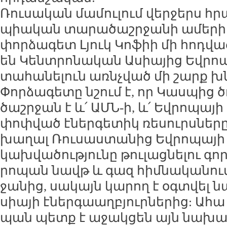
Ռու­սա­կան մա­մու­լում վեր­ջերս հր
պիա­կան տա­րա­ծաշր­ջա­նի ա­մե­րի
փոր­ձա­գետ Լյուկ Կո­ֆիի մի հոդ­վա­
են Կենտ­րո­նա­կան Ա­սիա­յից Եվ­ր
տա­հա­նե­լուն առ­նչ­ված մի շարք խն
Փոր­ձա­գե­տը նշում է, որ Կաս­պից
ծաշր­ջան է և՛ ԱՄՆ-ի, և՛ Եվ­րո­պա­յ
փոփ­ված է­ներ­գե­տիկ ռե­սուրս­նե­ր
խա­ղալ Ռու­սաս­տա­նից Եվ­րո­պա­յի
կախ­վա­ծու­թյու­նը թու­լաց­նե­լու գոր
րո­պան նավթ և գազ հիմ­նա­կա­նում
ջա­նից, սա­կայն կա­րող է օգտ­վել 
սիա­յի է­ներ­գաաղ­բյուր­նե­րից: Ա­հա 
պան պետք է ա­ջակ­ցեն այն նա­խա­ձե