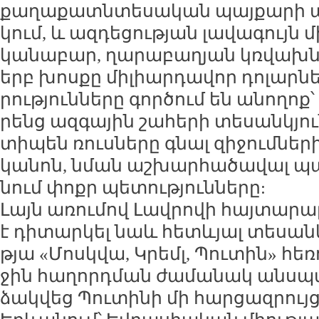
քա­ղա­քատն­տե­սա­կան պայ­քա­րի ա
կում, և ազ­դե­ցու­թյան լա­վա­գույն մ
կա­նա­բար, ղա­րա­բա­ղյան կռ­վախն­ձո
երբ խոս­քը մի­լիար­դա­վոր դո­լար­նե
րու­թյուն­նե­րը գոր­ծում են ա­նո­ղոք
րենց ազ­գա­յին շա­հե­րի տե­սան­կյու
տի­պեն ռուս­նե­րը գնալ զի­ջում­նե­
կա­նոն, նման աշ­խար­հա­ծա­վալ պա
նում փոքր պե­տու­թյուն­նե­րը:
Լայն ա­ռու­մով Լավ­րո­վի հայ­տա­րա­ր
է դի­տար­կել նաև հետևյալ տե­սան­կյ
թյա «Մոսկ­վա, Կրեմլ, Պու­տին» հե­ռ
ջին հա­ղորդ­ման ժա­մա­նակ անս­պա
ձակ­վեց Պու­տի­նի մի հար­ցազ­րույ­ց