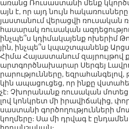
ա­ռանց Ռու­սաս­տա­նի մենք կկոր­ծ
այն է, որ այդ նույն հա­կա­ռուս­նե­րը
յաս­տա­նում վե­րաց­վի ռու­սա­կան 
հա­սա­րակ ռու­սա­կան ազ­դե­ցու­թյու
ինչ­պե՞ս կդի­մա­կա­յենք ո­խե­րիմ Թո
յին, ինչ­պե՞ս կպաշտ­պա­նենք Ար­ց
Հի­մա Հա­յաս­տա­նում զայ­րույ­թով 
արտ­գործ­նա­խա­րար Սեր­գեյ Լավ­րո
րա­րու­թյուն­նե­րը, եզ­րա­հան­գե­լով
կին ա­պա­ցու­ցեց, որ ին­քը վս­տա­հ
չէ: Չխո­րա­նանք ռու­սա­կան մո­տե­ցու
լով կոնկ­րետ մի ի­րա­վի­ճա­կից, փո
սաս­տա­նի գոր­ծո­ղու­թյուն­նե­րի մո­
կող­մե­րը: Սա մի դր­վագ է ըն­դա­մե
հր­դան­շա­կան: