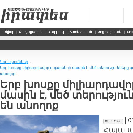
Սկիզբ
|
Քաղաքական
|
Հարթակ
|
Տնտեսական
|
Սոցիալական
|
Հո
Նորություններ
»
Երբ խոս­քը մի­լիար­դա­վոր դո­լար­նե­րի մա­սին է, մեծ տե­րու­թ­յուն­նե­րը գ
ա­նո­ղոք
Երբ խոս­քը մի­լիար­դա­վոր
մա­սին է, մեծ տե­րու­թ­յու
են ա­նո­ղոք
|
0
01.05.2020
Հա­յաս­