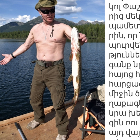
կոլ Փա­շ
րից մե­
պա­մետ 
րին, որ
պուր­վե
թյուն­ն
գանք նր
հա­յոց 
հար­ցազ­
մի­ջին 
ղա­քա­գ
նրա խե­
գին ռու
այդ վայ