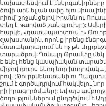
նա­խա­տես­վում է է­ներ­գա­կիր­նե­
ծո­վի արևե­լյան ա­փը հյու­սի­սա­յի­
ղիով` շր­ջան­ցե­լով Ի­րանն ու Ռու­ս
տեղ է թաղ­ված շան գլու­խը): Ա­մե­րի
հար­կե, «դա­տա­պար­տում է» Թուրք
զախս­տա­նին, ո­րոնք ի­րենց է­ներ­գա
մա­տա­կա­րա­րում են ոչ թե Ադր­բե­ջ
տա­րած­քով: Դո­նալդ Թրամ­փը մեկ 
է ե­կել հենց կաս­պիա­կան տա­րա­ծա
մի­ջով դուրս ե­կող նոր խո­ղո­վա­կա­
րով: (Թուրք­մենս­տա­նի ու Ղա­զախս
շում է գոր­ծադր­վում հակ­վե­լու նոր
րի ի­րա­գործ­մա­նը): Եվ այս ամ­բող
ծո­ղու­թյուն­նե­րում ընդ­գծ­վում է Ադ
«Կաս­պիա­կան ծո­վաշր­ջա­նը,- եզ­րա