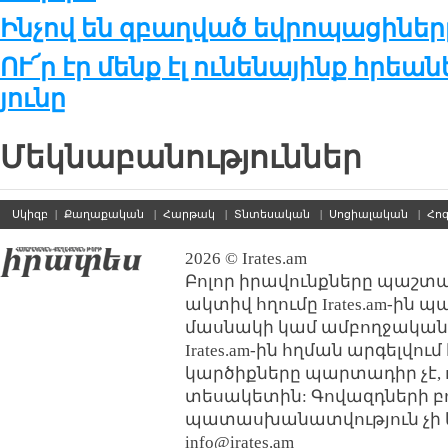
Ինչով են զբաղ­ված եվ­րո­պա­ցի­նե­ր
ՈՒ՜ր էր մենք էլ ու­նե­նա­յինք հրեա­
յու­նը
Մեկնաբանություններ
Սկիզբ
|
Քաղաքական
|
Հարթակ
|
Տնտեսական
|
Սոցիալական
|
Հո
2026 © Irates.am
Բոլոր իրավունքները պաշտպ
ակտիվ հղումը Irates.am-ին 
մասնակի կամ ամբողջական
Irates.am-ին հղման արգելվո
կարծիքները պարտադիր չէ, 
տեսակետին: Գովազդների բ
պատասխանատվություն չի կր
info@irates.am