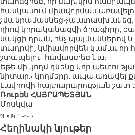
տա­հեց­րեց, որ նախ­կին հան­րա­պե­տ
հաս­կա­նում միա­վոր­ման ա­ռա­վե­լու
չման­րա­մաս­նեց-չպա­տաս­խա­նեց, 
ղիով կի­րա­կա­նաց­վի ծրա­գի­րը, քա
նակ­ցի դրան, ինչ պայ­ման­նե­րով և 
տադր­վի, կմիա­վոր­վեն կա­մա­վոր հ
շտա­պե­լու` հա­վաս­տեց նա:
Ե­թե մի կողմ դնենք նոր պե­տու­թյ
նի­տար» կող­մե­րը, ա­պա ա­ռա­վել
Լավ­րո­վի հայ­տա­րա­րու­թյան շատ 
Ռու­բեն ՀԱՅ­ՐԱ­ՊԵ­ՏՅԱՆ
Մոսկ­վա
Դիտվել է՝
146493
Հեղինակի նյութեր