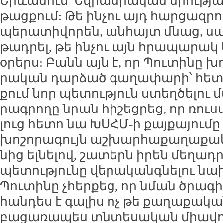
Երևա­նում՝ Եվ­րա­սիա­կան միու­թյան
թաց­քում: Թե ին­չու այդ հար­ցազ­րույ
պե­րա­տի­վո­րեն, ան­հայտ մնաց, սա­
թադ­րել, թե ին­չու այն հրա­պա­րակ 
օ­րերս: Բանն այն է, որ Պու­տի­նը խ
րա­կան դար­ձած գա­ղա­փա­րի՝ հետ­
քում նոր պե­տու­թյուն ստեղ­ծե­լու մ
րագ­րո­ղը նրան հի­շեց­րեց, որ ռու­
լուց հե­տո նա ԽՍՀՄ-ի քայ­քա­յու­մը 
խո­շո­րա­գույն աշ­խար­հա­քա­ղա­քա
նից ել­նե­լով, շա­տերն ի­րեն մե­ղադ­
պե­տու­թյու­նը վե­րա­կանգ­նե­լու նա
Պու­տի­նը չհեր­քեց, որ նման ծրա­գիր
հան­դես է գա­լիս ոչ թե քա­ղա­քա­կ
բա­ցա­ռա­պես տն­տե­սա­կան միա­վո