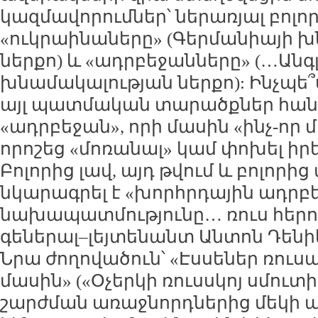
կազմավորումներ՝ ներառյալ բոլո
«ուկրաինաները» (Գերմանիայի 
ներքո) և «ադրբեջանները» (…Անգ
խնամակալության ներքո): Ինչպե՞ս
այլ պատմական տարածքներ հան
«ադրբեջան», որի մասին «ինչ-որ 
որոշեց «մոռանալ» կամ փոխել իր
Բոլորից լավ, այդ թվում և բոլոր
նկարագրել է «խորհրդային ադրբ
նախապատմությունը… ռուս հեր
գեներալ–լեյտենանտ Անտոն Դենիկին
Նրա ժողովածուն՝ «Էսսեներ ռու
մասին» («Օչերկի ռուսսկոյ սմուտ
շարժման առաջնորդներից մեկի