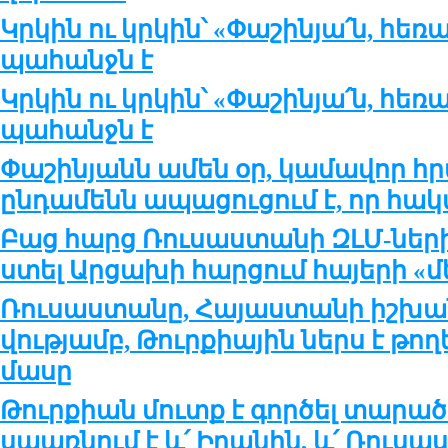
Կրկին ու կր­կին՝ «Փա­շի­ն­յա՛ն, հե­ռ
պա­հանջն է
Կրկին ու կր­կին՝ «Փա­շի­ն­յա՛ն, հե­ռ
պա­հանջն է
Փա­շի­ն­յանն ա­մեն օր, կա­մա­վոր հ
ըն­դա­մենն ա­պա­ցու­ցում է, որ հա­կ
Բաց հարց Ռու­սաս­տա­նի ԶԼՄ-նե­րին
ստել Ար­ցա­խի հար­ցում հա­յե­րի «մ
Ռու­սաս­տանը, Հա­յաս­տա­նի իշ­խա­ն
վու­թ­յամբ, Թուր­քիա­յին ներս է թո­ղ
մա­սը
Թուր­քիան մուտք է գոր­ծել տա­րա­
սպառ­նում է և՛ Ի­րա­նին, և՛ Ռու­սա