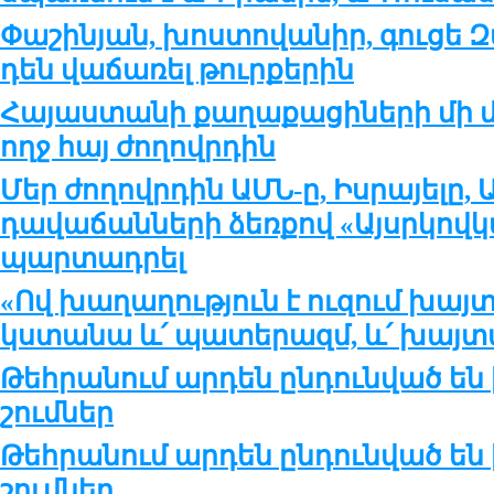
Փա­շի­ն­յան, խոս­տո­վա­նիր, գու­ցե Զ
դեն վա­ճա­ռել թուր­քե­րին
Հա­յաս­տա­նի քա­ղա­քա­ցի­նե­րի մի 
ողջ հայ ժո­ղովր­դին
Մեր ժո­ղովր­դին ԱՄՆ-ը, Իս­րա­յե­լը,
դա­վա­ճան­նե­րի ձեռ­քով «Այսր­կով­
պար­տադ­րել
«Ով խա­ղա­ղու­թ­յուն է ու­զում խայ­
կս­տա­նա և՛ պա­տե­րազմ, և՛ խայ­տա
Թեհ­րա­նում ար­դեն ըն­դուն­ված են
շում­ներ
Թեհ­րա­նում ար­դեն ըն­դուն­ված են
շում­ներ