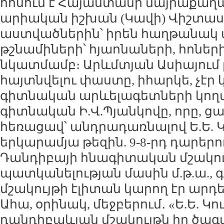
հոսում է Հայաստանի մայրաքաղա
արիական իշխան (Կավի) Վիշտաս
աստվածներին՝ իրեն հաղթանակ 
թշնամիների՝ հյաոնաների, հոների
նկատմամբ։ Արևմտյան Ասիայում 
հայտնվելու փաստը, իհարկե, չէր
գիտնական արևելագետների կողմ
գիտնական Ի.Վ.Պյանկովը, որը, ցա
հեռացավ՝ անդրադառնալով Ե.Ե. 
երկարամյա թեզին. 9-8-րդ դարե
Դանդիբայի հնագիտական մշակու
պատկանելության մասին մ.թ.ա., գրե
մշակույթի էլիտան կարող էր արդեն
Ահա, օրինակ, մեջբերում․ «Ե.Ե. Կո
դանդիբաևյան մշակույթն իր ծագ