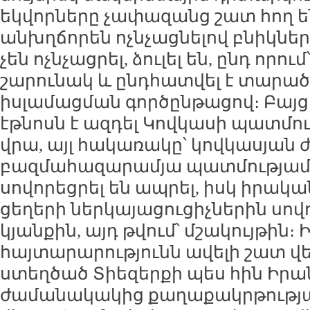
եկվորները չափազանց շատ հող են
անխղճորեն ոչնչացնելով բնիկների
չեն ոչնչացրել, ձուլել են, ընդ որու
շարունակ և ընդհատվել է տարա
իսլամացման գործընթացով։ Բայց 
էթնոսն է ազդել Կովկասի պատմու
վրա, այլ հակառակը՝ կովկասյան 
բազմահազարամյա պատմությամբ 
սովորեցրել են ապրել, իսկ իրակ
ցեղերի ներկայացուցիչներին սով
կյանքին, այդ թվում՝ մշակույթին։ 
հայտարարությունն ավելի շատ վ
ստեղծած Տիեզերքի պես հին Իրան
ժամանակակից քաղաքակրթության 