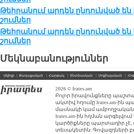
Թեհ­րա­նում ար­դեն ըն­դուն­ված են
շում­ներ
Թեհ­րա­նում ար­դեն ըն­դուն­ված են
շում­ներ
Մեկնաբանություններ
Սկիզբ
|
Քաղաքական
|
Հարթակ
|
Տնտեսական
|
Սոցիալական
|
Հո
2026 © Irates.am
Բոլոր իրավունքները պաշտպ
ակտիվ հղումը Irates.am-ին 
մասնակի կամ ամբողջական
Irates.am-ին հղման արգելվո
կարծիքները պարտադիր չէ, 
տեսակետին: Գովազդների բ