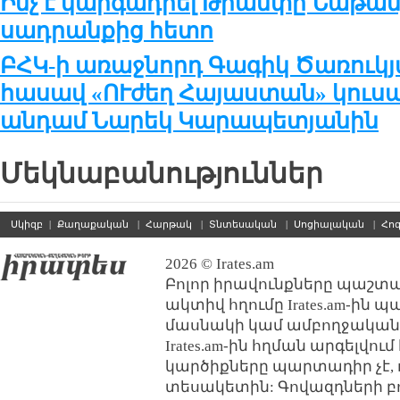
Ինչ է կարգադրել Թրամփը Նաթա
սադրանքից հետո
ԲՀԿ-ի առաջնորդ Գագիկ Ծառուկյ
հասավ «ՈՒժեղ Հայաստան» կուս
անդամ Նարեկ Կարապետյանին
Մեկնաբանություններ
Սկիզբ
|
Քաղաքական
|
Հարթակ
|
Տնտեսական
|
Սոցիալական
|
Հո
2026 © Irates.am
Բոլոր իրավունքները պաշտպ
ակտիվ հղումը Irates.am-ին 
մասնակի կամ ամբողջական
Irates.am-ին հղման արգելվո
կարծիքները պարտադիր չէ, 
տեսակետին: Գովազդների բ