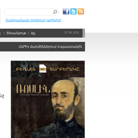
Մանրամասն որոնում (արխիվ)
07.08.2026
պ
|
Տեսանյութ
|
Այլ
ՀԱՊԿ մարմիններում Հայաստանին ձայնի իրավունքից զրկելու որոշու
նչ
,