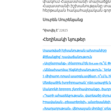
փակում Հայաստանի տարածքնե
Հայաստանի իշխանությանը տալի
հերթական հակահայկական գոր
Սուրեն Սուրենյանց
Դիտվել է՝
22825
Հեղինակի նյութեր
Սպառված իշխանության ախտանիշը
Քծնանքից՝ դավաճանություն
«Այլընտրանք» փնտրում են list.am-ու՞
«Աննախադեպ ինքնիշխանություն»՝ եր
5 միլիարդ դրամ պարգևավճար. ո՞ւմ և ի
Մեռելածին խորհրդարան՝ դեռ առաջին 
Մակրոնի երրորդ շնորհավորանքը․ ծաղր
«Դարի ահաբեկչության» վարկածը փլուզ
Իրավական «բեսպրեդելի» անտեսանելի 
«Խաղաղության» վերսալյան մոդելը՝ տ