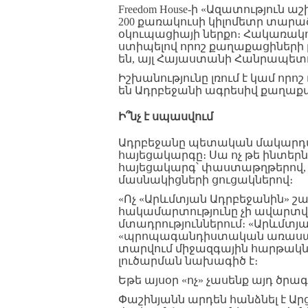
Freedom House-ի «Ազատություն 
200 քառակուսի կիլոմետր տարա
օկուպացիայի ներքո։ Հակառակո
ստիպելով որոշ քաղաքացիների լ
են, այլ Հայաստանի Հանրապետ
Իշխանությունը լռում է կամ որո
են Ադրբեջանի ագրեսիվ քաղաքա
Ի՞նչ
է
սպասվում
Ադրբեջանը պետական մակարդակ
հայեցակարգը։ Սա ոչ թե ինտեր
հայեցակարգ՝ փաստաթղթերով, 
մասնակիցների ցուցակներով։
«Ոչ «Արևմտյան Ադրբեջանին» շ
հակամարտությունը չի ավարտվե
մտադրություններում։ «Արևմտյա
«պրոպագանդիստական առասպել»
տարվում միջազգային հարթակն
լուծարման նախագիծ է։
Եթե այսօր «ոչ» չասենք այդ ծրագր
Փաշինյանն արդեն հանձնել է Ար