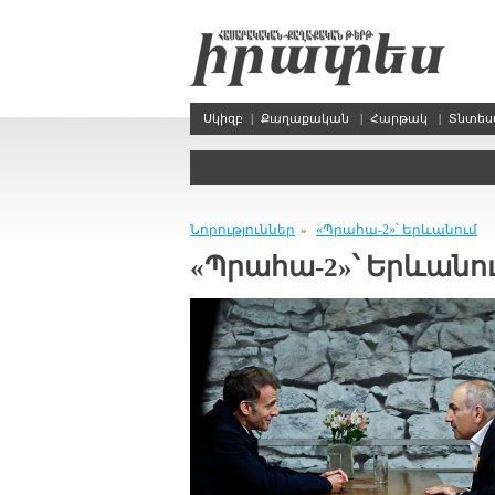
Սկիզբ
|
Քաղաքական
|
Հարթակ
|
Տնտե
Նորություններ
«Պրահա-2»՝ Երևանում
»
«Պրահա-2»՝ Երևանո