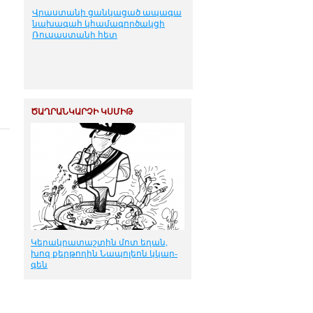
Վրաստանի ցանկացած ապագա
նախագահ կհամագործակցի
Ռուսաստանի հետ
ԾԱՂՐԱՆԿԱՐՉԻ ԿՍՄԻԹ
Կե­րակ­րա­տաշ­տին մոտ ե­ղան,
խոզ քեր­թո­ղին Նա­պո­լեոն կկար­
գեն