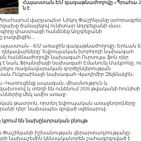
Հայաստան
-
ԵՄ
գագաթնաժողովը
«
Պրահա
-2
ն
է
ն Պրահայում վարչապետ Նիկոլ Փաշինյանը ստորագրե
րցախը ճանաչելով ունիտար Ադրբեջանի մաս։
գիրը փաստացի հանձնեց Ադրբեջանի
 բացվեցին...
է Հայաստան—ԵՄ առաջին գագաթնաժողովը։ Երևան ե
ն ղեկավարները՝ Եվրոպական խորհրդի նախագահ
ան հանձնաժողովի նախագահ Ուրսուլա ֆոն դեր
ղ է նաև Ֆրանսիայի նախագահ Էմանուել Մակրոնը, ո
գրելու ռազմավարական գործընկերության
նաև Ուկրաինայի նախագահ Վլադիմիր Զելենսկին։
ն «Կառուցենք ապագան. միասնություն և
գախոսով և տեղի են ունենում 2026 թվականի հունիսի 
ններից մեկ ամիս առաջ:
րական թատրոն, որտեղ եվրոպական առաջնորդները
րանի դեր՝ նախապես գրված սցենարով։
ը
կրում
են
նախընտրական
բնույթ
ն Փաշինյանի իշխանության վերարտադրությանը։
նների նախաշեմին կենսականորեն շահագրգռված է