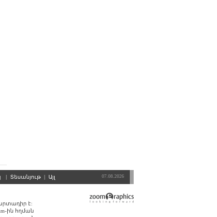
07.08.2026
պ
|
Տեսանյութ
|
Այլ
պարտադիր է:
am-ին հղման