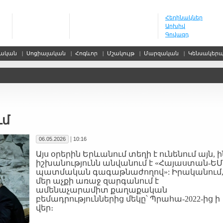
Հեղինակներ
Արխիվ
Գովազդ
սական
|
Սոցիալական
|
Հոգևոր
|
Մշակույթ
|
Մարզական
|
Կենսակեր
ւմ
|
06.05.2026
10:16
Այս օրերին Երևանում տեղի է ունենում այն, ի
իշխանությունն անվանում է «Հայաստան-ԵՄ
պատմական գագաթնաժողով»: Իրականում
մեր աչքի առաջ զարգանում է
ամենաչարամիտ քաղաքական
բեմադրություններից մեկը՝ Պրահա-2022-ից ի
վեր։