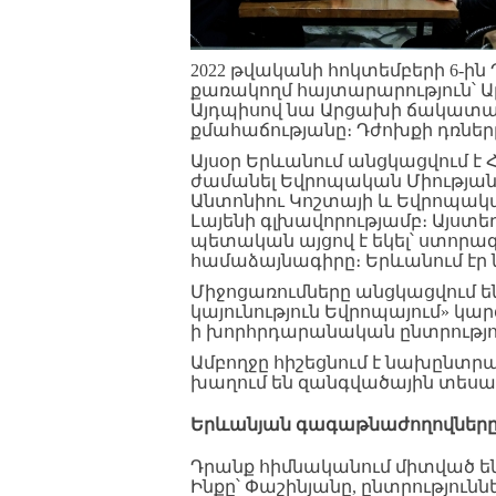
2022 թվականի հոկտեմբերի 6-ի
քառակողմ հայտարարություն՝ Ա
Այդպիսով նա Արցախի ճակատա
քմահաճությանը։ Դժոխքի դռները
Այսօր Երևանում անցկացվում 
ժամանել Եվրոպական Միությա
Անտոնիու Կոշտայի և Եվրոպակ
Լայենի գլխավորությամբ։ Այստե
պետական այցով է եկել՝ ստորա
համաձայնագիրը։ Երևանում էր 
Միջոցառումները անցկացվում ե
կայունություն Եվրոպայում» կար
ի խորհրդարանական ընտրությու
Ամբողջը հիշեցնում է նախընտ
խաղում են զանգվածային տեսա
Երևանյան
գագաթնաժողովներ
Դրանք հիմնականում միտված ե
Ինքը՝ Փաշինյանը, ընտրությու