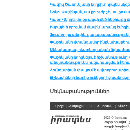
Գագիկ Ծառուկյանի կողքին՝ որպես սկզ
Նիկոլ Փաշինյան, սա քո ուժը չէ, սա քո վ
Կաբո Վերդե. փոքր ազգի մեծ հեքիաթը մ
Իսրայելի որոշմամ մասին՝ առանց էմոցի
Ֆուտբոլից անդին. քաղաքականությունը
Փաշինյանի վտանգավոր ինքնախաբեութ
Աննախադեպ հետընտրական ճգնաժամ․ յ
Փաշինյանը կորցնելու է իշխանությունը,
անվտանգությունն ու զարգացման հեռ
Հունգարիան փակում է ավտորիտարիզմի
Թշնամիների կարիք ունեցող իշխանությու
Մեկնաբանություններ
Սկիզբ
|
Քաղաքական
|
Հարթակ
|
Տնտե
2026 © Irates.am
Բոլոր իրավուն
Կայքի հոդվածն