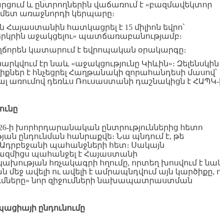
րցում և ընտրողներին վաճառում է «բազմավեկտոր
մետ առաջնորդի կերպարը։
ն Հայաստանին հատկացրել է 15 միլիոն եվրո՝
 երկրին աջակցելու» պատճառաբանությամբ։
ղճորեն կատարում է եվրոպական օրակարգը։
րկվում էր նաև «աջակցությունը Կիևին»։ Զելենսկին
քներ է հնչեցրել Հաղթանակի զորահանդեսի մասով՝
մալ առումով դեռևս Ռուսաստանի դաշնակիցն է ՀԱՊԿ-
ունը
026-ի խորհրդարանական ընտրություններից հետո
ան ընդունման հանրաքվե։ Նա պնդում է, թե
 Ադրբեջանի պահանջների հետ։ Սակայն
 բազմիցս պահանջել է Հայաստանի
կախության հռչակագրի հղումը, որտեղ խոսվում է նա
մեջ ավելի ու ավելի է ամրապնդվում այն կարծիքը, 
մները» նոր զիջումների նախապատրաստման
պացիայի
ընդունումը