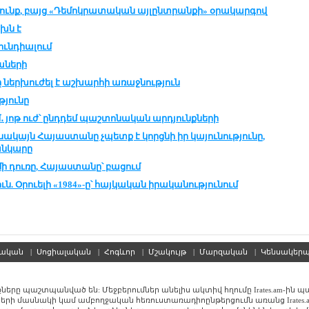
բունք, բայց «Դեմոկրատական այլընտրանքի» օրակարգով
ախն է
ունդիալում
աների
 ներխուժել է աշխարհի առաջնություն
յունը
ոթ ուժ՝ ընդդեմ պաշտոնական արդյունքների
 սակայն Հայաստանը չպետք է կորցնի իր կայունությունը,
անկարը
 դուռը, Հայաստանը՝ բացում
ն. Օրուելի «1984»-ը՝ հայկական իրականությունում
սական
|
Սոցիալական
|
Հոգևոր
|
Մշակույթ
|
Մարզական
|
Կենսակեր
քները պաշտպանված են: Մեջբերումներ անելիս ակտիվ հղումը Irates.am-ին 
երի մասնակի կամ ամբողջական հեռուստառադիոընթերցումն առանց Irates.