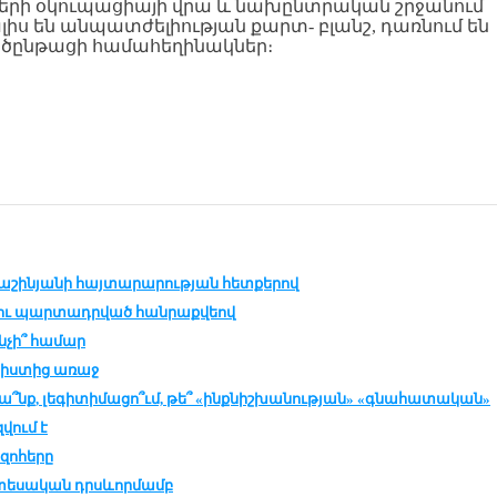
րի օկուպացիայի վրա և նախընտրական շրջանում
ս են անպատժելիության քարտ- բլանշ, դառնում են
ծընթացի համահեղինակներ։
մ. Փաշինյանի հայտարարության հետքերով
կու պարտադրված հանրաքվեով
նչի՞ համար
նիստից առաջ
ա՞նք, լեգիտիմացո՞ւմ, թե՞ «ինքնիշխանության» «գնահատական»
վում է
զոհերը
նտեսական դրսևորմամբ