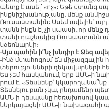
պետք է ա­սել՝ «ոչ»։ Ե­թե վտանգ ս
ինք­նիշ­խա­նու­թյա­նը, մենք ան­մի­
Ռու­սաս­տա­նին։ Ա­սեմ ա­վե­լին՝ այ
տանն ինքն էլ չի սպա­սի, որ մենք դի
տա­նի դաշ­նա­կից Ռու­սաս­տանն ան
կձեռ­նար­կի։
-Այս պա­հին ի՞նչ խն­դիր է Ձեզ ա­վե
-Ինձ մտա­հո­գում են մի­ջազ­գա­յին 
տե­րու­թյուն­նե­րի ղե­կա­վար­նե­րի հե
Ես չեմ հաս­կա­նում, երբ ԱՄՆ-ի նա
րում է. «Տես­նենք՝ կկա­րո­ղա­նա՞նք 
Տես­նե­լու բան չկա, ըն­դա­մե­նը պետ
ԱՄՆ-ի դես­պա­նը հե­ռա­խո­սով կապ
ներ­կա­յաց­նի ԱՄՆ-ի նա­խա­գա­հի պ