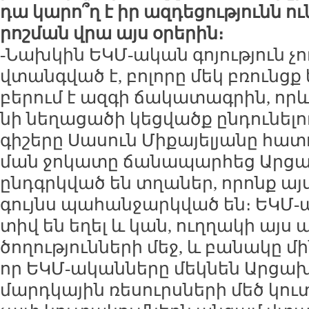
դա կա­րո՞ղ է իր ազ­դե­ցու­թյունն ու
րոշ­ման վրա այս օ­րե­րին։
-Նախ­կին ԵԿՄ-ա­կան գո­յու­թյուն չու
վտանգ­ված է, բո­լո­րը մեկ բռունցք 
բե­րում է ազ­գի ճա­կա­տագ­րին, որև
նի նե­ղա­ցա­ծի կեց­վածք ըն­դու­նե­լո
գի­շե­րը Սա­սուն Մի­քա­յե­լյա­նը հա
ման ջո­կա­տը ճա­նա­պար­հեց Ար­ց
ընդգրկված են տղա­ներ, ո­րոնք այս
գույնս պա­հան­ջարկ­ված են։ ԵԿՄ-ա
տիվ են ե­ղել և կան, ուղ­ղա­կի այս 
ծո­ղու­թյուն­նե­րի մեջ, և բա­նա­կը մի
որ ԵԿՄ-ա­կան­նե­րը մեկ­նեն Ար­ցախ
մարդ­կա­յին ռե­սուրս­նե­րի մեծ կու­