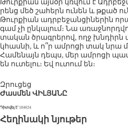
Թուր­քիան այ­սօր կռ­վում է Ադր­բե­
րենց մեծ շա­հերն ու­նեն և թքած ու­
Թուր­քիան ադր­բե­ջան­ցի­նե­րին որ­
գամ չի ըն­կա­լում։ Նա ա­ռաջ­նորդ­վ
տա­կան ծրագ­րե­րով, ողջ խն­դիրն ա
կհաս­նի, և ո՞ր ամ­րո­ցի տակ նրա մ
Հա­մե­նայն դեպս, մեր ամ­րո­ցի պա
են ու­տե­լու։ Եվ ու­տում են։
Զրու­ցեց
Ժաս­մեն ՎԻ­ԼՅԱ­ՆԸ
Դիտվել է՝
104624
Հեղինակի նյութեր