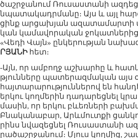
ծաշր­ջա­նում Ռու­սաս­տա­նի ազ­դե­ցու
նպա­տա­կադր­մա­նը։ Այս և այլ հար­ց
ցինք ար­ցա­խյան ա­զա­տա­մար­տի մ
կան կա­մա­վո­րա­կան ջո­կատ­նե­րից
«Վե­դի Վայն» ըն­կե­րու­թյան նա­խա
ՐՅԱ­ՆԻ
հետ։
-Այն, որ ամ­բողջ աշ­խար­հը և հատ­
թյուն­նե­րը պա­տե­րազ­մա­կան այս 
հայ­տա­րա­րու­թյուն­նե­րով են հան­դե
եր­կու կող­մե­րին դա­դա­րեց­նել կր
մա­սին, որ եր­կու բևեռ­նե­րի բախ­
Բնա­կա­նա­բար, Արևմուտ­քի ցան­կու
րինս նվա­զեց­նել Ռու­սաս­տա­նի ազ­
րա­ծաշր­ջա­նում։ Մյուս կող­մից, շա