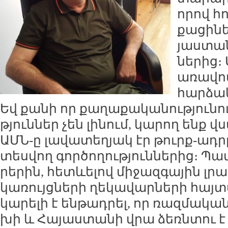
ո­րով հո
քա­ցի­ն
յաս­տան
նե­րից։
ա­ռա­վո
հար­ձակ
Եվ քա­նի որ քա­ղա­քա­կա­նու­թյու­նո
թյուն­ներ չեն լի­նում, կա­րող ենք վ
ԱՄՆ-ը լա­վա­տե­ղյակ էր թուրք-ադր
տես­վող գոր­ծո­ղու­թյուն­նե­րից։ Պա
րե­րին, հետևե­լով մի­ջազ­գա­յին լրա
կա­ռույց­նե­րի ղե­կա­վար­նե­րի հայ­տ
կա­րե­լի է են­թադ­րել, որ ռազ­մա­կա
խի և Հա­յաս­տա­նի վրա ձեռն­տու 