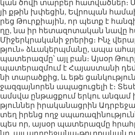
կան ծո­վի տար­բեր հատ­ված­ներ։ Ս
յի քթին խփե­ցին, Եվ­րո­պան հա­մա
րեց Թուր­քիա­յին, որ պետք է հան­գ
ղը, նա իր հե­տա­զո­տա­կան նա­վը 
Մի­ջերկ­րա­կա­նի ջրե­րից։ Ինչ վե­րա­
թյուն» ձևա­կերպ­մա­նը, ա­պա ա­հա­բե
պա­տե­րազ­մը՝ այլ բան։ Այ­սօր Թու
պա­տե­րազ­մում է Հա­յաս­տա­նի դեմ,
նի տա­րած­քից, և ե­թե ցան­կու­թյուն
ջազ­գայ­նո­րեն ա­պա­ցու­ցե­լի է։ Տե­ս
ամս­վա ըն­թաց­քում եր­կու ան­գամ խ
թյուն­ներ ի­րա­կա­նաց­րին Ադր­բե­ջա­
տեղ ի­րենց ողջ սպա­ռա­զի­նու­թյուն
պես որ, այ­սօր պա­տե­րազ­մը հրահ­ր
նը, այլ ադր­բե­ջա­նա-թուր­քա­կան դ