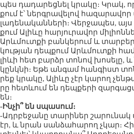
պես դա­դա­րեց­նել կրա­կը։ Կրակ, որ
քում է՝ ներգ­րա­վե­լով հա­զա­րա­վոր 
լա­դե­նա­կան­նե­րի։ Վեր­ջա­պես, այս
քում Ա­լիևը հա­րյու­րա­վոր մի­լիոն­ն
Արևմուտ­քի բան­կե­րում և տար­բեր 
կու­թյան դեպ­քում Արևմուտ­քի հա­մ
լիևի հետ բարձր տո­նով խո­սե­լը, և
կընկ­նի։ Ե­թե ան­գամ հան­գիստ տո­
րեք կրա­կը, Ա­լիևը չէր կա­րող չեն­թա
րը հետևում են դեպ­քե­րի զար­գաց­
են։
-Ին­չի՞ են սպա­սում։
-Ադր­բե­ջա­նը տա­րի­ներ շա­րու­նա
էր, և նրան սան­ձա­հա­րող չկար։ Հի­