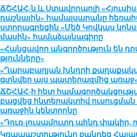
ՃՇՀԱՀ-ն և Ստավրոպոլի «Հյուսի
դաշնային» համալսարանը հեռա
ստորագրեցին «Մեծ Կովկաս կոնս
մասին» համաձայնագիրը
«Հան­ցա­վոր ան­գոր­ծու­թ­յուն են դր
թ­յուն­նե­րը»
«Ղա­րա­բա­ղյան խնդ­րի քա­ղա­քա­կա
գտն­վեր այս պա­տե­րազ­մից ա­ռաջ
ՃՇՀԱՀ-ի հետ համագործակցությ
բացվեց ինտերակտիվ ուսուցման 
առաջին կենտրոնը
«Դուռ-լու­սա­մուտդ պինդ փա­կիր, ու
Կռա­պաշ­տու­թ­յու­նը քան­դեց Հա­յա