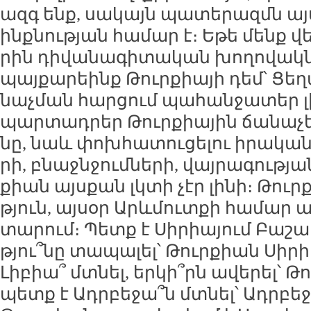
ազգ ենք, սա­կայն պա­տե­րազմն այ­
ինք­նու­թյան հա­մար է։ Ե­թե մենք վե
րին դի­վա­նա­գի­տա­կան խո­ղո­վակ­ն
պայ­քա­րեինք Թուր­քիա­յի դեմ՝ Ցե­
նաչ­ման հար­ցում պա­հան­ջա­տեր լ
պար­տադ­րեր Թուր­քիա­յին ճա­նա­չե­
նը, նաև փոխ­հա­տու­ցե­լու ի­րա­կա­
րի, բնաջն­ջում­նե­րի, վայ­րա­գու­թյ
քիան այս­քան լկ­տի չէր լի­նի։ Թուր
թյուն, այ­սօր Արևմուտ­քի հա­մար ա­
տա­րում։ Պետք է Սի­րիա­յում Բա­շար
թյու­՞նը տա­պա­լել՝ Թուր­քիան Սի­րի
Լի­բիա՞ մտ­նել, եր­կի՞րն ա­վե­րել՝ Թ
պետք է Ադր­բե­ջա՞ն մտ­նել՝ Ադր­բե­ջ