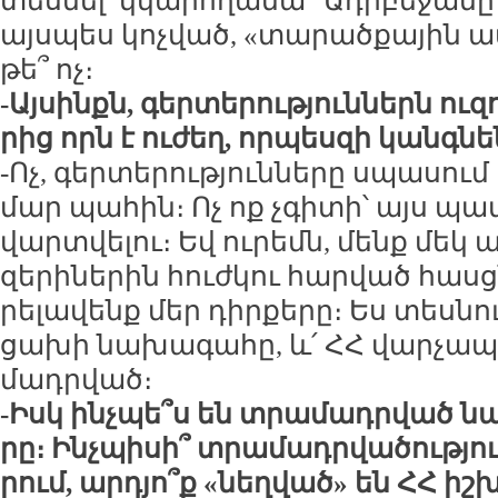
տես­նել՝ կկա­րո­ղա­նա՞ Ադր­բե­ջա­նը
այս­պես կոչ­ված, «տա­րած­քա­յին ամ­
թե՞ ոչ։
-Այ­սինքն, գեր­տե­րու­թյուն­ներն ու­զ
րից որն է ու­ժեղ, որ­պես­զի կանգ­ն
-Ոչ, գեր­տե­րու­թյուն­նե­րը սպա­սում
մար պա­հին։ Ոչ ոք չգի­տի՝ այս պա­
վարտ­վե­լու։ Եվ ու­րեմն, մենք մեկ
զե­րի­նե­րին հուժ­կու հար­ված հասց­ն
րե­լա­վենք մեր դիր­քե­րը։ Ես տես­նու
ցա­խի նա­խա­գա­հը, և՛ ՀՀ վար­չա­
մադր­ված։
-Իսկ ինչ­պե՞ս են տրա­մադր­ված ն
րը։ Ինչ­պի­սի՞ տրա­մադր­վա­ծու­թյ
րում, ար­դյո՞ք «նեղ­ված» են ՀՀ իշ­խ