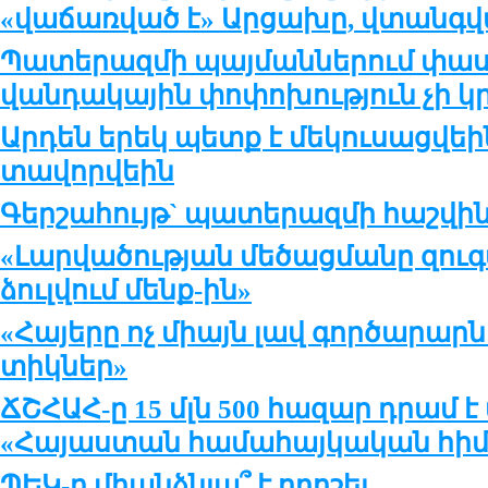
«վաճառված է» Արցախը, վտանգվ
Պա­տե­րազ­մի պայ­ման­նե­րում փաս­
վան­դա­կա­յին փո­փո­խու­թ­յուն չի կ
Արդեն ե­րեկ պետք է մե­կու­սաց­վե
տա­վոր­վեին
Գեր­շա­հույթ` պա­տե­րազ­մի հաշ­վի
«Լար­վա­ծու­թ­յան մե­ծաց­մա­նը զու­գ
ձուլ­վում մենք-ին»
«Հա­յե­րը ոչ միայն լավ գոր­ծա­րար­
տիկ­ներ»
ՃՇՀԱՀ-ը 15 մլն 500 հազար դրամ 
«Հայաստան համահայկական հի
ՊԵԿ-ը միանձ­ն­յա՞ է ո­րո­շել