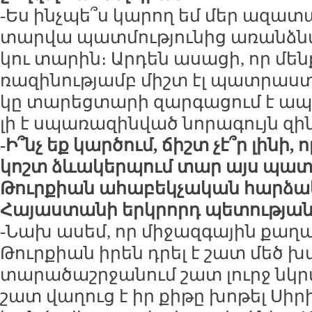
-Ես ինչ­պե՞ս կա­րող եմ մեր ա­զա­տ
տար­վա պատ­մու­թյու­նից ա­ռանձ­նա
կու տա­րին։ Ար­դեն ա­սա­ցի, որ մեն
ռա­զի­նու­թյամբ միշտ էլ պատ­րաստ 
կը տա­րեց­տա­րի զար­գա­ցում է ապ­
լի է սպա­ռա­զին­ված նո­րա­գույն զին
-Ի՞նչ եք կար­ծում, ճիշտ չէ՞ր լի­նի, 
կոշտ ձևա­կեր­պում տար այս պա­տե­
Թուր­քիան ա­հա­բեկ­չա­կան հար­ձա­կ
Հա­յաս­տա­նի երկ­րորդ պե­տու­թյա
-Նախ ա­սեմ, որ մի­ջազ­գա­յին քա­ղ
Թուր­քիան ի­րեն դրել է շատ մեծ խ
տա­րա­ծաշր­ջա­նում շատ լուրջ նկր­
շատ վա­ղուց է իր քի­թը խո­թել Սի­ր