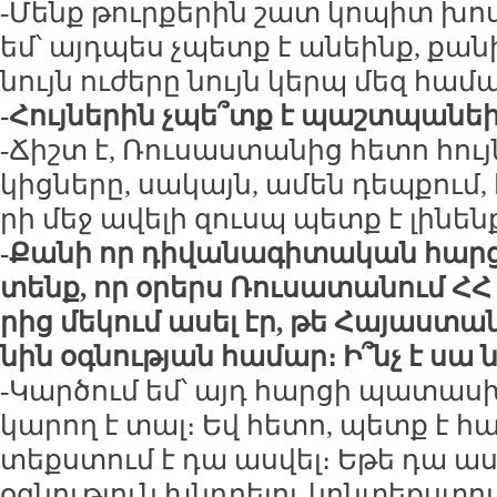
-Մենք թուր­քե­րին շատ կո­պիտ խոս
եմ՝ այդ­պես չպետք է ա­նեինք, քա­ն
նույն ու­ժե­րը նույն կերպ մեզ հա­մ
-Հույ­նե­րին չպե՞տք է պաշտ­պա­նե
-Ճիշտ է, Ռու­սաս­տա­նից հե­տո հույ
կից­նե­րը, սա­կայն, ա­մեն դեպ­քում, 
րի մեջ ա­վե­լի զուսպ պետք է լի­նեն
-Քա­նի որ դի­վա­նա­գի­տա­կան հարց
տենք, որ օ­րերս Ռու­սա­տա­նում ՀՀ դ
րից մե­կում ա­սել էր, թե Հա­յաս­տա­
նին օգ­նու­թյան հա­մար։ Ի՞նչ է սա 
-Կար­ծում եմ՝ այդ հար­ցի պա­տաս­
կա­րող է տալ։ Եվ հե­տո, պետք է հաս
տեքս­տում է դա աս­վել։ Ե­թե դա աս
օգ­նու­թյուն խնդ­րե­լու կոն­տեքս­տո