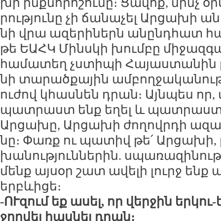
խի ինք­նո­րո­շու­մը։ Ցա­վոք, մինչ օ
րու­թյու­նը չի ճա­նա­չել Ար­ցա­խի ան
նի վրա ա­զե­րի­ներն ա­նընդ­հատ հայ
թե ԵԱՀԿ Մինս­կի խում­բը մի­ջազ­գա
հա­մա­տեղ չս­տի­պի Հա­յաս­տա­նին ըն
նի տա­րած­քա­յին ամ­բող­ջա­կա­նու­թ
ու­ժով կհաս­նեն դրան։ Այն­պես որ, 
պատ­րաստ ենք ե­ղել և պատ­րաստ 
Ար­ցա­խը, Ար­ցա­խի ժո­ղովր­դի ա­զա
նը։ Փառք ու պա­տիվ թե՛ Ար­ցա­խի, 
խա­նու­թյուն­նե­րին. սպա­ռա­զի­նու­
մենք այ­սօր շատ ա­վե­լի լուրջ են
երբևի­ցե։
-ՈՒ­զում եք ա­սել, որ վեր­ջին եր­կու
ջող­վել հաս­նել դրան։