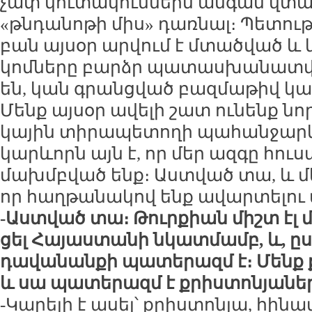
չափ կու­տա­կում­ներն ան­գամ վտան
«թն­դա­նո­թի միս» դառ­նալ։ Պե­տու­
բան այ­սօր ար­վում է մտած­ված և 
կոմ­նե­րը բարձր պա­տաս­խա­նատ­վ
են, կան գրանց­ված բազ­մա­թիվ կա­
Մենք այ­սօր ա­վե­լի շատ ու­նենք նո­
կա­յին տի­րա­պե­տո­ղի պա­հան­ջարկ։
կարևորն այն է, որ մեր ազ­գը հու­ս
մախ­մբ­ված ենք։ Աստ­ված տա, և մե
որ հաղ­թա­նա­կով ենք ա­վար­տե­լու
-Աստ­ված տա։ Թուր­քիան միշտ էլ մե
ցել Հա­յաս­տա­նի նկատ­մամբ, և, ը
դա­վա­նան­քի պա­տե­րազմ է։ Մենք 
և սա պա­տե­րազմ է քրիս­տո­նյա­նե­
-Կա­րե­լի է ա­սել՝ քրիս­տո­նյա, հի­ն