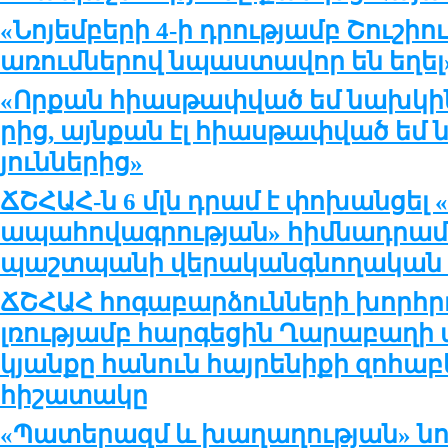
«Նո­յեմ­բե­րի 4-ի դրու­թ­յամբ Շու­շիո
ա­ռում­նե­րով նպաս­տա­վոր են ե­ղել
«Որ­քան հիաս­թափ­ված եմ նախ­կին ի
րից, այն­քան էլ հիաս­թափ­ված եմ նե
յուն­նե­րից»
ՃՇՀԱՀ-ն 6 մլն դրամ է փոխանցել
ապահովագրության» հիմնադրամի
պաշտպանի վերականգնողական 
ՃՇՀԱՀ հոգաբարձունների խորհրդ
լռությամբ հարգեցին Ղարաբաղի
կյանքը հանուն հայրենիքի զոհ
հիշատակը
«Պատերազմ և խաղաղության» նո