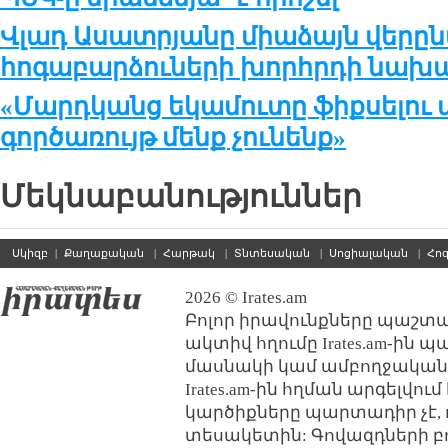
Վլադ Ասատրյանը միաձայն վերը
հոգաբարձուների խորհրդի նախ
«Մարդ­կանց ե­կա­մու­տը ֆիք­սե­լու 
գոր­ծա­ռույթ մենք չու­նենք»
Մեկնաբանություններ
Սկիզբ
|
Քաղաքական
|
Հարթակ
|
Տնտեսական
|
Սոցիալական
|
Հո
2026 © Irates.am
Բոլոր իրավունքները պաշտպ
ակտիվ հղումը Irates.am-ին 
մասնակի կամ ամբողջական
Irates.am-ին հղման արգելվո
կարծիքները պարտադիր չէ, 
տեսակետին: Գովազդների բ