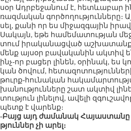
սօր Ադր­բե­ջա­նում է, հետևա­բար ին
ռազ­մա­կան գոր­ծո­ղու­թյուն­նե­րը։ 
սել, քա­նի որ ես մի­ջազ­գա­յին ի­րա
Սա­կայն, ե­թե հա­մե­մա­տու­թյան մեջ
տում ի­րա­կա­նաց­ված աշ­խա­տանք­ն
մենք այ­սօր բա­վա­կա­նին ակ­տիվ ե
ինչ-որ բա­ցեր լի­նեն, օ­րի­նակ, ես կ
կան ծո­վում, հե­տա­զո­տու­թյուն­ն
թուրք-հու­նա­կան հա­կա­մար­տու­թ
խա­նու­թյուն­նե­րը շատ ակ­տիվ լի­ն
տու­թյուն լի­նե­լով, ա­վե­լի զգու­շա­
պետք է վա­րենք։
-Բայց այդ ժա­մա­նակ Հա­յաս­տա­նը
թյուն­ներ չի ա­րել։