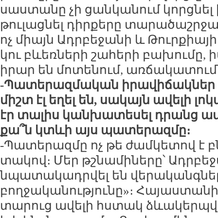
սաս­տա­նը չի ցան­կա­նում կորց­նել ի
թու­լաց­նել դիր­քե­րը տա­րա­ծաշր­ջա
ոչ միայն Ադր­բե­ջա­նի և Թուր­քիա­յի
կու բևեռ­նե­րի շա­հե­րի բա­խու­մը, 
ի­րար են մո­տե­նում, առ­ճա­կա­տումն
-Պա­տե­րազ­մա­կան ի­րա­վի­ճակ­ներ
միշտ էլ ե­ղել են, սա­կայն ա­վե­լի լո­կա
էր տա­լիս կան­խա­տե­սել դրանց ա­
քա՞ն կտևի այս պա­տե­րազ­մը։
-Պա­տե­րազ­մը ոչ թե ժամ­կե­տով է բ
տա­կով։ Մեր թշ­նա­մի­նե­րը՝ Ադր­բե­
նպա­տա­կադր­վել են վե­րա­կանգ­նե­լ
բող­ջա­կա­նու­թյու­նը»։ Հա­յաս­տա
տա­րուց ա­վե­լի հս­տակ ձևա­կերպ­վա