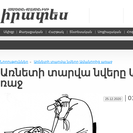
Սկիզբ
|
Քաղաքական
|
Հարթակ
|
Տնտեսական
|
Սոցիալական
|
Հո
Նորություններ
Առնե­տի տար­վա նվե­րը Ա­մա­նո­րից ա­ռաջ
»
Առնե­տի տար­վա նվե­րը Ա
ռաջ
|
0
25.12.2020