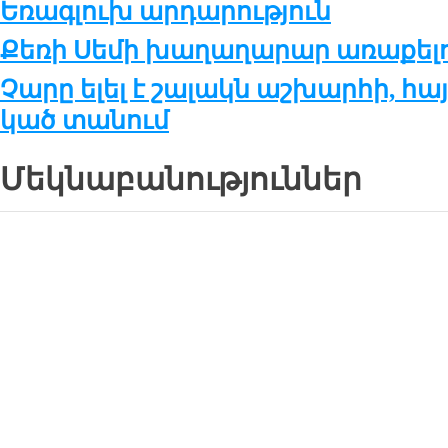
Եռագ­լուխ ար­դա­րու­թ­յուն
Քե­ռի Սե­մի խա­ղա­ղա­րար ա­ռա­քե­լու
Չա­րը ե­լել է շա­լակն աշ­խար­հի, հա
կած տա­նում
Մեկնաբանություններ