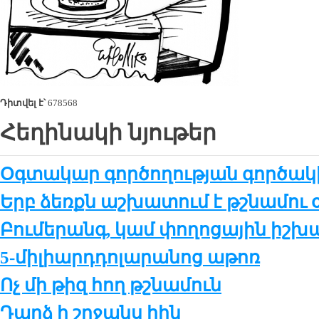
Դիտվել է՝
678568
Հեղինակի նյութեր
Օգտակար գործողության գործակի
Երբ ձեռքն աշ­խա­տում է թշ­նա­մու 
Բու­մե­րանգ, կամ փո­ղո­ցա­յին իշ­խա
5-մի­լիարդ­դո­լա­րա­նոց ա­թոռ
Ոչ մի թիզ հող թշ­նա­մուն
Դարձ ի շր­ջանս հին