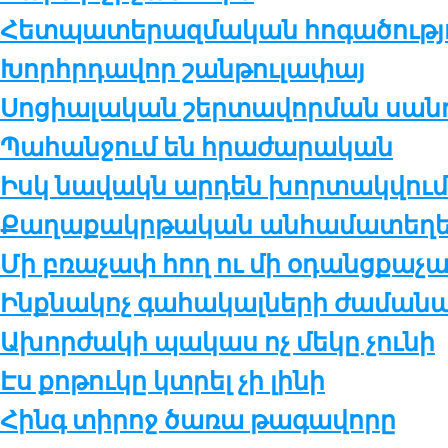
Հետ­պա­տե­րազ­մա­կան հո­գա­ծու­թ­յ
Խորհր­դա­վոր շան­թու­լա­փայ
Սո­ցիա­լա­կան շեր­տա­վոր­ման սան
Պա­հան­ջում են հրա­ժա­րա­կան
Իսկ նավակն արդեն խորտակվում
Քա­ղա­քակր­թա­կան ան­հա­մա­տե­ղե­լ
Մի բռա­չափ հող ու մի օ­դանց­քա­
Ինք­նա­կոչ գա­հա­կալ­նե­րի ժա­մա­նա
Ախոր­ժա­կի պա­կաս ոչ մե­կը չու­նի
Էս քոթուկը կտրել չի լինի
Հինգ տի­րոջ ծա­ռա թա­գա­վո­րը