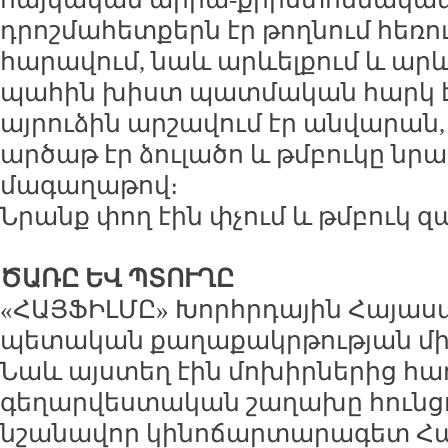
դրոշմահետքերն էր թողնում հեռուն
հարավում, նաև արևելքում և արև
պահին խիստ պատմական հարկ է 
այրուձին արշավում էր անվարան
արծաթ էր ձուլածո և թմբուկը նր
մագաղաթով։
Նրանք փող էին փչում և թմբուկ զ
ԾԱՌԸ ԵՎ ՊՏՈՒՂԸ
«ՀԱՅՖԻԼՄԸ» Խորհրդային Հայաս
պետական քաղաքակրթության միջ
Նաև այստեղ էին մոխիրներից հա
գեղարվեստական շաղախը հունցո
նշանավոր կինոճարտարագետ Հա