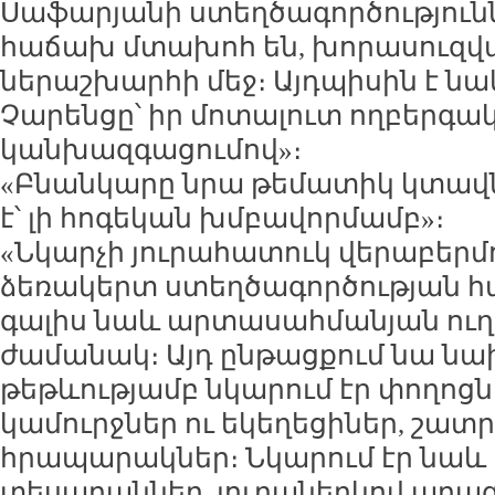
Սաֆարյանի ստեղծագործություն
հաճախ մտախոհ են, խորասուզվա
ներաշխարհի մեջ։ Այդպիսին է նա
Չարենցը՝ իր մոտալուտ ողբերգ
կանխազգացումով»։
«Բնանկարը նրա թեմատիկ կտավ
է՝ լի հոգեկան խմբավորմամբ»։
«Նկարչի յուրահատուկ վերաբերմ
ձեռակերտ ստեղծագործության հա
գալիս նաև արտասահմանյան ուղ
ժամանակ։ Այդ ընթացքում նա նա
թեթևությամբ նկարում էր փողոցն
կամուրջներ ու եկեղեցիներ, շատ
հրապարակներ։ Նկարում էր նաև
տեսարաններ, յուղաներկով արագ