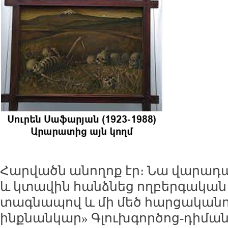
Հարվածն անողոք էր։ Նա վարա
և կտավին հանձնեց ողբերգական 
տագնապով և մի մեծ հարցականով
ինքնանկար»
Գլուխգործոց-դիման