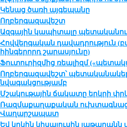
Կենաց ծառի այգեպանը
Ողբերգազավեշտ
Ազգային կապիտալը պետականու
Հովվերգական դավադրություն (բ
հինգերորդ շարասյունը)
Ֆուտուրիզմից ռեալիզմ («պետակ
Ողբերգազավեշտ՝ պետականակ
նվագակցությամբ
Մշակութային ճակատը երկրի փր
Ռազմաքաղաքական ուխտագնացո
Վաղարշապատ
Եվ կրկին կիսալուսին յաթաղանն ա