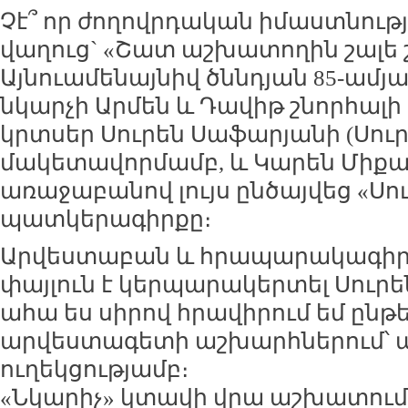
Չէ՞ որ ժողովրդական իմաստնությ
վաղուց` «Շատ աշխատողին շալե 
Այնուամենայնիվ ծննդյան 85-ամ
նկարչի Արմեն և Դավիթ շնորհալի
կրտսեր Սուրեն Սաֆարյանի (Սու
մակետավորմամբ, և Կարեն Միքայ
առաջաբանով լույս ընծայվեց
«Սո
պատկերագիրքը։
Արվեստաբան և հրապարակագիր 
փայլուն է կերպարակերտել Սուրե
ահա ես սիրով հրավիրում եմ ընթ
արվեստագետի աշխարհներում՝
ուղեկցությամբ։
«Նկարիչ» կտավի վրա աշխատում 