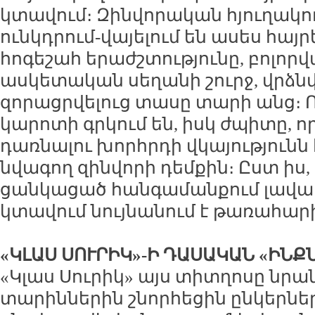
կտավում։ Զինվորական հյուղակո
ունկդրում-վայելում են ասես հայ
հոգեշահ երաժշտությունը, բոլոր
ասկետական սեղանի շուրջ, վրձնվա
զորացրվելուց տասը տարի անց։ 
կարոտի գրկում են, իսկ ժպիտը, 
դառնալու խորհրդի վկայությունն է
նվագող զինվորի դեմքին։ Ըստ իս,
ցանկացած հանգամանքում լավատ
կտավում նույնանում է թառահար
«ԿԼԱՍ ՍՈՒՐԻԿ»-Ի ԴԱՍԱԿԱՆ «ԻՆՔ
«Կլաս Սուրիկ» այս տիտղոսը նր
տարիններին շնորհեցին ընկերն