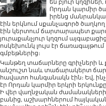
են բյուր կղզինե
Որդան կարմիր ծ
իրենց մանրանկա
էին երկնում սքանչագործ ծաղկող
էին կերտում ճարտարապետ քար
յուրաքանչյուր կղզում այգաբացի
ոսկեխունկ լույս էր ճառագայթու
գմբեթներից։
Կանթեղ տաճարները գրիչների և 
անշուշտ նաև տաճարակերտ ճ
հավատո հանգանակն էին։ Եվ, ինչ
էր Որդան կարմիր երկրի երկունքը
Ի վեր վաղնջական ժամանակների
բանից, աշխարհներում հայկակա