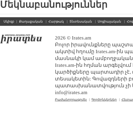
Մեկնաբանություններ
Սկիզբ
|
Քաղաքական
|
Հարթակ
|
Տնտեսական
|
Սոցիալական
|
Հո
2026 © Irates.am
Բոլոր իրավունքները պաշտպ
ակտիվ հղումը Irates.am-ին 
մասնակի կամ ամբողջական
Irates.am-ին հղման արգելվո
կարծիքները պարտադիր չէ, 
տեսակետին: Գովազդների բ
պատասխանատվություն չի կր
info@irates.am
Բաժանորդագրվել
|
Գործընկերներ
|
Հետա