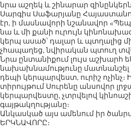
նրա աշղեկ և շինարար զինընկերն
Սարգիս Սաֆարյանը Հայաստանու
էր, ի մասնավորի նշանավոր «Պեպո
նա և մի քանի ուրույն կինոնախագ
կերպ ասած՝ դալար և պտղալից մի
չհապաղեց, նվիրական պտուղ տվ
Նրա ընտանիքում լույս աշխարհ ե
նախախնամությունը մատնանշել
դեպի կերպարվեստ, ուրիշ ոչինչ։
տիրույթում Սուրենը անսովոր լր
կերպարվեստը, չտրվելով կինոա
գայթակղությանը։
Անկասկած այս ամենում իր ծանր
ԵՐԿՆԱՎՈՐԸ։