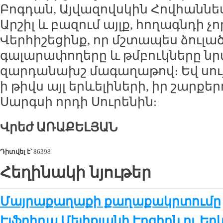
Բոգդան, Այվազովսկին Հովհաննե
Արշիլ և բազում այլք, հողագնդի չ
Վերհիշեցինք, որ մշտապես ձուլա
գալարափողերը և թմբուկները նր
զարդանախշ մագաղաթով։ Եվ սույ
ի թիվս այլ երևելիների, իր շարքեր
Սարգսի որդի Սուրենին:
Վրեժ ԱՌԱՔԵԼՅԱՆ
Դիտվել է՝
86398
Հեղինակի նյութեր
Մայրաքաղաքի քաղաքակրտումը
Էլֆրիդա Մելիքյանի Էրգիրն ու Եր