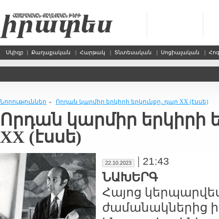
Սկիզբ
|
Քաղաքական
|
Հարթակ
|
Տնտեսական
|
Սոցիալական
|
Հո
Նորություններ
Որդան կարմիր երկիրի երկունքը․ դար XX (էսսե)
»
Որդան կարմիր երկիրի ե
XX (էսսե)
|
21:43
22.10.2023
ՆԱԽԵՐԳ
Հայոց կերպարվե
ժամանակներից ի