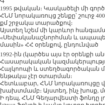
Գ
1995 թվական։ Կասկածելի մի գոր
ՀՆՄ նորակառույց շենքը՝ շուրջ 400
քմ շրջակա տարածքով։
Այստեղ նշեմ մի կարևոր հանգամ
«Սեփականաշնորհման և ապապ
մասին» ՀՀ օրենքով, ընդունված
1992-ին (կարծես այս էր օրենքի ան
Հասարակական կազմակերպությու
Հայկոոպի և ստեղծագործական միո
ենթակա չէր օտարման։
Հետևաբար, ՀՆՄ նորակառույցը վ
խախտմամբ։ Այստեղ, ինչ խոսք, մ
Ի դեպ, ՀՆՄ Գեղարվեստի ֆոնդը լ