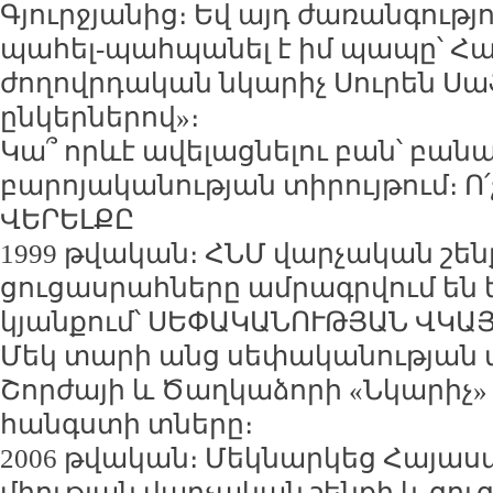
Գյուրջյանից։ Եվ այդ ժառանգությ
պահել-պահպանել է իմ պապը՝ Հ
ժողովրդական նկարիչ Սուրեն Սա
ընկերներով»։
Կա՞ որևէ ավելացնելու բան՝ բան
բարոյականության տիրույթում։ Ո՛
ՎԵՐԵԼՔԸ
1999 թվական։ ՀՆՄ վարչական շեն
ցուցասրահները ամրագրվում են 
կյանքում՝ ՍԵՓԱԿԱՆՈՒԹՅԱՆ ՎԿԱ
Մեկ տարի անց սեփականության 
Շորժայի և Ծաղկաձորի «Նկարիչ
հանգստի տները։
2006 թվական։ Մեկնարկեց Հայաս
միության վարչական շենքի և ցո