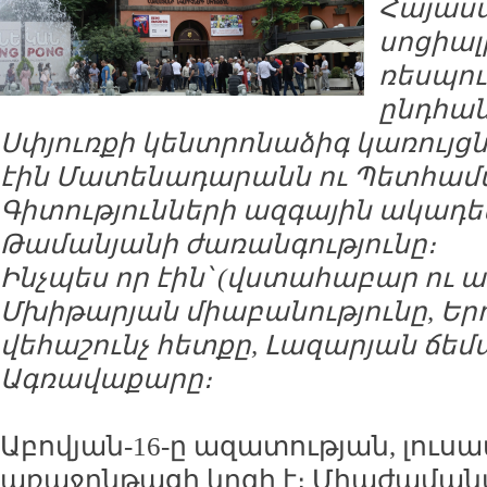
Հայաս
սոցիա
ռեսպուբ
ընդհա
Սփյուռքի կենտրոնաձիգ կառույցնե
էին Մատենադարանն ու Պետհամ
Գիտությունների ազգային ակադե
Թամանյանի ժառանգությունը։
Ինչպես որ էին՝ (վստահաբար ու ա
Մխիթարյան միաբանությունը, Եր
վեհաշունչ հետքը, Լազարյան ճեմա
Ագռավաքարը։
Աբովյան-16-ը ազատության, լուսա
առաջընթացի կղզի է։ Միաժամա