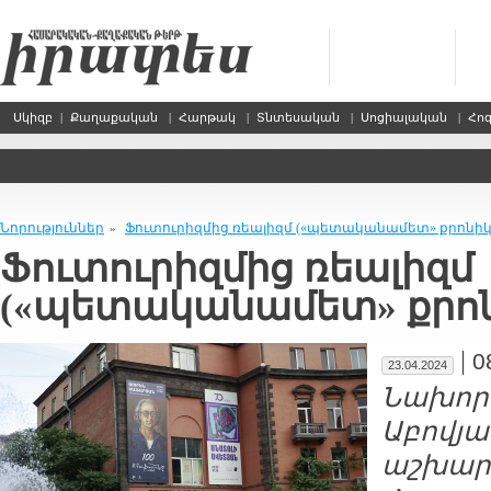
Սկիզբ
|
Քաղաքական
|
Հարթակ
|
Տնտեսական
|
Սոցիալական
|
Հո
Նորություններ
Ֆուտուրիզմից ռեալիզմ («պետականամետ» քրոնիկ
»
Ֆուտուրիզմից ռեալիզմ
(«պետականամետ» քրոն
|
0
23.04.2024
Նախոր
Աբովյա
աշխարհ