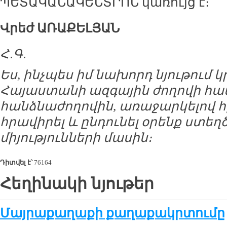
ՊԵՏԱԿԱՆԱԿԵՆՏՐՈՆ կառույց է։
Վրեժ ԱՌԱՔԵԼՅԱՆ
Հ․Գ․
Ես, ինչպես իմ նախորդ նյութում կ
Հայաստանի ազգային ժողովի 
հանձնաժողովին, առաջարկելով
հրավիրել և ընդունել օրենք ստ
միյությունների մասին։
Դիտվել է՝
76164
Հեղինակի նյութեր
Մայրաքաղաքի քաղաքակրտումը