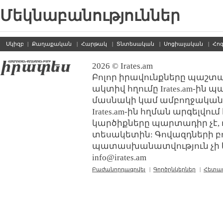
Մեկնաբանություններ
Սկիզբ
|
Քաղաքական
|
Հարթակ
|
Տնտեսական
|
Սոցիալական
|
Հո
2026 © Irates.am
Բոլոր իրավունքները պաշտպ
ակտիվ հղումը Irates.am-ին 
մասնակի կամ ամբողջական
Irates.am-ին հղման արգելվո
կարծիքները պարտադիր չէ, 
տեսակետին: Գովազդների բ
պատասխանատվություն չի կր
info@irates.am
Բաժանորդագրվել
|
Գործընկերներ
|
Հետա