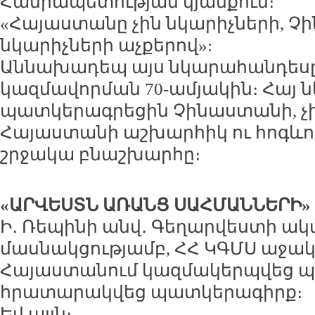
Հանրապետության կյանքում։
«Հայաստանը չին նկարիչների, Չ
նկարիչների աչքերով»:
Աննախադեպ այս նկարահանդեսը 
կազմավորման 70-ամյակին։ Հայ 
պատկերագրեցին Չինաստանի, չ
Հայաստանի աշխարհիկ ու հոգևոր
շրջակա բնաշխարհը։
«ԱՐՎԵՍՏՆ ԱՌԱՆՑ ՍԱՀՄԱՆՆԵՐԻ»
Ի․ Ռեպինի անվ․ Գեղարվեստի ակ
մասնակցությամբ, ՀՀ ԿԳՄՍ աջակ
Հայաստանում կազմակերպվեց պլ
հրատարակվեց պատկերագիրք։
Եվ այլն։