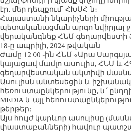
նշյալ ֆոնդի ի կյանք կոչողը Խորհ
էր, մեր դեպքում՝ ՀԽՍՀ-ն։
Հայաստանի նկարիչների միության
պետականացման արգո նվիրյալ ջ
վերականգնեք ՀՆՄ գեղարվեստի 
18-ը ապրիլի, 2024 թվական
Ժամը 12 00 -ին ՀՆՄ «Արա Սարգսյ
կայացավ մամլո ասուլիս, ՀՆՄ և
գեղարվեստական ակտիվի մասնա
Ասուլիսն անտեսեցին և իշխանակ
հեռուստաընկերությունը, և՛ ընդդի
MEDIA և այլ հեռուստաընկերությո
թերթեր։
Այս հույժ կարևոր ասուլիսը (մաս
փաստաբանների) հավուր պատշա