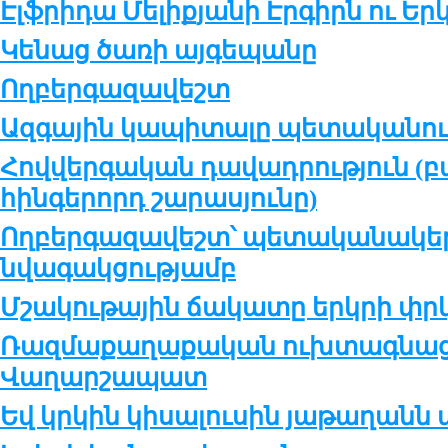
Էլֆրիդա Մելիքյանի Էրգիրն ու Եր
Կենաց ծառի այգեպանը
Ողբերգազավեշտ
Ազգային կապիտալը պետականու
Հովվերգական դավադրություն (բ
հինգերորդ շարասյունը)
Ողբերգազավեշտ՝ պետականակ
նվագակցությամբ
Մշակութային ճակատը երկրի փր
Ռազմաքաղաքական ուխտագնացո
Վաղարշապատ
Եվ կրկին կիսալուսին յաթաղանն ա