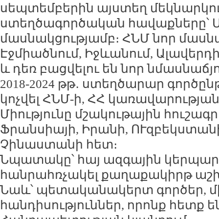
սեպտեմբերին այստեղ մեկնարկո
ստեղծագործական հավաքները՝ Մ
մասնակցությամբ։ ՀՆՄ նոր մասն
Էջմիածնում, Իջևանում, Ալավերդ
և դեռ բացվելու են նոր նմասնաճյո
2018-2024 թթ․ ստեղծարար գործըն
կոչվել ՀՆՄ-ի, ՀՀ կառավարության
Միությունը մշակութային հուշագր
Ֆրանսիայի, Իրանի, ՈՒզբեկստա
Չինաստանի հետ։
Նպատակը՝ հայ ազգային կերպա
հանրահռչակել քաղաքակիրթ աշ
Նաև՝ պետականակերտ գործեր, մ
հանդիսություններ, որոնք հետք ե