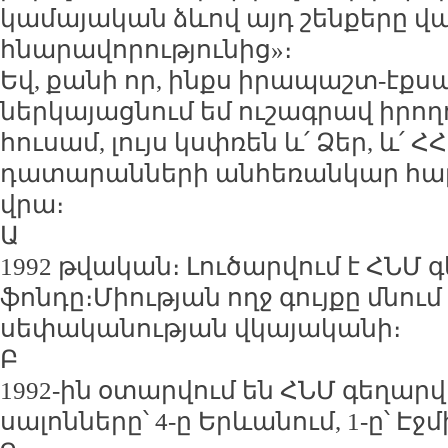
կամայական ձևով այդ շենքերը վ
հնարավորությունից»։
Եվ, քանի որ, ինքս իրապաշտ-էքս
ներկայացնում եմ ուշագրավ իրողո
հուսամ, լույս կսփռեն և՛ Ձեր, և՛
դատարանների անհեռանկար հարց
վրա։
Ա
1992 թվական։ Լուծարվում է ՀՆՄ
ֆոնդը։Միության ողջ գույքը մնում
սեփականության վկայականի։
Բ
1992-ին օտարվում են ՀՆՄ գեղար
սալոնները՝ 4-ը Երևանում, 1-ը՝ Է