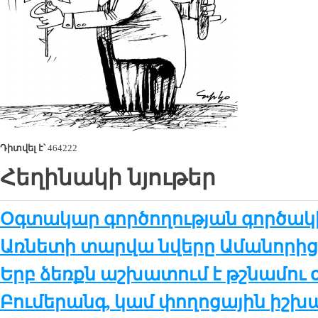
Դիտվել է՝
464222
Հեղինակի նյութեր
Օգտակար գործողության գործակի
Առնե­տի տար­վա նվե­րը Ա­մա­նո­րի
Երբ ձեռքն աշ­խա­տում է թշ­նա­մու 
Բու­մե­րանգ, կամ փո­ղո­ցա­յին իշ­խա