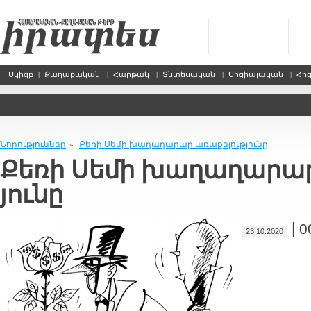
Սկիզբ
|
Քաղաքական
|
Հարթակ
|
Տնտեսական
|
Սոցիալական
|
Հո
Նորություններ
Քե­ռի Սե­մի խա­ղա­ղա­րար ա­ռա­քե­լու­թ­յու­նը
»
Քե­ռի Սե­մի խա­ղա­ղա­րար 
յու­նը
|
0
23.10.2020