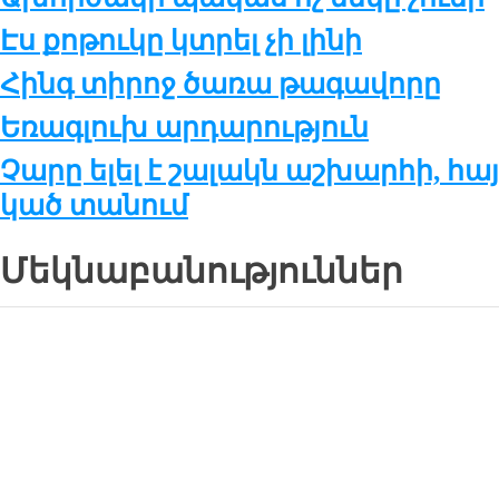
Էս քոթուկը կտրել չի լինի
Հինգ տի­րոջ ծա­ռա թա­գա­վո­րը
Եռագ­լուխ ար­դա­րու­թ­յուն
Չա­րը ե­լել է շա­լակն աշ­խար­հի, հա
կած տա­նում
Մեկնաբանություններ