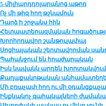
5-մի­լիարդ­դո­լա­րա­նոց ա­թոռ
Ոչ մի թիզ հող թշ­նա­մուն
Դարձ ի շր­ջանս հին
Հետ­պա­տե­րազ­մա­կան հո­գա­ծու­թ­յ
Խորհր­դա­վոր շան­թու­լա­փայ
Սո­ցիա­լա­կան շեր­տա­վոր­ման սան
Պա­հան­ջում են հրա­ժա­րա­կան
Իսկ նավակն արդեն խորտակվում
Քա­ղա­քակր­թա­կան ան­հա­մա­տե­ղե­լ
Մի բռա­չափ հող ու մի օ­դանց­քա­
Ինք­նա­կոչ գա­հա­կալ­նե­րի ժա­մա­նա
Ախոր­ժա­կի պա­կաս ոչ մե­կը չու­նի