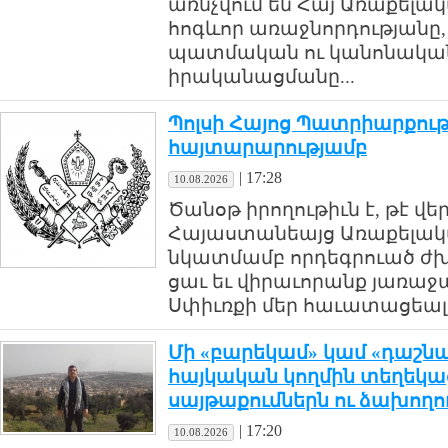
առնչվում են Հայ Առաքելակ
հոգևոր առաջնորդությանը,
պատմական ու կանոնական
իրականացմանը...
Պոլսի Հայոց Պատրիարքությ
հայտարարությամբ
|
17:28
10.08.2026
Ծանօթ իրողութիւն է, թէ վե
Հայաստանեայց Առաքելակա
նկատմամբ որդեգրուած ժ
ցաւ եւ վիրաւորանք յառաջ
Սփիւռքի մեր հաւատացեալ ժ
Մի «բարեկամ» կամ «դաշնակ
հայկական կողմին տեղեկա
սայթաքումներն ու ձախողո
|
17:20
10.08.2026