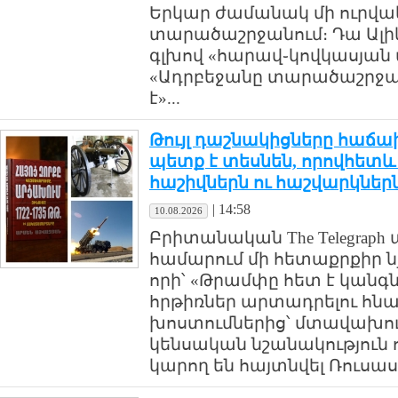
Երկար ժամանակ մի ուրվակ
տարածաշրջանում։ Դա Ալի
գլխով «հարավ֊կովկասյան վ
«Ադրբեջանը տարածաշրջան
է»...
Թույլ դաշնակիցները հաճա
պետք է տեսնեն, որովհետև
հաշիվներն ու հաշվարկներն
|
14:58
10.08.2026
Բրիտանական The Telegrap
համարում մի հետաքրքիր ն
որի՝ «Թրամփը հետ է կանգնե
հրթիռներ արտադրելու հնա
խոստումներից՝ մտավախությ
կենսական նշանակություն 
կարող են հայտնվել Ռուսաս