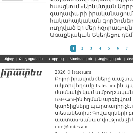
հասցնում «Արևմտյան Ադր
գաղափարի իրականացումը
հակահայկական գործունեո
ուղղված էր մեր հզորագույն
Առաքելական Եկեղեցու դեմ.
1
2
3
4
5
6
7
Սկիզբ
|
Քաղաքական
|
Հարթակ
|
Տնտեսական
|
Սոցիալական
|
Հո
2026 © Irates.am
Բոլոր իրավունքները պաշտպ
ակտիվ հղումը Irates.am-ին 
մասնակի կամ ամբողջական
Irates.am-ին հղման արգելվո
կարծիքները պարտադիր չէ, 
տեսակետին: Գովազդների բ
պատասխանատվություն չի կր
info@irates.am