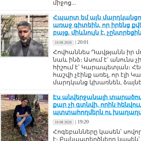
միջոց...
Հպարտ եմ այն մարդկանցով
առաջ գիտեին, որ իրենց քվ
բայց, միևնույն է, չընտրեցին
|
20:01
10.08.2026
Հովհաննես Դավթյանն իր մ
նաև ինձ։ Ասում է՝ անունս չ
հիշում է՝ Կարապետյան։ Հե
հաշվի չէինք առել, որ էլի 
մարդկանց կխառնեն, ձայնե
Էս անվերջանալի տարածութ
քար չի գտնվի, որին հենվ
պտտահողմերն ու խաղաղվո
|
19:20
10.08.2026
Հոգեբանները կասեն՝ սո
է։ Բանաստեղծները կասեն՝ 