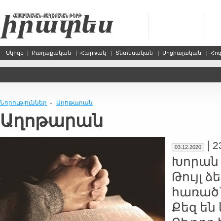
Սկիզբ
|
Քաղաքական
|
Հարթակ
|
Տնտեսական
|
Սոցիալական
|
Հո
Նորություններ
Աղոթարան
»
Աղոթարան
|
2
03.12.2020
Խորան 
Թույլ ձ
հառած
Քեզ են 