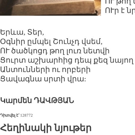
ՈՒ թող 
ՈՒր է 
Երևա, Տեր,
Օգնիր ըմպել Շունչդ վսեմ,
ՈՒ ծածկոցդ թող լուռ նետվի
Ցուրտ աշխարհից դեպ քեզ նայող
Անտունների ու որբերի
Ցավագնա սրտի վրա:
Կարմեն ԴԱՎԹՅԱՆ
Դիտվել է՝
128772
Հեղինակի նյութեր