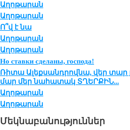
Աղոթարան
Աղոթարան
Ո՞վ է նա
Աղոթարան
Աղոթարան
Но ставки сде­ла­ны, госпо­да!
Ռի­տա Ա­լեք­սանդ­րով­նա, վեր տար
մար մեր նա­հա­տակ ՏՂԵՐ­ՔԻՆ...
Աղոթարան
Աղոթարան
Մեկնաբանություններ