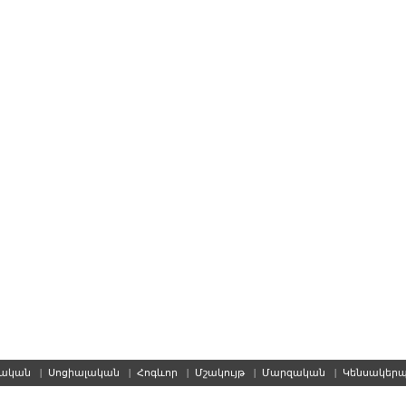
սական
|
Սոցիալական
|
Հոգևոր
|
Մշակույթ
|
Մարզական
|
Կենսակեր