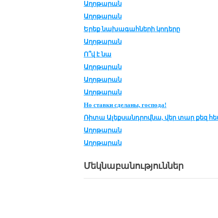
Աղոթարան
Աղոթարան
Երեք նա­խա­գահ­նե­րի կո­դե­րը
Աղոթարան
Ո՞վ է նա
Աղոթարան
Աղոթարան
Աղոթարան
Но ставки сде­ла­ны, госпо­да!
Ռի­տա Ա­լեք­սանդ­րով­նա, վեր տար քեզ հ
Աղոթարան
Աղոթարան
Մեկնաբանություններ