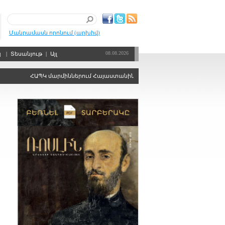
Մանրամասն որոնում (արխիվ)
08.08.2026
պ
|
Տեսանյութ
|
Այլ
ՀԱՊԿ մարմիններում Հայաստանին ձայնի իրավունքից զրկելու որոշու