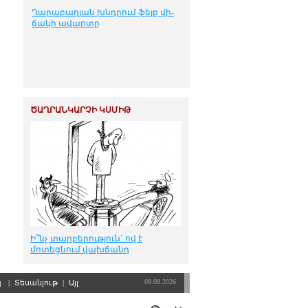
Ղա­րա­բա­ղ­յան խնդ­րում ֆեյք վի­
ճա­կի ա­վար­տը
ԾԱՂՐԱՆԿԱՐՉԻ ԿՍՄԻԹ
Ի՞նչ տարբերություն` ով է
մոտեցնում վախճանդ
08.08.2026
պ
|
Տեսանյութ
|
Այլ