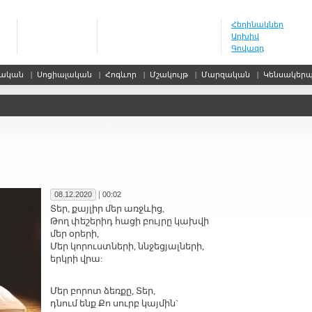
Հեղինակներ
Արխիվ
Գովազդ
սական
|
Սոցիալական
|
Հոգևոր
|
Մշակույթ
|
Մարզական
|
Կենսակեր
|
08.12.2020
00:02
Տեր, քայլիր մեր առջևից,
Թող փեշերիդ հացի բույրը կախվի
մեր օրերի,
Մեր կորուստների, ննջեցյալների,
երկրի վրա:
Մեր բորոտ ձեռքը, Տեր,
դնում ենք Քո սուրբ կայմին`