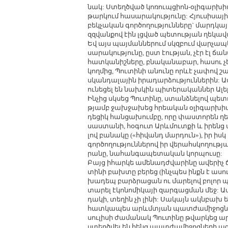
նակ: Ստեղծ­ված կո­ռուպ­ցիոն-օ­լի­գար­խիա­
թար­կում հա­սա­րա­կու­թյու­նը: Հյու­սի­սա­
բեկ­չա­կան գոր­ծո­ղու­թյուն­նե­րը` մարդ­կա­
զզ­վան­քով էին լց­ված պե­տու­թյան ղե­կա
Եվ այս պայ­ման­նե­րում սկզ­բում վար­չա­պ
սա­րա­կու­թյու­նը, ըստ էու­թյան, չէր էլ ճա­
հատ­կա­նիշ­նե­րը, բնա­կա­նա­բար, հա­սու չ
կող­մից, Պու­տի­նի ա­նու­նը որևէ չա­փով շ
սկան­դա­լա­յին ի­րա­դար­ձու­թյուն­նե­րին: 
ու­նե­ցել են նախ­կին պի­տե­րա­կան­ներ Ա­լեք
Ին­չից սկ­սեց Պու­տի­նը, ստանձ­նե­լով պե­տ
թյամբ ջախ­ջա­խեց հրեա­կան օ­լի­գար­խիան՝ «
դե­ցիկ հան­ցա­խում­բը, ո­րը փաս­տո­րեն ղե
սաս­տա­նի, հօ­գուտ Արևմուտ­քի և ի­րենց ա
լով բա­նա­կը («հի­վանդ մար­դուն»), իր իսկ
գոր­ծո­ղու­թյուն­նե­րով իր վե­րահս­կո­ղու­թ
րա­նը, նա­հան­գա­պե­տա­կան կոր­պու­սը:
Բայց ի­հար­կե ա­մե­նադժ­վա­րի­նը ա­վե­րիչ
տի­նի բախ­տը բե­րեց (ինչ­պես ինքն է ա­սո
խա­դեպ բարձ­րա­ցան ու մա­րե­լով բո­լոր պ
տա­րել է­կո­նո­մի­կա­յի զար­գաց­ման մեջ: Ա
դա­կի, տե­ղին չի լի­նի: Սա­կայն ակն­բախ են
հատ­կա­պես արևմտյան պատ­ժա­մի­ջոց­նե­րի
սու­լի­սի ժա­մա­նակ Պու­տի­նը թվար­կեց ար
ստեղծ­վել են հենց պատ­ժա­մի­ջոց­նե­րի ազ­դ