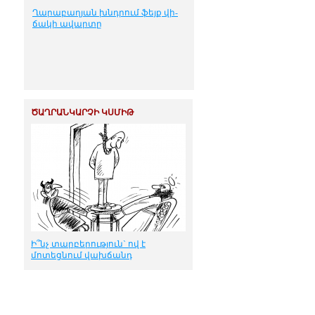
Ղա­րա­բա­ղ­յան խնդ­րում ֆեյք վի­
ճա­կի ա­վար­տը
ԾԱՂՐԱՆԿԱՐՉԻ ԿՍՄԻԹ
Ի՞նչ տարբերություն` ով է
մոտեցնում վախճանդ