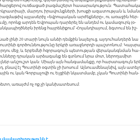
ար­ցե­րով ուռ­ճա­ցած բազ­մա­շերտ հա­սա­րա­կու­թյուն: Պա­տա­հա­կ
մոկ­րա­տիա­յի, մար­դու ի­րա­վունք­նե­րի, խոս­քի ա­զա­տու­թյան և նմա­ն
ազ­մա­թիվ այ­լա­սե­րիչ «եվ­րո­պա­կան ար­ժեք­նե­րը», ու ա­ռա­ջին հեր­
­մը, ո­րոնք ար­դեն Եվ­րո­պան դարձ­րել են ան­դեմ ու կա­մա­զուրկ (օ­
ան­կա­պիղծ­ներն ի­րենց հայ­րե­նի­քում՝ Հո­լան­դիա­յում, ձգ­տում են իշ­
­նած լի­նի 20 տա­րի նույն ան­ձի դեմ­քին նա­յե­լուց, այ­դու­հան­դերձ նա
ւ­տի­նի գոր­ծու­նեու­թյու­նը երկ­րի ա­ռաջ­նոր­դի պաշ­տո­նում: Կայս­ր
­դու մեջ, և եր­բեմ­նի հզո­րա­գույն պե­տու­թյան վե­րա­կան­գն­ման հա­
թյուն­նե­րը դրա­կան ար­ձա­գանք են գտ­նում նրա մոտ, նե­րո­ղա­միտ
լ­ներ ան­շուշտ կան: Միայն այն հան­գա­ման­քը, որ հարս­տա­գույն եր
 բնավ էլ Պու­տի­նի օգ­տին չի խո­սում: Այ­նուա­մե­նայ­նիվ, այն ա­տե­լո
ա­յին ու կան Գոր­բա­չո­վի ու Ել­ցի­նի նկատ­մամբ, չկան Պու­տի­նի հան­
հե­տո, ա­ռայժմ ոչ ոք չի կան­խա­տե­սում:
 մաս­նա­գի­տու­թ­յունն է