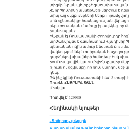
տիզ­մը: Նրան պետք չէ գա­ղա­փա­րա­կան հ
չէ, որ Պու­տի­նը ան­սեթևեթ մեր­ժում է դե­
տիպ այլ սկզ­բունք­նե­րի ներ­քո հրամց­վող բ
թին «ըն­տա­նիք» հաս­կա­ցու­թյան վե­րա­ցու
րերս ռու­սա­կան մա­մու­լը ի­րա­զե­կեց, որ մ
խա­նու­թյան):
Ինչ­քան էլ Ռու­սաս­տա­նի ժո­ղո­վուր­դը հոգ
ար­ժան­վույնս է գնա­հա­տում Վլա­դի­միր Պո
պե­տա­կան ո­գին ա­մուր է նս­տած ռուս մար
վակ­նու­թյուն­ներն ու ի­րա­կան հա­ջո­ղու­
դարձ­նե­լով սխալ­նե­րի հան­դեպ: Իսկ սխա
րում տա­կա­վին կա 20 մի­լիոն չքա­վոր մարդ,
թյունն ու զզ­վան­քը, որ ռուս մար­դու մեջ կ
դեպ:
Թե ինչ կլի­նի Ռու­սաս­տա­նի հետ 3 տա­րի 
Ռու­բեն ՀԱՅ­ՐԱ­ՊԵ­ՏՅԱՆ
Մոսկ­վա
Դիտվել է՝
129936
Հեղինակի նյութեր
«Ճղճղոցը» լռեցրին
Քա­ղա­քա­կա­նու­թ­յու­նը երկ­րորդ հնա­գույն