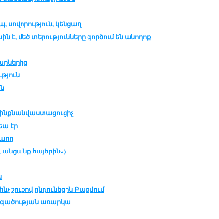
, սո­վո­րու­թ­յուն, կեն­ցաղ
ին է, մեծ տե­րու­թ­յուն­նե­րը գոր­ծում են ա­նո­ղոք
ար­նե­րից
­թ­յուն
ին
ինք­նան­վաս­տա­ցու­ցիչ
րեա էր
ա­ղը
 ան­ցանք հա­յե­րին»)
ն
ինչ շու­քով ըն­դու­նե­ցին Բաք­վում
­գա­ծու­թ­յան ա­ռար­կա