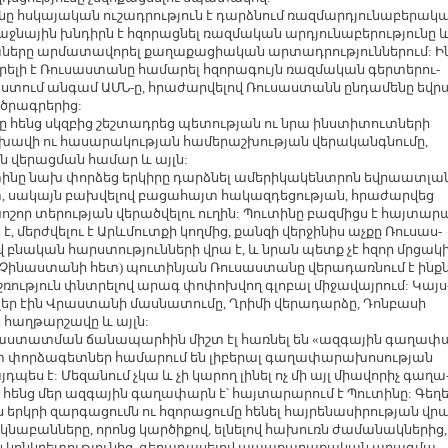
նը հս­կա­յա­կան ու­շադ­րու­թյուն է դարձ­նում ռազ­մար­դյու­նա­բե­րա­կ
աջ­նա­յին խն­դիրն է հզո­րաց­նել ռազ­մա­կան ար­դյու­նա­բե­րու­թյու­նը 
­նե­րը ար­մա­տա­վո­րել քա­ղա­քա­ցիա­կան ար­տադ­րու­թյուն­նե­րում: Ի
րե­լի է Ռու­սաս­տա­նը հա­մա­րել հզո­րա­գույն ռազ­մա­կան գեր­տե­րու­
նս­տում ան­գամ ԱՄՆ-ը, հրա­ժար­վե­լով Ռու­սաս­տանն ըն­դա­մե­նը եվ­ր
 ծրագ­րե­րից:
նը հենց սկզ­բից շեշ­տադ­րեց պե­տու­թյան ու նրա ինս­տի­տուտ­նե­րի
­վի ու հա­սա­րա­կու­թյան հա­մե­րաշ­խու­թյան վե­րա­կանգ­նու­մը,
ան վե­րաց­ման հա­մար և այլն:
ի­նը նախ փոր­ձեց եր­կի­րը դարձ­նել ա­մե­րի­կա­կենտ­րոն եվ­րաատ­լա
, սա­կայն բախ­վե­լով բա­ցա­հայտ հա­կազ­դե­ցու­թյան, հրա­ժար­վեց
­շոր տե­րու­թյան վե­րած­վե­լու ու­ղին: Պու­տի­նը բազ­միցս է հայ­տա­ր
է, մերժ­վե­լու է Արևմուտ­քի կող­մից, քան­զի վեր­ջի­նիս աչ­քը Ռու­սաս­
 բնա­կան հարս­տու­թյուն­նե­րի վրա է, և նրան պետք չէ հզոր մր­ցա­կ
մը Չի­նաս­տա­նի հետ) պու­տի­նյան Ռու­սաս­տա­նը վե­րա­դառ­նում է ինք
­ռու­թյուն փնտ­րե­լով ա­րագ փո­փոխ­վող գլո­բալ մի­ջա­վայ­րում: Կայս
­լեր էին Վրաս­տա­նի մաս­նա­տու­մը, Ղրի­մի վե­րա­դար­ձը, Դոն­բա­սի
 հաղ­թար­շա­վը և այլն:
հաս­տատ­ման ճա­նա­պար­հին միշտ էլ հառ­նել են «ազ­գա­յին գա­ղա­փ
շատ փոր­ձա­գետ­ներ հա­մա­րում են լի­բե­րալ գա­ղա­փա­րա­խո­սու­թյան
դ­պես է: Մե­զա­նում չկա և չի կա­րող լի­նել ոչ մի այլ միա­վո­րիչ գա­ղա
լ հենց մեր ազ­գա­յին գա­ղա­փարն է՝ հայ­տա­րա­րում է Պու­տի­նը: Գե­ղե
ն երկ­րի զար­գա­ցումն ու հզո­րա­ցու­մը հե­նել հայ­րե­նա­սի­րու­թյան վր
նա­բան­նե­րը, ո­րոնց կար­ծի­քով, ել­նե­լով հա­խուռն ժա­մա­նակ­նե­րից,
կոնկ­րե­տու­թյու­նից, գե­րա­դա­սե­լով ա­պա­քա­ղա­քա­կան պրագ­մա­