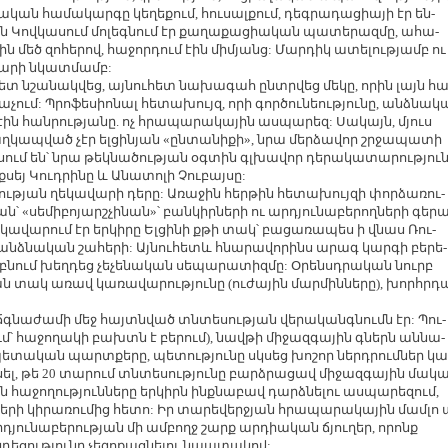
կան հա­մա­կար­գը կե­ղե­քում, հու­սալ­քում, դեգ­րա­դա­ցիա­յի էր են­
յին Կով­կա­սում մո­լեգ­նում էր քա­ղա­քա­ցիա­կան պա­տե­րազ­մը, ա­հա­
յին մեծ զո­հե­րով, հա­ջոր­դում էին մի­մյանց: Մար­դիկ ա­տե­լու­թյամբ ու
­վա­րի նկատ­մամբ:
ետ նշա­նակ­վեց, այ­նու­հետ նա­խա­գահ ըն­տր­վեց մե­կը, ո­րին լայն հա
նա­չում: Պրո­ֆե­սիո­նալ հե­տա­խույզ, ո­րի գոր­ծու­նեու­թյու­նը, անձ­նա­
էին հան­րու­թյա­նը. ոչ հրա­պա­րա­կա­յին աս­պա­րեզ: Սա­կայն, մյուս
աղ­կապ­ված չէր ել­ցի­նյան «ըն­տա­նի­քի», նրա մեր­ձա­վոր շր­ջա­պա­տի
Ա­սում են՝ նրա թեկ­նա­ծու­թյան օգ­տին գլ­խա­վոր դե­րա­կա­տա­րու­թյու
­սեյ Կուդ­րի­նը և Ա­նա­տո­լի Չու­բայ­սը:
ու­թյան ղե­կա­վա­րի դե­րը: Ա­ռա­ջին հեր­թին հե­տա­խույ­զի փոր­ձա­ռու­
սե­մի­բո­յարշ­չի­նան»՝ բան­կիր­նե­րի ու ար­դյու­նա­բե­րող­նե­րի գե­ր
­կա­վա­րում էր եր­կի­րը Ել­ցի­նի քթի տակ՝ բա­ցա­ռա­պես ի վնաս Ռու­
նձ­նա­կան շա­հե­րի: Այ­նու­հետև հնա­րա­վո­րինս ա­րագ կար­գի բե­րե­
 բնում խեղ­դեց չե­չե­նա­կան սե­պա­րա­տիզ­մը: Օ­րեն­սդ­րա­կան նուրբ
յան տակ ա­ռավ կա­ռա­վա­րու­թյու­նը (ու­ժա­յին մար­մին­նե­րը), խոր­հր­դ
 ճգ­նա­ժա­մի մեջ հայ­տն­ված տն­տե­սու­թյան վե­րա­կանգ­նումն էր: Պու­
ւմ՝ հա­ջո­ղա­կի բախտն է բե­րում), նավ­թի մի­ջազ­գա­յին գներն ան­նա­
ե­տա­կան պարտ­քե­րը, պե­տու­թյու­նը սկ­սեց խո­շոր ներդ­րում­ներ կա
­սել, թե 20 տա­րում տն­տե­սու­թյու­նը բարձ­րա­ցավ մի­ջազ­գա­յին մա­կ
 հա­ջո­ղու­թյուն­նե­րը եր­կիրն ինք­նա­բավ դարձ­նե­լու աս­պա­րե­զում,
 կի­րա­ռու­մից հե­տո: Իր տա­րե­վեր­ջյան հրա­պա­րա­կա­յին մամ­լո 
­դյու­նա­բե­րու­թյան մի ամ­բողջ շարք ար­դիա­կան ճյու­ղեր, ո­րոնք
ե­ցու­թյու­նը չե­զո­քաց­նե­լու նպա­տա­կով: