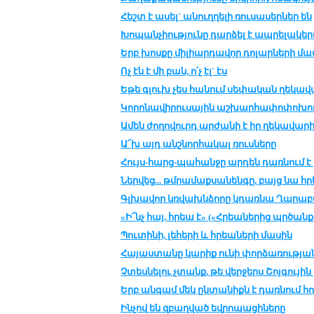
Հեշտ է ա­սել` ա­նուղ­ղե­լի ռու­սա­սեր­ներ են
Խո­պան­չիու­թ­յու­նը դար­ձել է ապ­րե­լա­կերպ
Երբ խոս­քը մի­լիար­դա­վոր դո­լար­նե­րի մա­ս
Ոչ էն է մի բան, ո՛չ էլ` էս
Եթե գլուխ չես հա­նում սե­փա­կան ղե­կա­վ
Կո­րո­նա­վի­րու­սա­յին աշ­խար­հա­փո­փո­խու
Ամեն ժո­ղո­վուրդ ար­ժա­նի է իր ղե­կա­վա­ր
Ա՜խ այդ անշ­նոր­հա­կալ ռուս­նե­րը
Հույս-հարց-պա­հան­ջը ար­դեն դառ­նում է 
Ներ­վեց... թմ­րա­մաք­սա­նեն­գը, բայց նա հ
Գլխա­վոր կռ­վախն­ձո­րը կդառ­նա Ղա­րա­բ
«Ի՜նչ հայ, հրեա է» («Հրեա­նե­րից պր­ծանք,
Պու­տի­նի, լե­հե­րի և հրեա­նե­րի մա­սին
Հա­յաս­տա­նը կա­րիք ու­նի փոր­ձա­ռու­թ­յա
Չտես­նե­լու չտանք, թե վեր­ջերս Շոյ­գու­յին 
Երբ ան­գամ մեկ ըն­տա­նիքն է դառ­նում հո
Ինչով են զբաղ­ված եվ­րո­պա­ցի­նե­րը