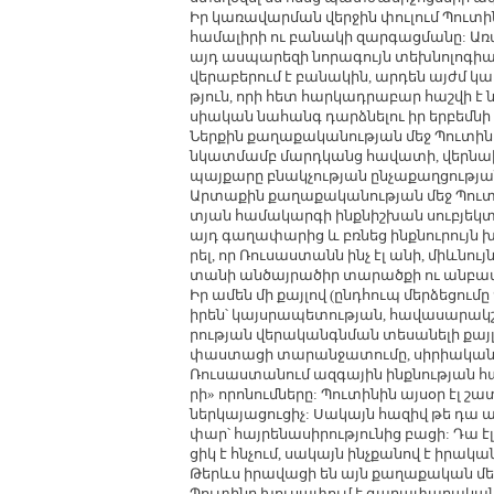
Իր կա­ռա­վար­ման վեր­ջին փու­լում Պու­տի­
հա­մա­լի­րի ու բա­նա­կի զար­գաց­մա­նը: Ա­ռ
այդ աս­պա­րե­զի նո­րա­գույն տեխ­նո­լո­գիա
վե­րա­բե­րում է բա­նա­կին, ար­դեն այժմ կա­
թյուն, ո­րի հետ հար­կադ­րա­բար հաշ­վի է 
սիա­կան նա­հանգ դարձ­նե­լու իր եր­բեմ­նի
Ներ­քին քա­ղա­քա­կա­նու­թյան մեջ Պու­տի­
նկատ­մամբ մարդ­կանց հա­վա­տի, վեր­նա­խա
պայ­քա­րը բնակ­չու­թյան ըն­չա­քաղ­ցու­թյ
Ար­տա­քին քա­ղա­քա­կա­նու­թյան մեջ Պու­տ
տյան հա­մա­կար­գի ինք­նիշ­խան սու­բյեկտ
այդ գա­ղա­փա­րից և բռ­նեց ինք­նու­րույն խո
րել, որ Ռու­սաս­տանն ինչ էլ ա­նի, միևնույն 
տա­նի ան­ծայ­րա­ծիր տա­րած­քի ու ան­բավ
Իր ա­մեն մի քայ­լով (ընդ­հուպ մեր­ձե­ցու­
ի­րեն՝ կայս­րա­պե­տու­թյան, հա­վա­սա­րակշ
րու­թյան վե­րա­կան­գն­ման տե­սա­նե­լի քայ
փաս­տա­ցի տա­րան­ջա­տու­մը, սի­րիա­կան
Ռու­սաս­տա­նում ազ­գա­յին ինք­նու­թյան 
րի» ո­րո­նում­նե­րը: Պու­տի­նին այ­սօր էլ 
ներ­կա­յա­ցու­ցիչ: Սա­կայն հա­զիվ թե դա այ
փար՝ հայ­րե­նա­սի­րու­թյու­նից բա­ցի: Դա է
ցիկ է հն­չում, սա­կայն ինչ­քա­նով է ի­րա­կա
Թերևս ի­րա­վա­ցի են այն քա­ղա­քա­կան մեկ­
Պու­տի­նը խու­սա­փում է գա­ղա­փա­րա­կան 