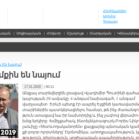
Հեղինակներ
Արխիվ
Գովազդ
սական
|
Սոցիալական
|
Հոգևոր
|
Մշակույթ
|
Մարզական
|
Կենսակեր
 են նա­յում
­քին են նա­յում
|
17.01.2020
00:11
Ան­ցյալ տա­րե­վեր­ջին լրա­ցավ Վլա­դի­միր Պու­տի­նի գա­հա
կա­լու­թյան 20-ա­մյա­կը. 4 ան­գամ նա­խա­գահ, 1 ան­գամ՝
վար­չա­պետ: Երևի պետք էր ապ­րել Ել­ցի­նի կա­ռա­վար­մ
տա­րի­նե­րին պատ­կե­րաց­նե­լու հա­մար, թե ինչ ժա­ռան­գո
թյուն ստա­ցավ նա իր նա­խոր­դից և ինչ չա­փով վե­րա­փո­
խեց եր­կի­րը: Խմիչ­քա­հակ, ին­տե­լեկ­տա­զուրկ Բո­րիս Նի­կո
լաևի­չը «հետևո­ղա­կա­նո­րեն» քայ­քա­յեց պե­տա­կան կյա
քի բո­լոր ո­լորտ­նե­րը՝ է­կո­նո­մի­կա, ա­ռող­ջա­պա­հու­թյուն, կ
թու­թյուն, գի­տու­թյուն, սո­ցիա­լա­կան ա­պա­հո­վու­թյուն, 