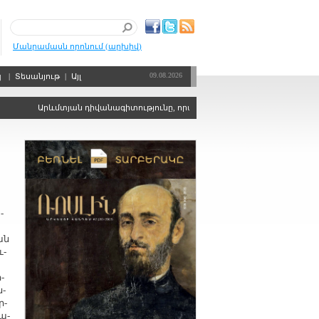
Մանրամասն որոնում (արխիվ)
09.08.2026
պ
|
Տեսանյութ
|
Այլ
Արևմտյան դիվանագիտությունը, որպես քաղաքական ճգնաժամերի կարգ
­
ան
ւ­
­
ն­
ր­
բա­