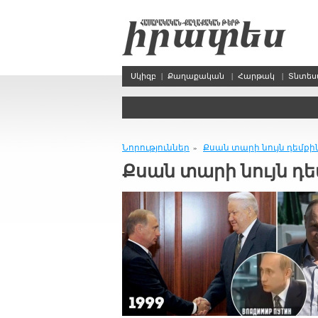
Սկիզբ
|
Քաղաքական
|
Հարթակ
|
Տնտե
Նորություններ
Քսան տա­րի նույն դեմ­քին
»
Քսան տա­րի նույն դեմ