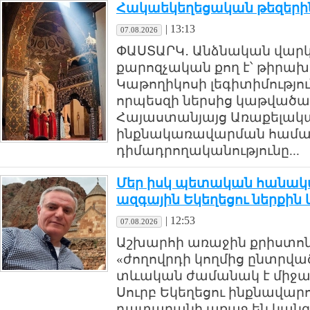
Հակաեկեղեցական թեզերի
|
13:13
07.08.2026
ՓԱՍՏԱՐԿ․ Անձնական վարկ
քարոզչական քող է՝ թիրախ
Կաթողիկոսի լեգիտիմություն
որպեսզի ներսից կաթվածա
Հայաստանյայց Առաքելական
ինքնակառավարման համակ
դիմադրողականությունը...
Մեր իսկ պետական հանակա
ազգային Եկեղեցու ներքին
|
12:53
07.08.2026
Աշխարհի առաջին քրիստոն
«ժողովրդի կողմից ընտրված
տևական ժամանակ է միջամ
Սուրբ Եկեղեցու ինքնավար
դատարանի առաջ են կանգն