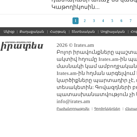
Կաթողիկոսին...
1
2
3
4
5
6
7
Սկիզբ
|
Քաղաքական
|
Հարթակ
|
Տնտեսական
|
Սոցիալական
|
Հո
2026 © Irates.am
Բոլոր իրավունքները պաշտպ
ակտիվ հղումը Irates.am-ին 
մասնակի կամ ամբողջական
Irates.am-ին հղման արգելվո
կարծիքները պարտադիր չէ, 
տեսակետին: Գովազդների բ
պատասխանատվություն չի կր
info@irates.am
Բաժանորդագրվել
|
Գործընկերներ
|
Հետա