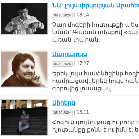
ՆԱ` լույս-փրկության Արահ
|
08:14
09.10.2024
Չար մոգերի հուռութքի պե
նման` Գառան տեսքով «գայ
առան-տարան:
Մայրալույս
|
17:27
06.10.2024
Երեկ լույս հանձնեցինք հող
համրացավ, Երեկ հույս հանձ
գորովից լուսացավ...
Սիրերգ
|
15:11
05.10.2024
Հոգուս գույնը թաց ու բորբ
դյութանքը քոնն է ու իմն է, ե