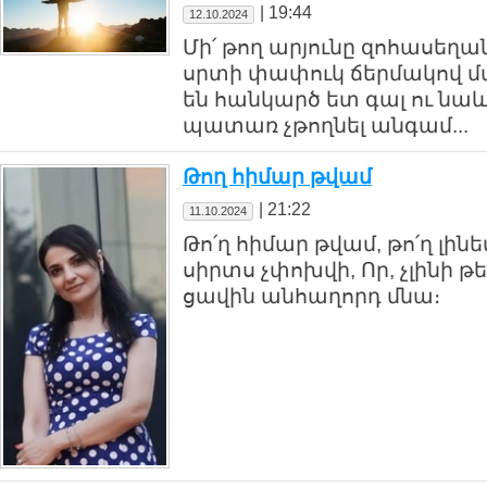
|
19:44
12.10.2024
Մի՛ թող արյունը զոհասեղանի
սրտի փափուկ ճերմակով մա
են հանկարծ ետ գալ ու նաև 
պատառ չթողնել անգամ...
Թող հիմար թվամ
|
21:22
11.10.2024
Թո՛ղ հիմար թվամ, թո՛ղ լին
սիրտս չփոխվի, Որ, չլինի թ
ցավին անհաղորդ մնա։