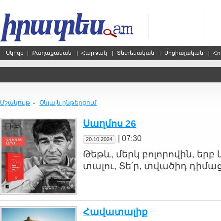
Սկիզբ
|
Քաղաքական
|
Հարթակ
|
Տնտեսական
|
Սոցիալական
|
Հո
Մշակույթ
Օնլայն ընթերցում
»
Սաղմոս 26
|
07:30
20.10.2024
Թեթև, մերկ բոլորովին, երբ 
տալու, Տե՛ր, տվածիդ դիմաց
Հավատալիք