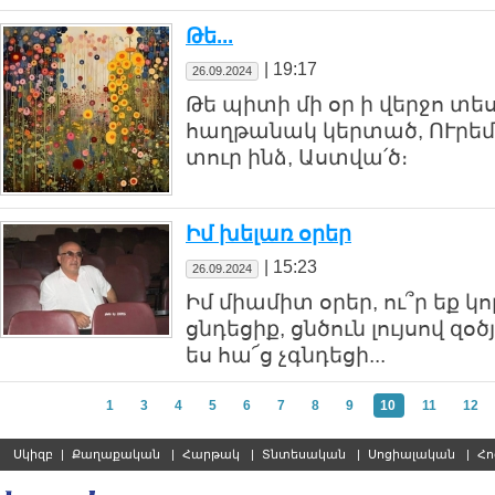
Թե...
|
19:17
26.09.2024
Թե պիտի մի օր ի վերջո տե
հաղթանակ կերտած, ՈՒրեմն 
տուր ինձ, Աստվա՛ծ։
Իմ խելառ օրեր
|
15:23
26.09.2024
Իմ միամիտ օրեր, ու՞ր եք կո
ցնդեցիք, ցնծուն լույսով զօծ
ես հա՜ց չգնդեցի...
1
3
4
5
6
7
8
9
10
11
12
Սկիզբ
|
Քաղաքական
|
Հարթակ
|
Տնտեսական
|
Սոցիալական
|
Հո