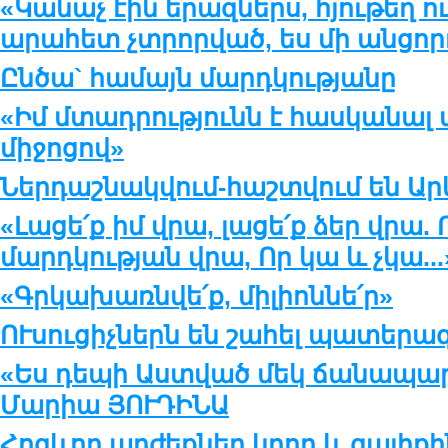
«Կանաչ էին երազներս, հյութեղ ու
արահետ չտրորված, ես մի անցոր
Ընծա` համայն մարդկությանը
«Իմ մտադրությունն է հասկանալ մ
միջոցով»
Ներդաշնակվում-հաշտվում են Ար
«Լացե՛ք իմ վրա, լացե՛ք ձեր վրա
մարդկության վրա, Որ կա և չկա...
«Գրկախառնվե՛ք, միլիոննե՛ր»
ՈՒսուցիչներն են շահել պատերա
«Ես դեպի Աստված մեկ ճանապար
Մարիա ՅՈՒԴԻՆԱ
Հոգևոր արժեքներ կրող և գալիք