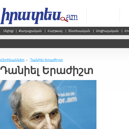
Սկիզբ
|
Քաղաքական
|
Հարթակ
|
Տնտեսական
|
Սոցիալական
|
Հո
Հեղինակներ
Դանիել Երաժիշտ
»
Դանիել Երաժիշտ