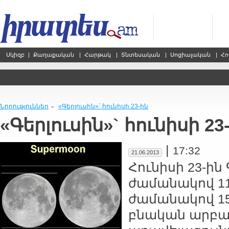
Սկիզբ
|
Քաղաքական
|
Հարթակ
|
Տնտեսական
|
Սոցիալական
|
Հո
Նորություններ
«Գերլուսին»` հունիսի 23-ին
»
«Գերլուսին»` հունիսի 23
|
17:32
21.06.2013
Հունիսի 23-ին
ժամանակով 11
ժամանակով 15
բնական արբան