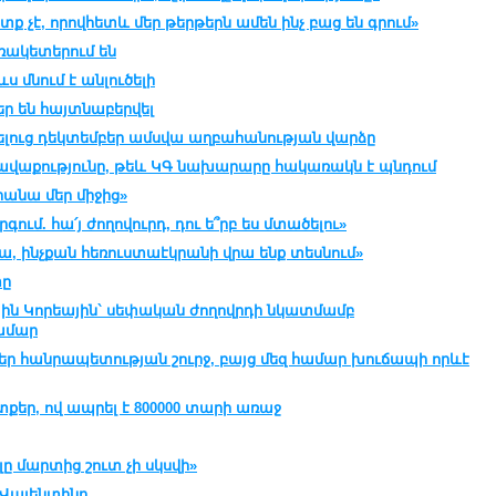
 չէ, որովհետև մեր թերթերն ամեն ինչ բաց են գրում»
ռակետերում են
 մնում է անլուծելի
եր են հայտնաբերվել
ելուց դեկտեմբեր ամսվա աղբահանության վարձը
հավաքությունը, թեև ԿԳ նախարարը հակառակն է պնդում
րանա մեր միջից»
րգում. հա՛յ ժողովուրդ, դու ե՞րբ ես մտածելու»
, ինչքան հեռուստաէկրանի վրա ենք տեսնում»
տը
յին Կորեային` սեփական ժողովրդի նկատմամբ
համար
ր հանրապետության շուրջ, բայց մեզ համար խուճապի որևէ
տքեր, ով ապրել է 800000 տարի առաջ
լը մարտից շուտ չի սկսվի»
. Վալենտինը