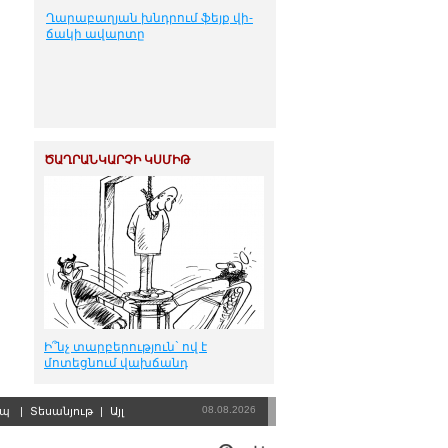
Ղա­րա­բա­ղ­յան խնդ­րում ֆեյք վի­
ճա­կի ա­վար­տը
ԾԱՂՐԱՆԿԱՐՉԻ ԿՍՄԻԹ
Ի՞նչ տարբերություն` ով է
մոտեցնում վախճանդ
08.08.2026
րպ
|
Տեսանյութ
|
Այլ