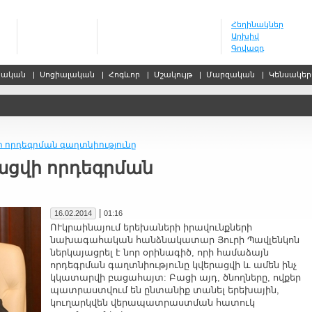
Հեղինակներ
Արխիվ
Գովազդ
սական
|
Սոցիալական
|
Հոգևոր
|
Մշակույթ
|
Մարզական
|
Կենսակե
ի որդեգրման գաղտնիությունը
ացվի որդեգրման
|
16.02.2014
01:16
ՈՒկրաինայում երեխաների իրավունքների
նախագահական հանձնակատար Յուրի Պավլենկոն
ներկայացրել է նոր օրինագիծ, որի համաձայն
որդեգրման գաղտնիությունը կվերացվի և ամեն ինչ
կկատարվի բացահայտ: Բացի այդ, ծնողները, ովքեր
պատրաստվում են ընտանիք տանել երեխային,
կուղարկվեն վերապատրաստման հատուկ