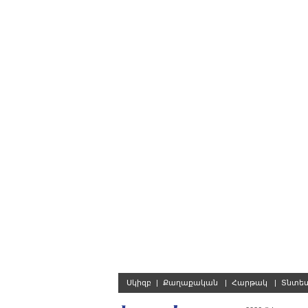
Սկիզբ
|
Քաղաքական
|
Հարթակ
|
Տնտե