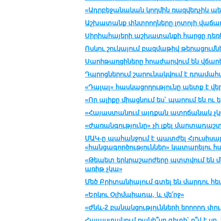
«Ադրբեջանական կողմին ռազվեդչիկ պետք
Աշխատանք փնտրողները լոտոյի վաճա
Սիրիահայերի աշխատանքի հարցը դեռևս
Ոսկու շուկայում բազմաթիվ թերացումն
Սարիթաղցիները հրաժարվում են վճար
Դպրոցներում շարունակվում է դրամա
«Դալալ» հասկացողությունը պետք է վե
«Որ ալիքը միացնում ես` պարում են ու ե
«Հայաստանում այդքան ատրճանակ չկա
«Ժառանգությունը» չի լքել մարտադաշ
ՄԱԿ-ը պահանջում է պատժել Հյուսիսա
«հանցագործություններ» կատարելու 
«Թեպետ երկրաշարժերը պտտվում են մե
առիթ չկա»
Մեծ Բրիտանիայում գտել են մարդու հե
«Երկու Օլիմպիադա, և վե՛րջ»
«Ժնև-2 բանակցությունների երրորդ փու
Հայաստանում քանի՞սը գիտի` ո՞վ է սբ