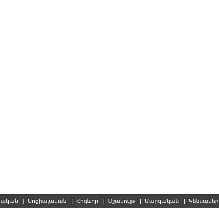
սական
|
Սոցիալական
|
Հոգևոր
|
Մշակույթ
|
Մարզական
|
Կենսակե