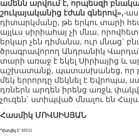
ամենն արվում է, որպեսզի բնա
շուկայականից էժան գներով»,
-աս
դիտարկմանը, թե երկու տարի հ
այլևս սիրիահայ չի մնա, որովհե
երկար չեն դիմանա, ուր մնաց` բ
ծրագրավորող Անդրանիկ Վարդանյ
տարի առաջ է եկել Սիրիայից և ա
աշխատանք, պատասխանեց, որ թ
մեկ երրորդը մեկնել է Եվրոպա, 
դռներն արդեն իրենց առջև փակվա
չուզեն` ստիպված մնալու են Հայ
Հասմիկ ՄՈՎՍԻՍՅԱՆ
Դիտվել է՝
48531