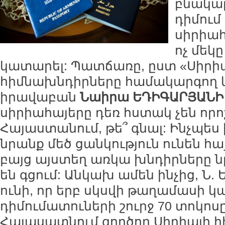
բնակար
դիմում 
սիրիահ
ոչ մեկը
կատարել: Պատճառը, ըստ «Սիրի
հիմնախնդիրները համակարգող կ
իրավաբան
Նաիրա ԵԴԻԳԱՐՅԱՆԻ
սիրիահայերը դեռ հստակ չեն որոշ
Հայաստանում, թե՞ գնալ: Ինչպես
նրանք մեծ ցանկություն ունեն հա
բայց այստեղ առկա խնդիրները ն
են գցում: Անկախ ամեն ինչից, Ն. 
ունի, որ երբ սկսվի թաղամասի կա
դիմումատուների շուրջ 70 տոկոսը
Հայասատնում գործող Սիրիայի 