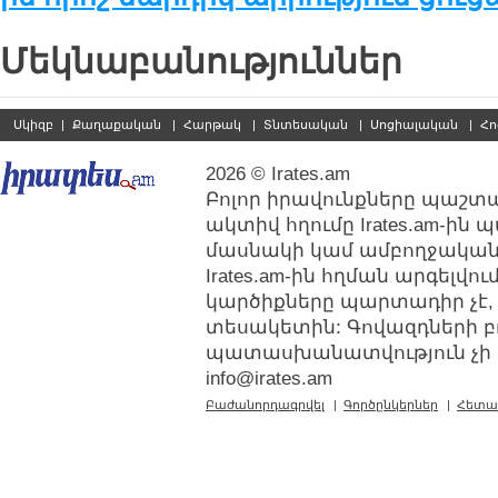
Մեկնաբանություններ
Սկիզբ
|
Քաղաքական
|
Հարթակ
|
Տնտեսական
|
Սոցիալական
|
Հո
2026 © Irates.am
Բոլոր իրավունքները պաշտպ
ակտիվ հղումը Irates.am-ին
մասնակի կամ ամբողջական
Irates.am-ին հղման արգելվ
կարծիքները պարտադիր չէ,
տեսակետին: Գովազդների բ
պատասխանատվություն չի կր
info@irates.am
Բաժանորդագրվել
|
Գործընկերներ
|
Հետա