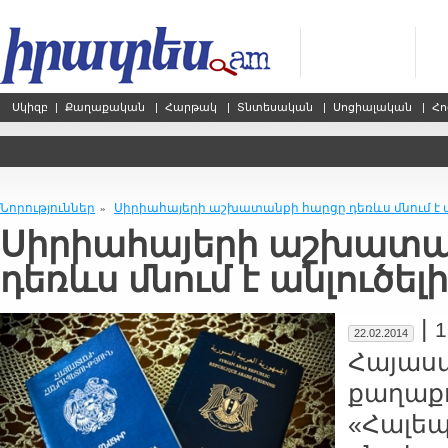
Սկիզբ
|
Քաղաքական
|
Հարթակ
|
Տնտեսական
|
Սոցիալական
|
Հո
Նորություններ
Սիրիահայերի աշխատանքի հարցը դեռևս մնում է ա
»
Սիրիահայերի աշխատա
դեռևս մնում է անլուծելի
|
1
22.02.2014
Հայաս
քաղաքո
«Հալե