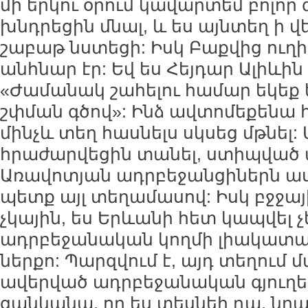
մի երկու օրում կավարտեմ բոլոր 
խնդրեցին մնալ, և ես այնտեղ ի վ
շաբաթ նստեցի: Իսկ Բաքվից ուղի
անհնար էր: Եվ ես Հեյդար Ալիևի
«Ժամանակ շահելու համար եկեք 
շփման գծով»: Ինձ ավտոմեքենա
մինչև տեղ հասնելս սկսեց մթնել
հրաժարվեցին տանել, ստիպված ա
Առավոտյան ադրբեջանցիներն ասա
պետք այլ տեղամասով: Իսկ բջջա
չկային, ես Երևանի հետ կապվել չ
ադրբեջանական կողմի լիակատա
ներքո: Պարզվում է, այդ տեղում 
ավերված ադրբեջանական գյուղեր
ցանկանա, որ ես տեսնեի դա, նր