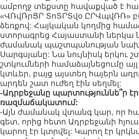
ամբողջ տեքստը հավաքված է հա
«ՎՌվՌրՑՐ ՏոՏՐՏվօ ԸՐՎպվՌՌ» բ
ձեռքով: Հայկական կողմից համ
ստորագրեց Հայաստանի ներկա 
ժամանակ պաշտպանության նախ
Սարգսյանը: Նա նույնիսկ երկու շ
շտկումների համաձայնեցումը այ
կտևեր, բայց այստեղ հայերն ադ
արդեն շատ ուժեղ էին սեղմել:
-Ադրբեջանը պարտություննե՞ր էր
ռազմաճակատում:
-Այն ժամանակ վտանգ կար, որ հա
գետ, որից հետո Ադրբեջանի հյու
կարող էր կտրվել: Կարող էր կրկն