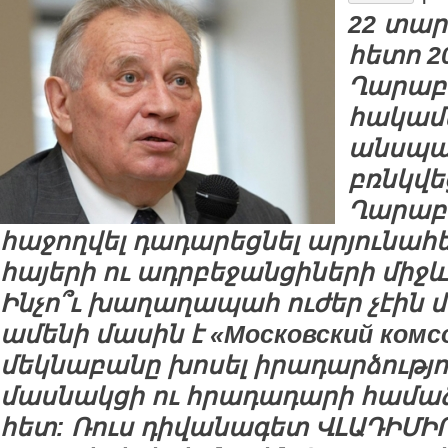
22 տար
հետո 2
Ղարաբ
հակամ
անսպաս
բռնկվե
Ղարաբա
հաջողվել դադարեցնել արյունա
հայերի ու ադրբեջանցիների միջև
Ինչո՞ւ խաղաղապահ ուժեր չէին 
ամենի մասին է «Московский комс
մեկնաբանը խոսել իրադարձությ
մասնակցի ու հրադադարի համա
հետ: Ռուս դիվանագետ ՎԼԱԴԻՄԻՐ