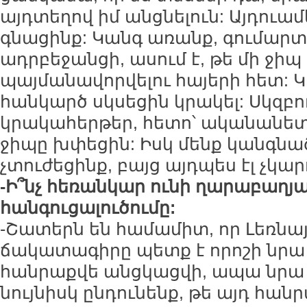
այդտեղով իմ անցնելուն: Այդուամ
գնացինք: Կանգ առանք, գումա
ադրբեջանցի, ասում է, թե մի ջիպ
պայմանավորվելու հայերի հետ: 
հանկարծ սկսեցին կրակել: Սկզբ
կրակահերթեր, հետո՝ ականանետն
ջիպը խփեցին: Իսկ մենք կանգնած
չտուժեցինք, բայց այդպես էլ չկա
-Ի՞նչ հեռանկար ունի ղարաբաղ
հանգուցալուծումը:
-Շատերն են համամիտ, որ Լեռն
ճակատագիրը պետք է որոշի նրա 
հանրաքվե անցկացվի, ապա նրա ե
նույնիսկ ընդունենք, թե այդ հա