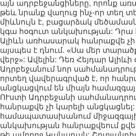
այն ադրբեջանցիները, որոնք առա
թեև նրանք վաղուց ինչ-որ տեղ տ
միևնույն է, բացարձակ մեծամասն
կգա հօգուտ անկախության: Դրա հ
Ալիևն առհասարակ հանրաքվե չի 
այսպես է դնում. «Սա մեր տարածք
վերջ»: Ավելին: Դեռ Հեյդար Ալիևի
Ադրբեջանում նոր սահմանադրությ
որտեղ վավերագրված է, որ հանր
անցկացվում են միայն համազգայ
ՈՒստի Ադրբեջանի սահմանադրո
հանրաքվե չի կարելի անցկացնել: 
համապատասխանում միջազգային
անկախության հանրաքվեում քվեար
թե ամբողջ Կանադան: Շոտլանդի