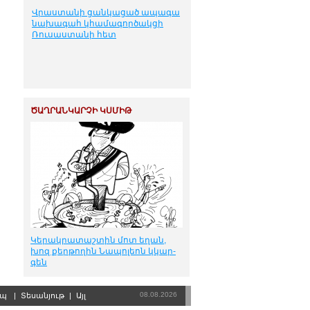
Վրաստանի ցանկացած ապագա
նախագահ կհամագործակցի
Ռուսաստանի հետ
ԾԱՂՐԱՆԿԱՐՉԻ ԿՍՄԻԹ
Կե­րակ­րա­տաշ­տին մոտ ե­ղան,
խոզ քեր­թո­ղին Նա­պո­լեոն կկար­
գեն
08.08.2026
րպ
|
Տեսանյութ
|
Այլ