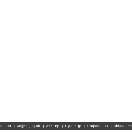
սական
|
Սոցիալական
|
Հոգևոր
|
Մշակույթ
|
Մարզական
|
Կենսակե