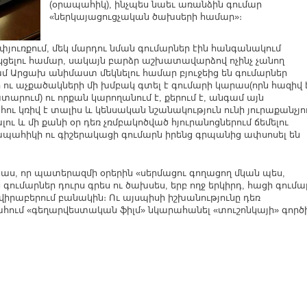
(օրապահիկ), ինչպես նաեւ առանձին գումար
«ներկայացուցչական ծախսերի համար»։
փյուռքում, մեկ մարդու նման գումարներ էին հանգանակում
կցելու համար, սակայն բարձր աշխատավարձով ոչինչ չանող
րցախ անիմաստ մեկնելու համար բյուջեից են գումարներ
րի ու աչքածակների մի խմբակ գտել է գումարի կարաս(որն հազիվ 
րում) ու որքան կարողանում է, քերում է, անգամ այն
հու կռիվ է տալիս և կենսական նշանակություն ունի յուրաքանչյո
ու և մի քանի օր դեռ չռմբակոծված հյուրանոցներում ճեմելու
հիկի ու գիշերակացի գումարն իրենց գրպանից ափսոսել են
աս, որ պատերազմի օրերին «սերմացու գողացող մկան պես,
 գումարներ դուրս գրես ու ծախսես, երբ ողջ երկիրդ, հացի գումա
վիրաբերում բանակին։ Ու այսպիսի իշխանությունը դեռ
հում «գեղարվեստական ֆիլմ» նկարահանել «տուշոնկայի» գործ