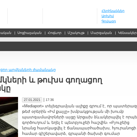
Հեղինակներ
Արխիվ
Գովազդ
սական
|
Սոցիալական
|
Հոգևոր
|
Մշակույթ
|
Մարզական
|
Կենսակե
ղացող աղվեսների ժամանակը
մկների և թուխս գողացող
ակը
|
27.01.2021
17:36
«Mediaport» տելեգրամյան ալիքը գրում է, որ պատերազ
թեժ օրերին «Իմ քայլը» խմբակցության մի խումբ
պատգամավորների այցը Արցախ ձևակերպվել է որպե
գործուղում և եղել է պետբյուջեի հաշվին։ «Բյուջեից
նրանց հատկացվել է ճանապարհածախս, հյուրանոցի
համար գիշերավարձ, գրպանի ծախսի գումար