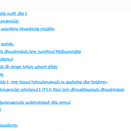
ն ուժի մեջ է
ությունը
ապրելու իրավունք չունեն»
 գտնել
 միավորման նոր շարժում հիմնադրվեց
խենում
 մի փոքր Նիկոլ պիտի լինել
ոչ
ն է, որը եկավ իշխանության ու քանդեց մեր երկիրը»
ւթյունը տեսնում է ՌԴ-ի հետ նոր միութենական միավորման
վառությունն ամփոփված մեկ օրում
մ
րձագետը»