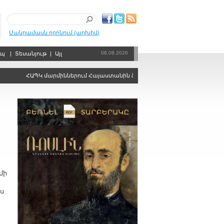
Մանրամասն որոնում (արխիվ)
08.08.2026
րպ
|
Տեսանյութ
|
Այլ
ՀԱՊԿ մարմիններում Հայաստանին ձայնի իրավունքից զրկելու որոշում
մի
ս