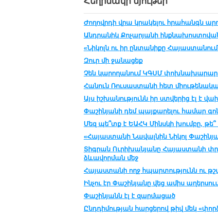
Հեղինակի նյութեր
Ժողովրդի վրա կրակելու հրահանգն արդե
Անդրանիկ Քոչարյանի ինքնախոստովան
«Նիկոլն ու իր ընտանիքը Հայաստանում 
Զուր մի ջանացեք
Չեն կարողանում ԿԳՍՄ փոխնախարար
Հանուն Ռուսաստանի հետ միութենական
Այս իշխանությունն իր ստվերից էլ է վա
Փաշինյանի դեմ պայքարելու համար գոնե
Մեզ պե՞տք է ԵԱՀԿ Մինսկի խումբը, թե՞ 
«Հայաստանի Նավալնին Նիկոլ Փաշինյան
Տիգրան Ուրիխանյանը Հայաստանի փրկո
ձևավորման մեջ
Հայաստանի ողջ հպարտությունն ու թշ
Ինչու էր Փաշինյանը վեց ամիս աղերսու
Փաշինյանն էլ է զարմացած
Ընդդիմության հարցերով թիվ մեկ «փո