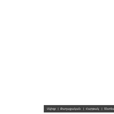
Սկիզբ
|
Քաղաքական
|
Հարթակ
|
Տնտե