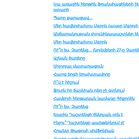
Սա առաջին հերթին ֆրանսիացիների ի
օտարի
Պարը քարացավ...
Մեր հավերժախոս Մգրոն (այսօր Մգրոյի 
Անճարակության փյունիկապաշտներ ե
Մեր հավերժախոս Մգրոն
ՈՒ՞ր ես, Չարենց... (նոյեմբերի 27-ը Չար
Աշնան ծառերը
Մոլորյալ մատաղացուն
Հայոց երգի երախտավորը
Ո՞վ է հիշում
Ջուրն իր ճամփան դեռ չի գտնում
Համբոյի հերթական նամակը Գիքորին
ՈՒ՞ր ես, Չարենց
Խաչիկ Դաշտենցի ծննդյան օրն է
Ինչու՞ Դաշտենցը պանթեոնում չէ
Հրանտ Թաթոսի սիմֆոնիան
Հայոց արժանապատվության ասպետն