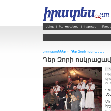
Սկիզբ
|
Քաղաքական
|
Հարթակ
|
Տնտե
Նորություններ
Դեր Զորի ոսկրացավը
»
Դեր Զորի ոսկրացավ
07.
Սի
վր
ու
Ղե
մե
Մի
հի
առ