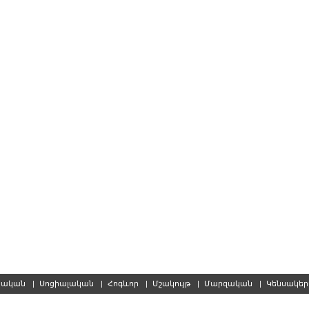
սական
|
Սոցիալական
|
Հոգևոր
|
Մշակույթ
|
Մարզական
|
Կենսակե