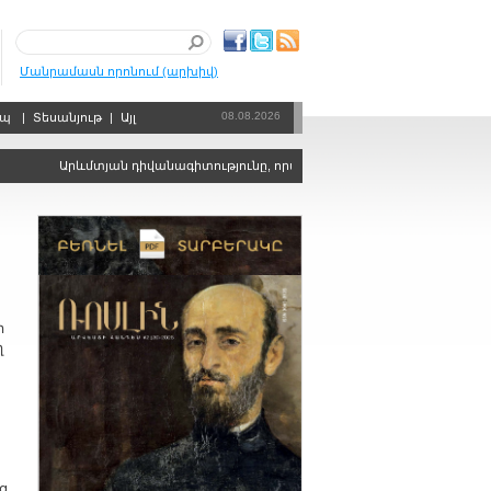
Մանրամասն որոնում (արխիվ)
08.08.2026
րպ
|
Տեսանյութ
|
Այլ
Արևմտյան դիվանագիտությունը, որպես քաղաքական ճգնաժամերի կար
ի
ղ
ց