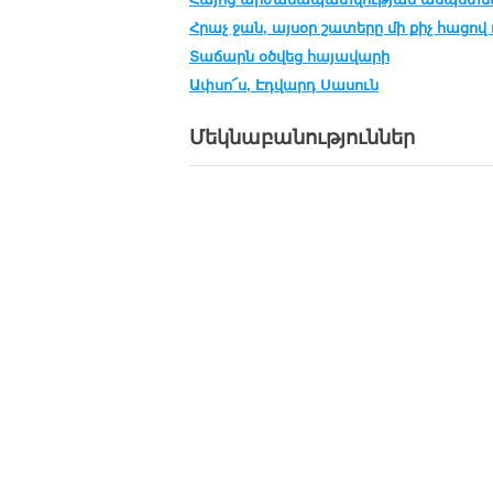
Հրաչ ջան, այսօր շատերը մի քիչ հացով 
Տաճարն օծվեց հայավարի
Ափսո՜ս, Էդվարդ Սասուն
Մեկնաբանություններ