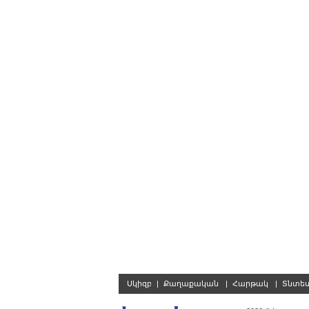
Սկիզբ
|
Քաղաքական
|
Հարթակ
|
Տնտե