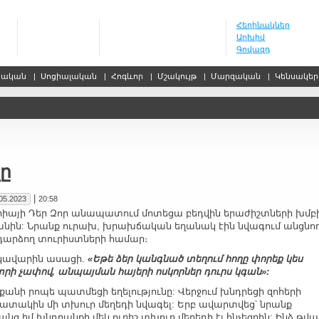
Հեղինակներ
Արխիվ
Գովազդ
սական
|
Սոցիալական
|
Հոգևոր
|
Մշակույթ
|
Մարզական
|
Կենսակե
ը
|
05.2023
20:58
րիայի Դեր Զոր անապատում մոտեցա բեդվին երաժիշտների խմբ
անին: Նրանք ուրախ, խրախճական եղանակ էին նվագում անցնո
 դարձող տուրիստների համար։
կավարին ասացի.
«Եթե ձեր կանգնած տեղում հողը փորեք կես
տրի չափով, անպայման հայերի ոսկորներ դուրս կգան»:
 քանի րոպե պատմեցի եղելությունը: Վերջում խնդրեցի զոհերի
շատակին մի տխուր մեղեդի նվագել: Երբ ավարտվեց՝ նրանք
անց իմ խնդրանքի մեկ ուրիշ տխուր մեղեդի էլ հնչեցրին: Ինձ թվա