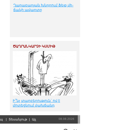
Ղա­րա­բա­ղ­յան խնդ­րում ֆեյք վի­
ճա­կի ա­վար­տը
ԾԱՂՐԱՆԿԱՐՉԻ ԿՍՄԻԹ
Ի՞նչ տարբերություն` ով է
մոտեցնում վախճանդ
08.08.2026
րպ
|
Տեսանյութ
|
Այլ