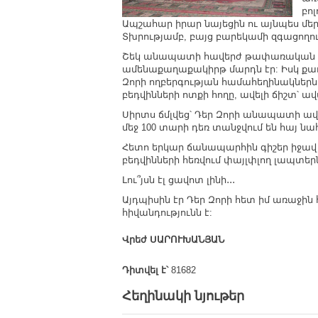
բո
Ապշահար իրար նայեցին ու այնպես մեր
Տխրությամբ, բայց բարեկամի զգացողո
Շեկ անապատի հավերժ թափառական թխ
ամենաքաղաքակիրթ մարդն էր: Իսկ քա
Զորի ողբերգության համահեղինակներն է
բեդվինների ոտքի հողը, ավելի ճիշտ՝ ա
Սիրտս ճմլվեց՝ Դեր Զորի անապատի ա
մեջ 100 տարի դեռ տանջվում են հայ նա
Հետո երկար ճանապարհին գիշեր իջավ 
բեդվինների հեռվում փայլփլող լապտերն
Լու՞յսն էլ ցավոտ լինի․․․
Այդպիսին էր Դեր Զորի հետ իմ առաջին
հիվանդությունն է:
Վրեժ ՍԱՐՈՒԽԱՆՅԱՆ
Դիտվել է՝
81682
Հեղինակի նյութեր