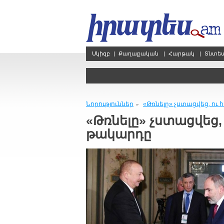
Սկիզբ
|
Քաղաքական
|
Հարթակ
|
Տնտե
Նորություններ
«Թռնելը» չստացվեց, ո
»
«Թռնելը» չստացվեց
թակարդը