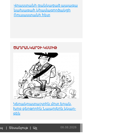
Վրաստանի ցանկացած ապագա
նախագահ կհամագործակցի
Ռուսաստանի հետ
ԾԱՂՐԱՆԿԱՐՉԻ ԿՍՄԻԹ
Կե­րակ­րա­տաշ­տին մոտ ե­ղան,
խոզ քեր­թո­ղին Նա­պո­լեոն կկար­
գեն
06.08.2026
րպ
|
Տեսանյութ
|
Այլ