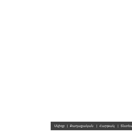
Սկիզբ
|
Քաղաքական
|
Հարթակ
|
Տնտե