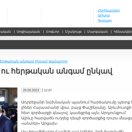
Հեղինակներ
Արխիվ
Գովազդ
սական
|
Սոցիալական
|
Հոգևոր
|
Մշակույթ
|
Մարզական
|
Կենսակե
ւ հերթական անգամ ընկավ թակարդը
, ու հերթական անգամ ընկավ
|
20.09.2023
12:07
Ադրբեջանի նախնական պլանում հարձակումը պետք 
լիներ Հայաստանի վրա, բայց Փաշինյանը, Արևմուտքի
հետ գործարքի գնալով, կասեցրեց այն։ Արդյունքում՝
Ալիևը հարվածն ուղղեց դեպի գործարքից դուրս մնաց
«անտեր» Արցախ։
Այս իրավիճակում ավելի լավ կլիներ, եթե հարվածն