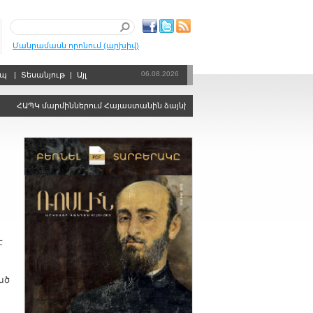
Մանրամասն որոնում (արխիվ)
06.08.2026
րպ
|
Տեսանյութ
|
Այլ
ՀԱՊԿ մարմիններում Հայաստանին ձայնի իրավունքից զրկելու որոշում կայ
է
ած