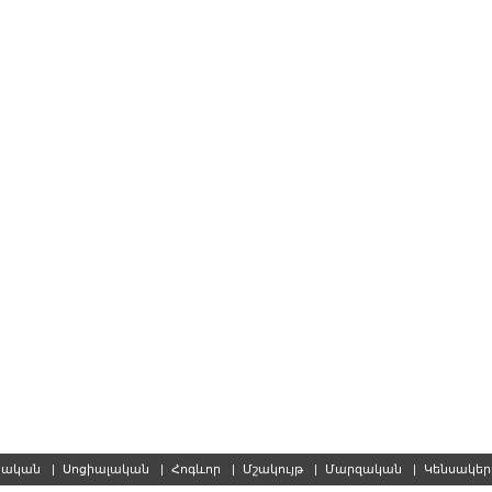
սական
|
Սոցիալական
|
Հոգևոր
|
Մշակույթ
|
Մարզական
|
Կենսակե