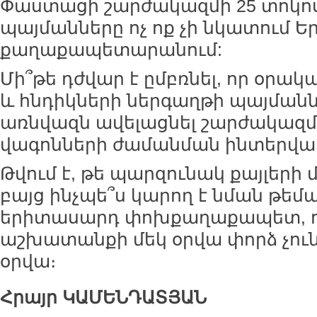
Փաստացի շարժակազմի 25 տոկո
պայմանները ոչ ոք չի նկատում 
քաղաքապետարանում:
Մի՞թե դժվար է ըմբռնել, որ օրակ
և հնդիկների ներգաղթի պայմանն
առնվազն ավելացնել շարժակազմը
վագոնների ժամանման ինտերվալ
Թվում է, թե պարզունակ քայլերի 
բայց ինչպե՞ս կարող է նման թեմ
երիտասարդ փոխքաղաքապետ, ո
աշխատանքի մեկ օրվա փորձ չունի
օրվա։
Հրայր ԿԱՄԵՆԴԱՏՅԱՆ