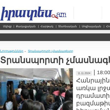
Սկիզբ
|
Քաղաքական
|
Հարթակ
|
Տնտեսական
|
Սոցիալական
|
Հո
Նորություններ
Տրանսպորտի չմասնագետը
»
Տրանսպորտի չմասնագ
|
18:0
11.11.2024
Հանրայի
առկա լրջա
դրամատի
բազմաթի