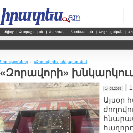
Սկիզբ
|
Քաղաքական
|
Հարթակ
|
Տնտեսական
|
Սոցիալական
|
Հո
Նորություններ
«Զորավորի» խնկարկումով
»
«Զորավորի» խնկարկու
|
1
14.05.2025
Այսօր
ժողովո
հնարավ
հաղորդ