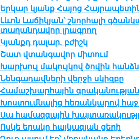
Երկար կյանք Հայոց Հայրապետի
Լևոն Լաճիկյան՝ շնորհալի գծանկա
տաղանդավոր լրագրող
Կյանքդ դալար, բժիշկ
Շատ վտանգավոր միտում
Խարխուլ մակույկով ծովին հանձ
Նենգադավների վերջի սկիզբը
Համաշխարհային գրականությա
Խոստումնալից հեռանկարով հա
Սա համազգային խայտառակությո
Ոսկե երակը հայկազյան ցեղի