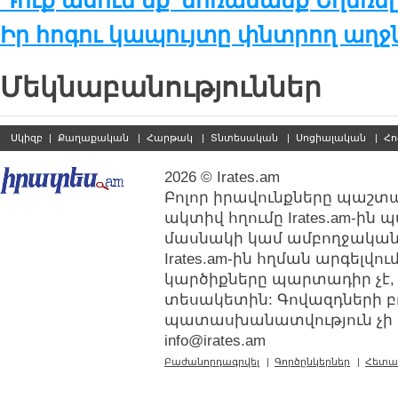
Դուք ասում եք՝ մոռանանք Եղեռն
Իր հոգու կապույտը փնտրող աղջ
Մեկնաբանություններ
Սկիզբ
|
Քաղաքական
|
Հարթակ
|
Տնտեսական
|
Սոցիալական
|
Հո
2026 © Irates.am
Բոլոր իրավունքները պաշտպ
ակտիվ հղումը Irates.am-ին
մասնակի կամ ամբողջական
Irates.am-ին հղման արգելվ
կարծիքները պարտադիր չէ,
տեսակետին: Գովազդների բ
պատասխանատվություն չի կր
info@irates.am
Բաժանորդագրվել
|
Գործընկերներ
|
Հետա