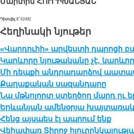
Մարտին
ՀՈՒՐԻԽԱՆՅԱՆ
Դիտվել է՝
62492
Հեղինակի նյութեր
«Վարդուհի» արվեստի դպրոցի բ
Կարևորը նյութականը չէ, կարևո
Մի դեպքի անդրադարձով պատա
Քաղաքական սազանդարը
Նա մթնոլորտ ստեղծող մարդ ու ե
Երևանյան ամենօրյա խայտառակո
Հենց այսպես էլ ապրում ենք
Վեհափառ Տիրոջ հյուրընկալությ