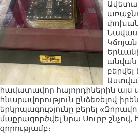
Ավետար
առաջն
փոխանո
Նավաս
Կճոյան
Երևան
անվան
բերվել
Աստված
հավատավոր հայորդիներին այս 
հնարավորություն ընձեռելով իրե
երկրպագությունը բերել «Զորավ
մաքրագործվել նրա Սուրբ շնչով,
զորությամբ։