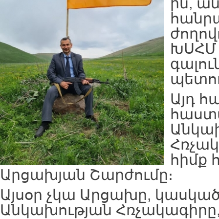
ին, ա
հանրա
ժողով
ԽՍՀՄ 
գալու
պետու
Այդ հ
հաստ
Անկա
Հռչակ
հիմք
Արցախյան Շարժումը։
Այսօր չկա Արցախը, կասկած
Անկախության Հռչակագիրը, 