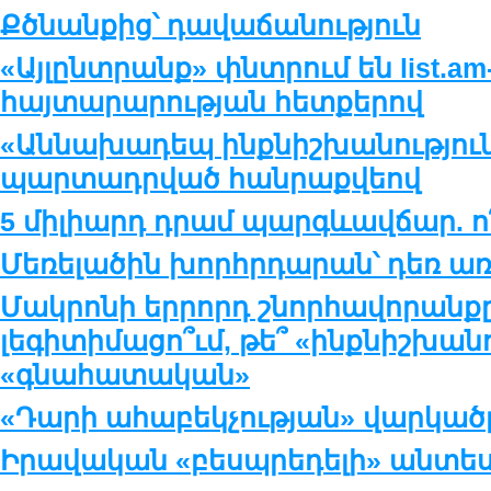
Քծնանքից՝ դավաճանություն
«Այլընտրանք» փնտրում են list.am
հայտարարության հետքերով
«Աննախադեպ ինքնիշխանություն»
պարտադրված հանրաքվեով
5 միլիարդ դրամ պարգևավճար. ո՞
Մեռելածին խորհրդարան՝ դեռ ա
Մակրոնի երրորդ շնորհավորանքը
լեգիտիմացո՞ւմ, թե՞ «ինքնիշխան
«գնահատական»
«Դարի ահաբեկչության» վարկածը
Իրավական «բեսպրեդելի» անտես