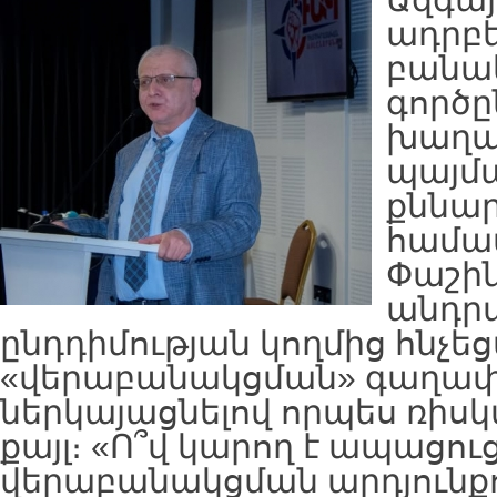
ադրբ
բանա
գործը
խաղա
պայմա
քննար
համատ
Փաշի
անդրա
ընդդիմության կողմից հնչեց
«վերաբանակցման» գաղափ
ներկայացնելով որպես ռիսկ
քայլ։ «Ո՞վ կարող է ապացուց
վերաբանակցման արդյունք