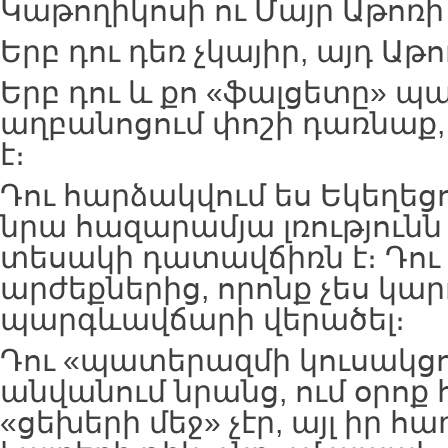
Կաթողիկոսի ու Մայր Աթոռի
Երբ դու դեռ չկայիր, այդ Աթ
Երբ դու և քո «ֆալցետը» պ
աղբանոցում փոշի դառնաք, ա
է։
Դու հարձակվում ես Եկեղեց
նրա հազարամյա լռությունն
տեսակի դատավճիռն է։ Դու 
արժեքներից, որոնք չես կար
պարգևավճարի վերածել։
Դու «պատերազմի կուսակցու
անվանում նրանց, ում օրոք
«ցեխերի մեջ» չէր, այլ իր 