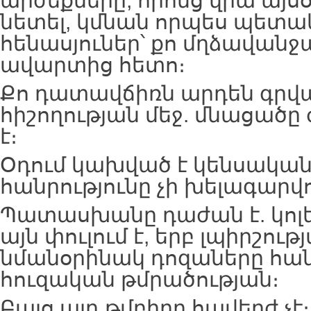
արժեքները, որոնց վրա այսօ
նետել, կմնան որպես պետա
հենասյուներ՝ քո մղձավանջ
ավարտից հետո։
Քո դատավճիռն արդեն գրվա
հիշողության մեջ. մնացած
է։
Օդում կախված է կենսական 
հանրությունը չի խելագարվո
Պատասխանը դաժան է. կոլ
այն փուլում է, երբ լպիրշութ
նմանօրինակ դոզաները հան
հուզական թմրածության։
Բայց այդ թմբիրը հավերժ չէ։