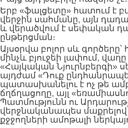
Երբ «ֆալցետը» հատում է 
վերջին սահմանը, այն դադարո
և վերածվում է սեփական 
ընթերցման։
Այսօրվա բոլոր սև գործերը՝
մինչև բյուջեի լափում, վաղը 
«Հայկական Նյուրնբերգի» ս
այդժամ «Դուք ընդհանրապես
պատասխանելու է ոչ թե ամ
ճղճղացողը, այլ «եռամիասնո
Պատմությունն ու Արդարությ
վերջնականապես մաքրելով 
քջջողների ամոթալի ներկայո