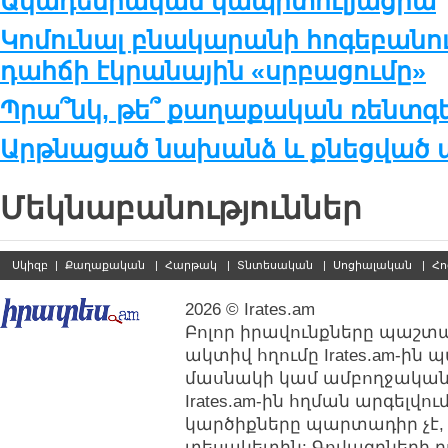
Ակադեմիական կապիտուլյացիա
Կոմունալ բնակարանի հոգեբանու
դահճի էկրանային «սրբացումը»
Պրա՞նկ, թե՞ քաղաքական ռենտգ
Արթնացած նախանձ և քնեցված ա
Մեկնաբանություններ
Սկիզբ
|
Քաղաքական
|
Հարթակ
|
Տնտեսական
|
Սոցիալական
|
Հո
2026 © Irates.am
Բոլոր իրավունքները պաշտպ
ակտիվ հղումը Irates.am-ին
մասնակի կամ ամբողջական
Irates.am-ին հղման արգելվ
կարծիքները պարտադիր չէ,
տեսակետին: Գովազդների բ