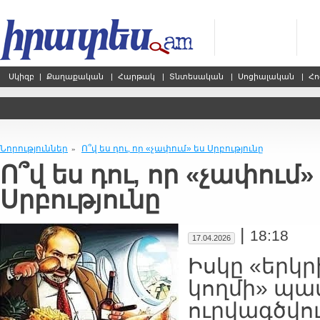
Սկիզբ
|
Քաղաքական
|
Հարթակ
|
Տնտեսական
|
Սոցիալական
|
Հո
Նորություններ
Ո՞վ ես դու, որ «չափում» ես Սրբությունը
»
Ո՞վ ես դու, որ «չափում»
Սրբությունը
|
18:18
17.04.2026
Իսկը «երկ
կողմի» պա
ուրվագծվու