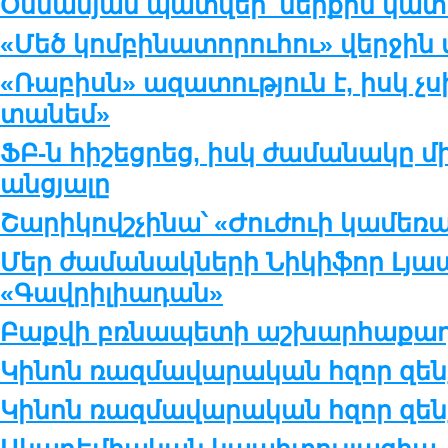
Օսմանյան պատվեր՝ ներքին կա
«Մեծ կոմբինատորուհու» վերջին 
«Ռաբիսն» ազատություն է, իսկ չսի
տանեմ»
ՖԲ-ն հիշեցրեց, իսկ ժամանակը մի
անցյալը
Շարիկովշչինա՝ «Ժուժուի կամեռ
Մեր ժամանակների Նիկիֆոր Լյապ
«Գավրիլիադան»
Բաքվի բռնապետի աշխարհաքաղ
Կինոն ռազմավարական հզոր զենք
Կինոն ռազմավարական հզոր զենք