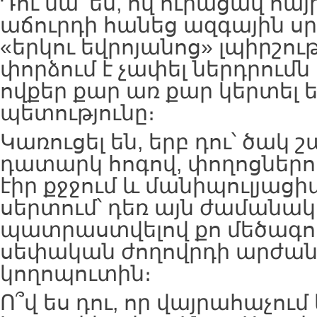
Դու նա՛ ես, ով ուրացավ հայ
աճուրդի հանեց ազգային սրբ
«երկու եվրոյանոց» լպիրշու
փորձում է չափել ներդրումն
ովքեր քար առ քար կերտել ե
պետությունը։
Կառուցել են, երբ դու՝ ծակ 
դատարկ հոգով, փողոցներո
էիր քջջում և մանիպուլյաց
սերտում՝ դեռ այն ժամանա
պատրաստվելով քո մեծագույ
սեփական ժողովրդի արժա
կողոպուտին։
Ո՞վ ես դու, որ վայրահաչում