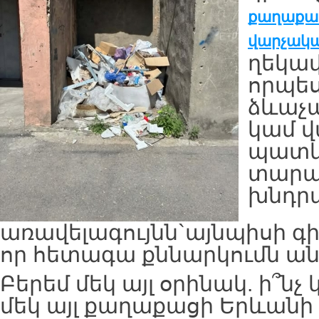
քաղաք
վարչակ
ղեկավ
որպես
ձևաչ
կամ վ
պատկ
տարած
խնդրա
առավելագույնն`այնպիսի գ
որ հետագա քննարկումն ան
Բերեմ մեկ այլ օրինակ. ի՞նչ 
մեկ այլ քաղաքացի Երևան