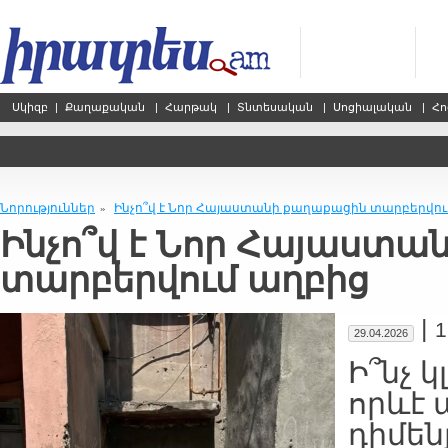
Սկիզբ
|
Քաղաքական
|
Հարթակ
|
Տնտեսական
|
Սոցիալական
|
Հո
Նորություններ
Ինչո՞վ է Նոր Հայաստանի քաղաքացին տարբերվու
»
Ինչո՞վ է Նոր Հայաստ
տարբերվում աղբից
|
1
29.04.2026
Ի՞նչ կ
որևէ 
դիմե