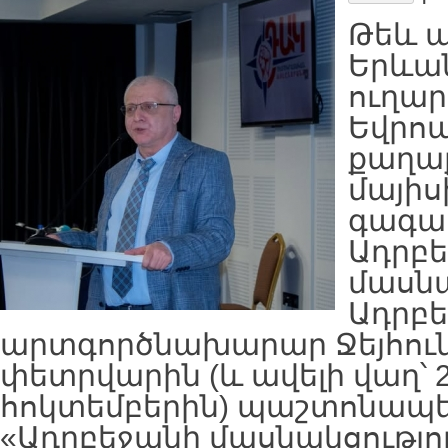
Թեև 
Երևան
ուղար
Եվրո
քաղա
մայիս
գագա
Ադրբե
մասնա
Ադրբ
արտգործնախարար Ջեյհուն
փետրվարին (և ավելի վաղ՝ 2
հոկտեմբերին) պաշտոնապես
«Ադրբեջանի մասնակցությո