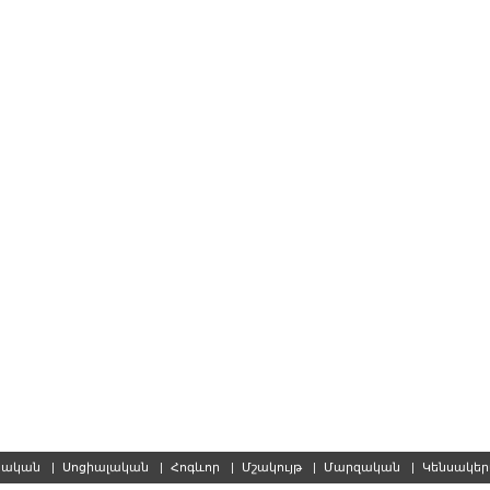
սական
|
Սոցիալական
|
Հոգևոր
|
Մշակույթ
|
Մարզական
|
Կենսակե