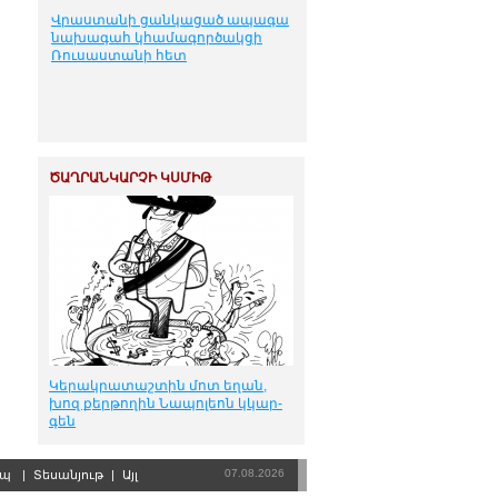
Վրաստանի ցանկացած ապագա
նախագահ կհամագործակցի
Ռուսաստանի հետ
ԾԱՂՐԱՆԿԱՐՉԻ ԿՍՄԻԹ
Կե­րակ­րա­տաշ­տին մոտ ե­ղան,
խոզ քեր­թո­ղին Նա­պո­լեոն կկար­
գեն
07.08.2026
րպ
|
Տեսանյութ
|
Այլ