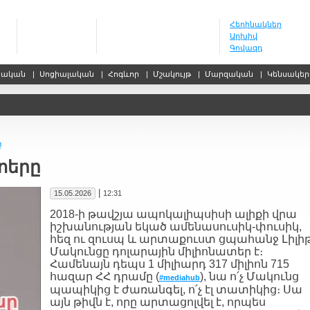
Հեղինակներ
Արխիվ
Գովազդ
սական
|
Սոցիալական
|
Հոգևոր
|
Մշակույթ
|
Մարզական
|
Կենսակե
ը
տերը
|
15.05.2026
12:31
2018-ի թավշյա ապոկալիպսիսի ալիքի վրա
իշխանության եկած ամենասուսիկ-փուսիկ,
հեզ ու զուսպ և արտաքուստ ցպահանջ Լիլի
Մակունցը դոլարային միլիոնատեր է։
Համենայն դեպս 1 միլիարդ 317 միլիոն 715
հազար ՀՀ դրամը (
), նա ո՛չ Մակունց
#mediahub
պապիկից է ժառանգել, ո՛չ էլ տատիկից։ Սա
այն թիվն է, որը արտացոլվել է, որպես