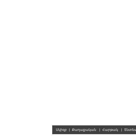
Սկիզբ
|
Քաղաքական
|
Հարթակ
|
Տնտե