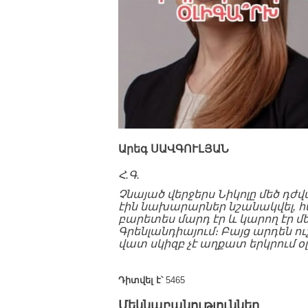
Արեգ
ՍԱՎԳՈՒԼՅԱՆ
Հ.Գ.
Չնայած վերջերս Նիկոլը մեծ դժ
էին նախարարներ նշանակվել, հե
բարետես մարդ էր և կարող էր մ
Գրենլանդիայում։ Բայց արդեն ուշ
վատ սկիզբ չէ աղքատ երկրում օ
Դիտվել է՝
5465
Մեկնաբանություններ