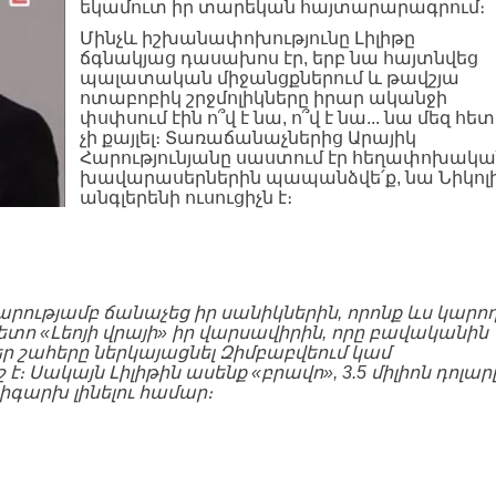
եկամուտ իր տարեկան հայտարարագրում։
Մինչև իշխանափոխությունը Լիլիթը
ճգնակյաց դասախոս էր, երբ նա հայտնվեց
պալատական միջանցքներում և թավշյա
ոտաբոբիկ շրջմոլիկները իրար ականջի
փսփսում էին ո՞վ է նա, ո՞վ է նա... նա մեզ հետ
չի քայլել։ Տառաճանաչներից Արայիկ
Հարությունյանը սաստում էր հեղափոխակա
խավարասերներին պապանձվե՛ք, նա Նիկոլ
անգլերենի ուսուցիչն է։
վարությամբ ճանաչեց իր սանիկներին, որոնք ևս կարո
տո «Լեոյի վրայի» իր վարսավիրին, որը բավականին
եր շահերը ներկայացնել Զիմբաբվեում կամ
 է։ Սակայն Լիլիթին ասենք «բրավո», 3.5 միլիոն դոլար
լիգարխ լինելու համար։