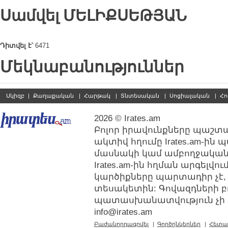
Սամվել
ՄԵԼԻՔՍԵԹՅԱՆ
Դիտվել է՝
6471
Մեկնաբանություններ
Սկիզբ
|
Քաղաքական
|
Հարթակ
|
Տնտեսական
|
Սոցիալական
|
Հո
2026 © Irates.am
Բոլոր իրավունքները պաշտպ
ակտիվ հղումը Irates.am-ին
մասնակի կամ ամբողջական
Irates.am-ին հղման արգելվ
կարծիքները պարտադիր չէ,
տեսակետին: Գովազդների բ
պատասխանատվություն չի կր
info@irates.am
Բաժանորդագրվել
|
Գործընկերներ
|
Հետա