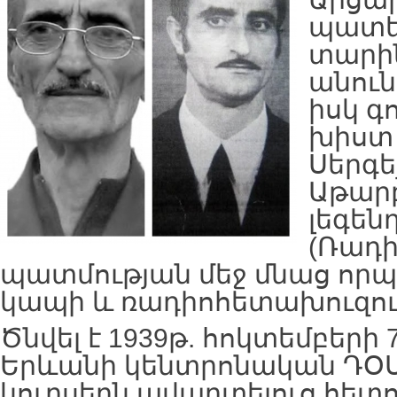
պատե
տարի
անուն
իսկ գ
խիստ 
Սերգե
Աթարբ
լեգեն
(Ռադի
պատմության մեջ մնաց ո
կապի և ռադիոհետախուզու
Ծնվել է 1939թ. հոկտեմբերի 
Երևանի կենտրոնական ԴՕ
կուրսերն ավարտելուց հետ