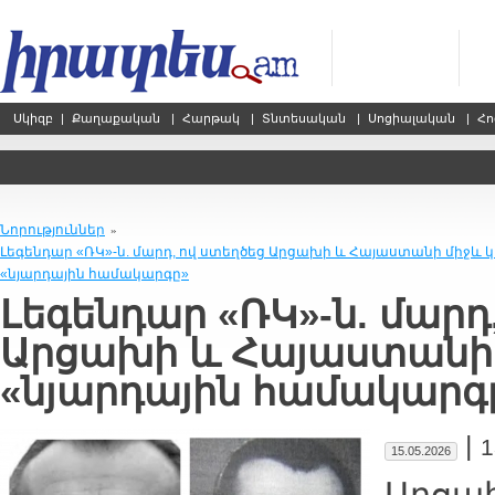
Սկիզբ
|
Քաղաքական
|
Հարթակ
|
Տնտեսական
|
Սոցիալական
|
Հո
Նորություններ
»
Լեգենդար «ՌԿ»-ն. մարդ, ով ստեղծեց Արցախի և Հայաստանի միջև
«նյարդային համակարգը»
Լեգենդար «ՌԿ»-ն. մարդ
Արցախի և Հայաստանի
«նյարդային համակարգ
|
1
15.05.2026
Արցա