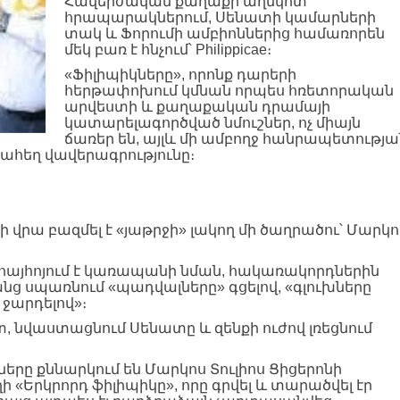
Հավերժական քաղաքի աղմկոտ
հրապարակներում, Սենատի կամարների
տակ և Ֆորումի ամբիոններից համառորեն
մեկ բառ է հնչում՝ Philippicae։
«Ֆիլիպիկները», որոնք դարերի
հերթափոխում կմնան որպես հռետորական
արվեստի և քաղաքական դրամայի
կատարելագործված նմուշներ, ոչ միայն
ճառեր են, այլև մի ամբողջ հանրապետությա
ահեղ վավերագրությունը։
րա բազմել է «յաթրջի» լակող մի ծաղրածու՝ Մարկո
, հայհոյում է կառապանի նման, հակառակորդներին
անց սպառնում «պադվալները» գցելով, «գլուխները
 ջարդելով»։
, նվաստացնում Սենատը և զենքի ուժով լռեցնում
երը քննարկում են Մարկոս Տուլիոս Ցիցերոնի
Երկրորդ ֆիլիպիկը», որը գրվել և տարածվել էր