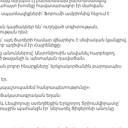
այց այդպես էլ բարձրաձայն չարտասանվեց
ցահայտ խոսելը հավասարազոր էր մահվան։
պառնալիքների՝ Ֆորումի ամբիոնից հնչում է
ն կայծակներ են՝ ուղղված տգիտության,
ւթյան դեմ։
ե՝ այդ ճառերի համար վճարելու է սեփական կյանքով,
 երբ պղծվում էր Հայրենիքը։
ենց անուններով՝ Անտոնիոսին անվանել հարբեցող,
ծ թալանչի և պետական դավաճան։
ն բոլոր հնարքները՝ երկրակործանին բարոյապես
էր․
 ես կպաշտպանեմ հանրապետությունը»։
ար ճակատագրական եղան։
և Լեպիդոսը ստեղծեցին Երկրորդ Տրիումվիրատը՝
ռաջին պահանջն էր՝ ներառել Ցիցերոնի անունը