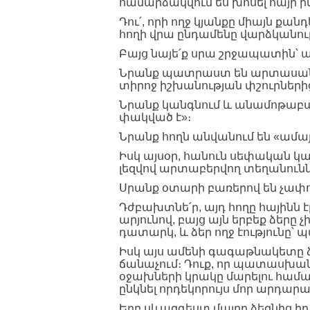
համարձակվում ես խոսել հայի ի
Դու՛, որի ողջ կյանքը միայն քանդ
հողի վրա ընդամենը վարձկանությ
Բայց նայե՛ք սրա շրջապատին՝ 
Նրանք պատրաստ են արտասանել 
տիրոջ իշխանության փշուրների
Նրանք կանգնում և անամոթաբա
փակված է»։
Նրանք հողն անվանում են «ամայի»
Իսկ այսօր, հանուն սեփական կաշ
լեզվով արտաբերվող տեղանուններ
Սրանք օտարի բառերով են չափո
Դժբախտնե՛ր, այդ հողը հայինն
արյունով, բայց այն երբեք ձերը չ
դատարկ, և ձեր ողջ էությունը՝
Իսկ այս ամենի գագաթնակետը ձե
ճանաչում։ Դուք, որ պատասխան
օջախների կրակը մարելու համար
ընկնել որդեկորույս մոր արդար
Երբ սևազգեստ մայրը ձեզնից իր