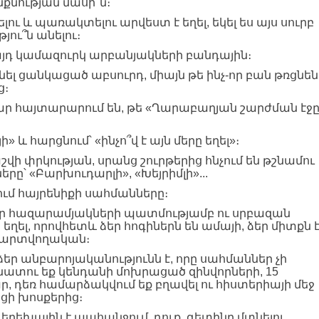
նքնության մասի՞ն։
ելու և պառակտելու արվեստ է եղել, եկել ես այս սուրբ
ու՞ն անելու։
այդ կամազուրկ արբանյակների բանդային։
ցանկացած աբսուրդ, միայն թե ինչ-որ բան թռցնեն
ց։
ր հայտարարում են, թե «Ղարաբաղյան շարժման էջ
 և հարցնում՝ «ինչո՞վ է այն մերը եղել»։
վի փրկության, սրանց շուրթերից հնչում են թշնամու
ը՝ «Բարխուդարլի», «Խեյրիմլի»...
ւմ հայրենիքի սահմանները։
 էր հազարամյակների պատմությամբ ու սրբազան
ի եղել, որովհետև ձեր հոգիներն են ամայի, ձեր միտքն 
 պարտվողական։
ր անբարոյականությունն է, որը սահմաններ չի
ատու եք կենդանի մոխրացած զինվորների, 15
, դեռ համարձակվում եք բղավել ու հիստերիայի մեջ
ացի խոսքերից։
 երեխային է պահանջում, դուք, գետինը մտնելու