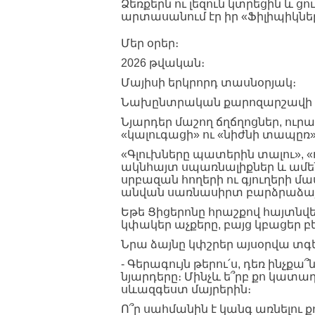
Ձեռքերն ու լեզուն կտրեցին և ց
արտասանում էր իր «Ֆիլիպիկնե
Մեր օրեր։
2026 թվական։
Մայիսի երկրորդ տասնօրյակ։
Նախընտրական քարոզարշավի թ
Նյարդեր մաշող ճղճղոցներ, ուր
«կալուգացի» ու «նիժնի տապըռ»
«Գլուխները պատերին տալու», «ո
ակնհայտ սպառնալիքներ և ամե
սրբազան հողերի ու գյուղերի մ
անվան սառնասիրտ բարձրաձայնմ
Եթե Ցիցերոնը հրաշքով հայտնվեր
կփակեր աչքերը, բայց կբացեր բե
Նրա ձայնը կփշրեր այսօրվա տ
- Գերագույն թերու՛ս, դեռ ինչք
նյարդերը։ Մինչև ե՞րբ քո կատ
սևազգեստ մայրերին։
Ո՞ր սահմանին է կանգ առնելու 