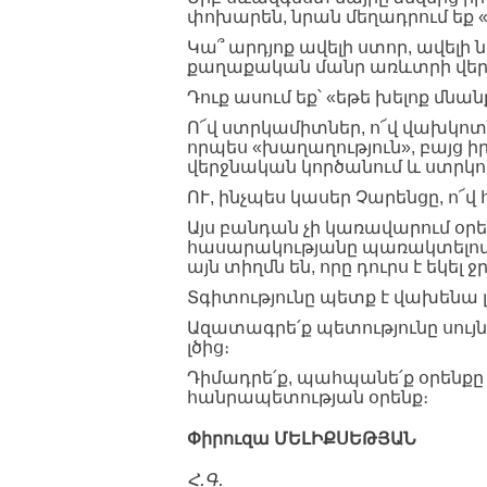
փոխարեն, նրան մեղադրում եք «վ
Կա՞ արդյոք ավելի ստոր, ավելի 
քաղաքական մանր առևտրի վեր
Դուք ասում եք՝ «եթե խելոք մնան
Ո՜վ ստրկամիտներ, ո՜վ վախկոտ
որպես «խաղաղություն», բայց ի
վերջնական կործանում և ստրկու
ՈՒ, ինչպես կասեր Չարենցը, ո՜վ
Այս բանդան չի կառավարում օրե
հասարակությանը պառակտելով։
այն տիղմն են, որը դուրս է եկե
Տգիտությունը պետք է վախենա լ
Ազատագրե՛ք պետությունը սույ
լծից։
Դիմադրե՛ք, պահպանե՛ք օրենքը և
հանրապետության օրենք։
Փիրուզա
ՄԵԼԻՔՍԵԹՅԱՆ
Հ․Գ․