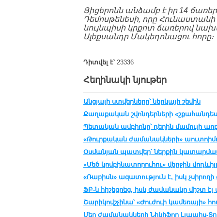
Ցիցերոնն անձամբ է իր 14 ճառեր
Դեմոսթենեսի, որը Հունաստան
նույնպիսի կրքոտ ճառերով նախա
Ալեքսանդր Մակեդոնացու հորը։
Դիտվել է՝
23336
Հեղինակի նյութեր
Անցյալի ստվերները՝ ներկայի շեմին
Քաղաքական շվոնդերների «շքահանդես
Պետական ամբիոնը՝ դեղին մամուլի աղ
«Թուրքական ժամանակների» աուտոիմո
Օսմանյան պատվեր՝ ներքին կատարմա
«Մեծ կոմբինատորուհու» վերջին վոդևիլ
«Ռաբիսն» ազատություն է, իսկ չսիրողի 
ՖԲ-ն հիշեցրեց, իսկ ժամանակը միշտ էլ 
Շարիկովշչինա՝ «Ժուժուի կամեռայի» հ
Մեր ժամանակների Նիկիֆոր Լյապիս-Տր