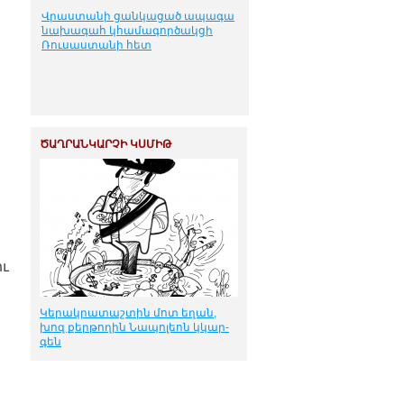
Վրաստանի ցանկացած ապագա
նախագահ կհամագործակցի
Ռուսաստանի հետ
ԾԱՂՐԱՆԿԱՐՉԻ ԿՍՄԻԹ
ու
Կե­րակ­րա­տաշ­տին մոտ ե­ղան,
խոզ քեր­թո­ղին Նա­պո­լեոն կկար­
գեն