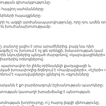
րության գիտակցությունը։
ի հալվող սահմանները։
նիների հայացքները։
երկրի ու ազգի արժանապատվությունը, որը դու ամեն օր
յին խուժանախոսությամբ։
ը, բանտը լալիս է սրա արածներից, բայց նա դեռ
զմել է ու խոսում է ոչ թե օրենքի, իմաստության կամ
րին նկուղներից պեղած ժարգոնով, «կալուգացիների»
իստերիկ ոռնոցներով։
րը պարտավոր էր լինել օրինակելի քաղաքացի և
նկած խոսափողից ճղճղում է «համբալների», «էշերի» 
նում է «պադվալները» լցնելով ու «գլուխները
վառականն է քո բարձրագույն իշխանության պատկերը։
 տգիտության կատաղի խրախճանք է պետության
ատմության խորհուրդը, ո՛չ հայոց լեզվի վեհությունը,