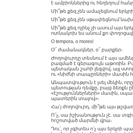
է ամբիոններից ու հեղեղում հան
Մի՞թե քեզ չեն ամաչեցնում երկր
Մի՞թե քեզ չեն սթափեցնում նախ
Մի՞թե քեզ ոչինչ չի ասում այս 
ոտնակոխ ես անում քո փողոցա
O tempora, o mores!
Օ՜ ժամանակներ, օ՜ բարքեր։
Ժողովուրդը տեսնում է այս ամեն
բազմած է գերագույն աթոռին։ Բա
պետական շահի լեզվով, այլ ստո
ու «նիժնի տապըռների» մասին հ
Անպատվություն է լսել մեկին, ո
պետության դեմքը, բայց ձեռքն ը
«էշություններների» մասին, սպառ
պատերին տալով»։
Հա՛յ ժողովուրդ, մի՞թե այս թշ
Ո՜չ, սա իշխանություն չէ. սա
հոշոտված մարմնի վրա։
Դու՛, որ չգիտես ո՛չ այս երկրի պ