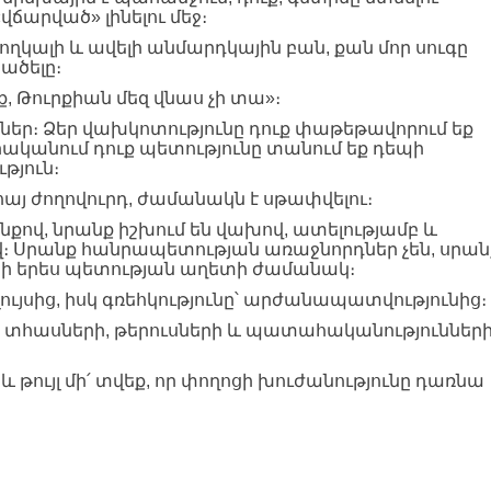
ճարված» լինելու մեջ։
նողկալի և ավելի անմարդկային բան, քան մոր սուգը
ածելը։
ք, Թուրքիան մեզ վնաս չի տա»։
ներ։ Ձեր վախկոտությունը դուք փաթեթավորում եք
րականում դուք պետությունը տանում եք դեպի
թյուն։
 հայ ժողովուրդ, ժամանակն է սթափվելու։
նքով, նրանք իշխում են վախով, ատելությամբ և
 Սրանք հանրապետության առաջնորդներ չեն, սրան
լ ջրի երես պետության աղետի ժամանակ։
ույսից, իսկ գռեհկությունը՝ արժանապատվությունից։
ն տհասների, թերուսների և պատահականություններ
 թույլ մի՛ տվեք, որ փողոցի խուժանությունը դառնա