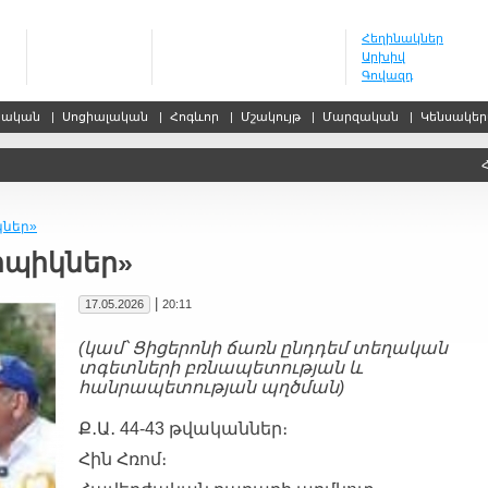
Հեղինակներ
Արխիվ
Գովազդ
սական
|
Սոցիալական
|
Հոգևոր
|
Մշակույթ
|
Մարզական
|
Կենսակե
ՀԱՊԿ մ
կներ»
իպիկներ»
|
17.05.2026
20:11
(կամ՝ Ցիցերոնի ճառն ընդդեմ տեղական
տգետների բռնապետության և
հանրապետության պղծման)
Ք․Ա․ 44-43 թվականներ։
Հին Հռոմ։