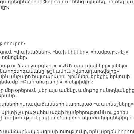
ուցադրեցին Հռոմի Ֆորումում՝ հենց այնտեղ, որտեղ նա
րը»։
ոհուբոհ։
ացում, «փախածներ», «նախկիններ», «համբալ», «էշ»
 ոռնոցներ։
տք ու ձեռք ջարդելու», «ԱԱԾ պադվալները» լցնելու
նաողբերգականը՝ թշնամուն «վերադարձվելիք»
ասին անբարո հայտարարություններ, երեքից երկուսի
ամբ՝ «Բարխուդարլի», «Խեյրիմլի»։
 մեր օրերում, լսեր այս ամենը, ամոթից ու նողկանքի
րանը․․․
գետների ու դավաճանների կառուցած «պատնեշները»
ա՞ն պիտի չարաշահես ազգի համբերությունն ու քերես
աղի տգիտությունը պիտի ծաղրի հակառակորդներիդ ո
քո սանձարձակ զազրախոսությունը, որն արդեն հորդո