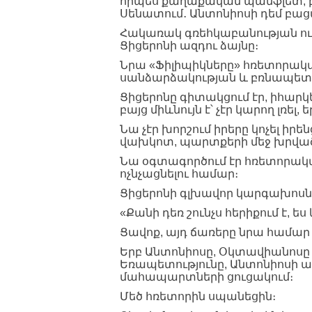
որպես քաղաքական պամֆլետ, բ
Սենատում․ Անտոնիոսի դեմ բա
Հակառակ գռեհկաբանության ու ս
Ցիցերոնի ազդու ձայնը։
Նրա «Ֆիլիպիկները» հռետորակա
սանձարձակության և բռնապետո
Ցիցերոնը գիտակցում էր, իհարկ
բայց միևնույն է՝ չէր կարող լռել,
Նա չէր խորշում իրերը կոչել իր
վախկոտ, պարտքերի մեջ խրվա
Նա օգտագործում էր հռետորակա
ոչնչացնելու համար։
Ցիցերոնի գլխավոր կարգախոսն 
«Քանի դեռ շունչս հերիքում է,
Ցավոք, այդ ճառերը նրա համ
Երբ Անտոնիոսը, Օկտավիանոսը 
Եռապետությունը, Անտոնիոսի ա
մահապարտների ցուցակում։
Մեծ հռետորին սպանեցին։