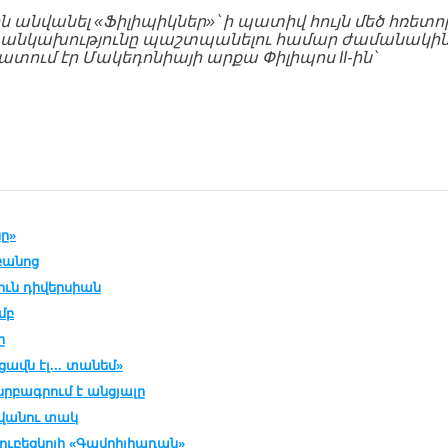
ն անվանել «Ֆիլիպիկներ»՝ ի պատիվ հույն մեծ հռետո
ի անկախությունը պաշտպանելու համար ժամանակի
տում էր Մակեդոնիայի արքա Փիլիպոս II-ին՝
ը»
բանոց
ւն դիվերսիան
մբ
ը
ցավն էլ... տանեմ»
սրբագրում է անցյալը
ովանու տակ
ուբեցկոյի «Գավրիլիադան»