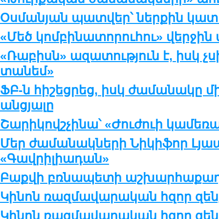
Օսմանյան պատվեր՝ ներքին կա
«Մեծ կոմբինատորուհու» վերջին 
«Ռաբիսն» ազատություն է, իսկ չսի
տանեմ»
ՖԲ-ն հիշեցրեց, իսկ ժամանակը մի
անցյալը
Շարիկովշչինա՝ «Ժուժուի կամեռ
Մեր ժամանակների Նիկիֆոր Լյապ
«Գավրիլիադան»
Բաքվի բռնապետի աշխարհաքաղ
Կինոն ռազմավարական հզոր զենք
Կինոն ռազմավարական հզոր զենք