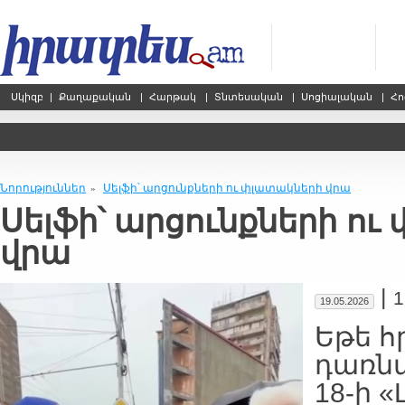
Սկիզբ
|
Քաղաքական
|
Հարթակ
|
Տնտեսական
|
Սոցիալական
|
Հո
Նորություններ
Սելֆի՝ արցունքների ու փլատակների վրա
»
Սելֆի՝ արցունքների ո
վրա
|
1
19.05.2026
Եթե հ
դառնա
18-ի «