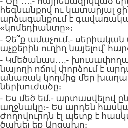
- Ծը՜․․․,- հայրենազրկված 
հեգնանքով ու կատարյալ ցի
արձագանքում է գավառակ
«կոմեդիանտը»։
- Չե՞ք ամաչում,- սերիակ
աչքերին ուղիղ նայելով՝ հա
- Կմեծանաս․․․,- խուսափող
նայողի ոճով փորձում է ար
անառակ կողմից մեր խաղա
ներխուժածը։
- Ես մեծ եմ,- արտասվելով 
աղջնակը։- Ես արդեն հասկան
Ժողովուրդն էլ պետք է հասկ
ծախել եք Արցախը։