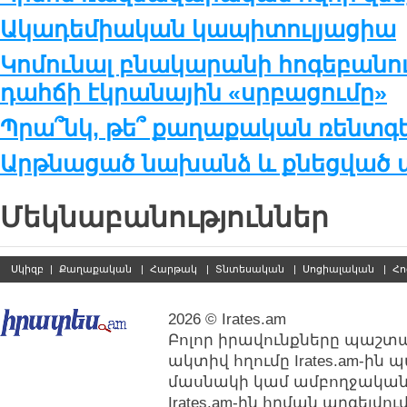
Ակադեմիական կապիտուլյացիա
Կոմունալ բնակարանի հոգեբանու
դահճի էկրանային «սրբացումը»
Պրա՞նկ, թե՞ քաղաքական ռենտգ
Արթնացած նախանձ և քնեցված ա
Մեկնաբանություններ
Սկիզբ
|
Քաղաքական
|
Հարթակ
|
Տնտեսական
|
Սոցիալական
|
Հո
2026 © Irates.am
Բոլոր իրավունքները պաշտպ
ակտիվ հղումը Irates.am-ին
մասնակի կամ ամբողջական
Irates.am-ին հղման արգելվ