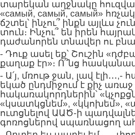
տարեկան աղջնակը հուզված
«самый, самый, самый» հռչա
ճշտել՝ ինչու՞ ինքն այլևս չուն
տուն։ Ինչու՞ են իրեն հայր
դաժանորեն տնավեր ու բնա
- Դուք ասել եք՝ Շուշին «դժ
քաղաք էր»։ Ո՞նց հասկանամ
- Ա՛յ, մռութ ջան, լավ էլի․․․
եկած ընդմիջում է քիչ առ
հակառակորդներին՝ «կչոքցն
«կսատկցնեմ», «կկոխեմ», 
ուտցնելով ԱԱԾ-ի պադվալնե
գոռոցներով սպառնացող ահ
- Որտեղ ես ապրել եմ․․․,- փո