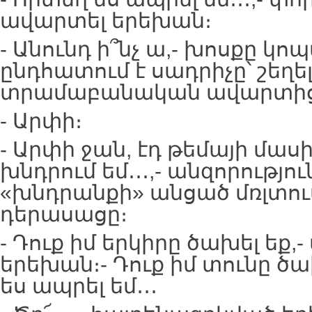
ավարտել երեխան։
- Անունդ ի՞նչ ա,- խոսքը կո
ընդհատում է սադրիչը՝ շեղե
տրամաբանական ավարտից
- Արփի։
- Արփի ջան, էդ թեմայի մասի
խնդրում եմ․․․,- անզորությո
«խնդրանքի» անցած մռլտու
դերասացը։
- Դուք իմ երկիրը ծախել եք,
երեխան։- Դուք իմ տունը ծա
ես ապրել եմ․․․