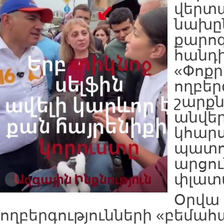
վերտ
նախը
քարո
հանդի
«Փոքր
ողբեր
շարք
անվե
կհարս
պատու
արցու
փլատ
Օրվա
ողբերգությունների «բեմահ