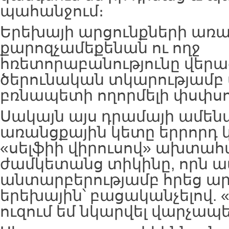
պահանջում։
Երեխայի արցունքների առ
քարոզչամեքենան ու ողջ
հռետորաբանությունը վեր
ծերունական տկարությամ
բռնապետի ողորմելի փսփսո
Սակայն այս դրամայի ամեն
առանցքային կետը երրորդ 
«սելֆիի վիրուսով» ախտա
ժամկետանց տիկինը, որն ատ
անտարբերությամբ հրեց ա
երեխային՝ բացականչելով. «Օ
ուզում եմ նկարվել վարչապ