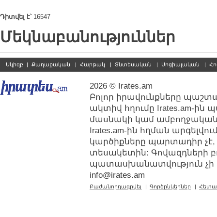
Դիտվել է՝
16547
Մեկնաբանություններ
Սկիզբ
|
Քաղաքական
|
Հարթակ
|
Տնտեսական
|
Սոցիալական
|
Հո
2026 © Irates.am
Բոլոր իրավունքները պաշտպ
ակտիվ հղումը Irates.am-ին
մասնակի կամ ամբողջական
Irates.am-ին հղման արգելվ
կարծիքները պարտադիր չէ,
տեսակետին: Գովազդների բ
պատասխանատվություն չի կր
info@irates.am
Բաժանորդագրվել
|
Գործընկերներ
|
Հետա