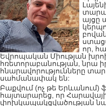
Լայեն
տարա
այցը
կերպ
բովա
ստացվ
որ, հ
Եվրոպական Միության խր
հռետորաբանության, նրա 
հնարավորությունները տա
սահմանափակ են:
Բաքվում (ոչ թե Երևանում) 
հայտարարեց, որ Հարավայի
փոխկապակցվածության ն