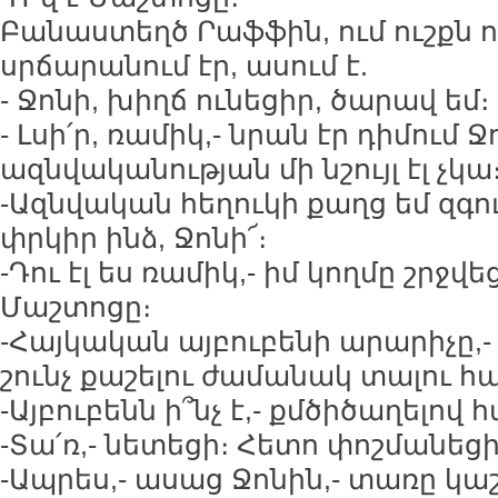
Բանաստեղծ Րաֆֆին, ում ուշքն 
սրճարանում էր, ասում է.
- Ջոնի, խիղճ ունեցիր, ծարավ եմ։
- Լսի՛ր, ռամիկ,- նրան էր դիմում Ջ
ազնվականության մի նշույլ էլ չկա
-Ազնվական հեղուկի քաղց եմ զգո
փրկիր ինձ, Ջոնի՜։
-Դու էլ ես ռամիկ,- իմ կողմը շրջվեց
Մաշտոցը։
-Հայկական այբուբենի արարիչը,-
շունչ քաշելու ժամանակ տալու հ
-Այբուբենն ի՞նչ է,- քմծիծաղելով 
-Տա՛ռ,- նետեցի։ Հետո փոշմանեցի
-Ապրես,- ասաց Ջոնին,- տառը կա