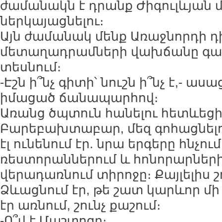
ժամանակն է դրանք Ժիգուլևյան
ներկայացնելու։
Այն ժամանակ մենք Առաջնորդի 
մետաղադրամների վախճանը գար
տեսնում։
-Էշն ի՞նչ գիտի՝ նուշն ի՞նչ է,- աս
իմացած ճանապարհով։
Առանց ծպտուն հանելու հետևեցի
Բարեբախտաբար, մեզ գոհացնելո
էլ ունենում էր. նրա երգերը հնչու
ռեստորաններում և հոնորարներ
վերադառնում տիրոջը։ Քայլելիս շ
Ձևացնում էր, թե շատ կարևոր մի 
էր առնում, շունչ քաշում։
-Ո՞վ է Մաշտոցը։