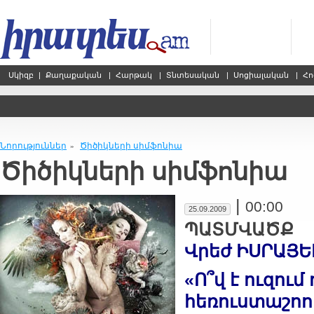
Սկիզբ
|
Քաղաքական
|
Հարթակ
|
Տնտեսական
|
Սոցիալական
|
Հո
Նորություններ
Ծիծիկների սիմֆոնիա
»
Ծիծիկների սիմֆոնիա
|
00:00
25.09.2009
ՊԱՏՄՎԱԾՔ
Վրեժ ԻՍՐԱՅԵ
«Ո՞վ է ուզու
հեռուստաշոու