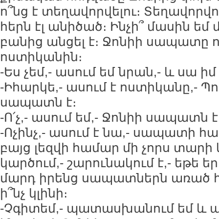
ո՞նց է տեղավորվելու։ Տեղավորվո
հերն էլ անիծած։ Ինչի՞ մասին եմ
բանից անցել է։ Ջոնիի սապատը 
ոստիկանին։
-Ես չեմ,- ասում եմ նրան,- և սա ի
-Իհարկե,- ասում է ոստիկանը,- Պ
սապատն է։
-Ո՛չ,- ասում եմ,- Ջոնիի սապատն է
-Ոչինչ,- ասում է նա,- սապատի հ
բայց լեզվի համար մի չորս տարի 
կարծում,- շարունակում է,- եթե ե
մարդ իրենց սապատներն առած 
ի՞նչ կլինի։
-Չգիտեմ,- պատասխանում եմ և պ