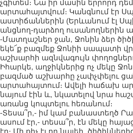
չգիտեմ։ Նա իր մասին երրորդ դեմ
արտահայտվում։ Կանգնում էր Ս
աստիճաններին (Երևանում էլ Սպ
անցնող-դարձող ուսանողներին ա
-Մատղաշներ ջան, Ջոնին ձեր ծիծի
եկե՜ք բազմեք Ջոնիի սապատի վր
աշխարհի ազնվագույն փողոցներ
Իհարկե, աղջիկներից ոչ մեկը Ջ
բազմած աշխարհը չափչփելու ցան
արտահայտում։ Ավելի հաճախ ա
նայում էին և, նկատելով նրա հաշ
առանց կոպտելու հեռանում։
-Տեսա՞ր,- իմ կամ բանաստեղծ Րա
ասում էր,- տեսա՞ր, էն մեկը հայ
էր։ Մի քիչ էլ որ նայեի, ծիծիկների