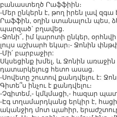
բանաստեղծ Րաֆֆիին։
-Մեր ընկերն է, թող իրեն լավ զգա է
Րաֆֆին, օղին ստանալուն պես, ձ
պարզած` բղավեց.
-Ջոնի՜, իմ կարոտի ընկեր, օրհնվի
լույս աշխարհ եկար։- Ջոնին փնթ
-Մի՛ բարբաջիր:
Սկսեցինք խմել, և Ջոնին առաջի
դատարկելուց հետո ասաց.
-Սովետը շուտով քանդվելու է: Ջոնի
Գիտե՞ս ինչու է քանդվելու։
-Չգիտեմ,- կմկմացի,- հազար պա
-Էգ տղամարդկանց երկիր է, հացի 
ականջիդ մոտ պահիր, երաժշտությո