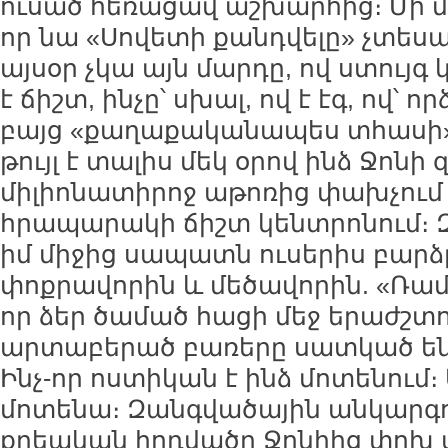
ուսած հեռացավ աշխարհից։ Մի մեծ
որ նա «Սովետի քանդվելը» չտեսավ
այսօր չկա այն մարդը, ով ստույգ կ
է ճիշտ, ինչը՝ սխալ, ով է էգ, ով՝ որ
բայց «քաղաքականապես տհասի» 
թույլ է տալիս մեկ օրով ինձ Ջոնի
միլիոնատիրոջ աթոռից փախչում 
հրապարակի ճիշտ կենտրոնում։ Զգ
իմ միջից սապատն ուսերիս բարձր
փոքրավորին և մեծավորին. «Ռամի
որ ձեր ծամած հացի մեջ երաժշտու
արտաբերած բառերը սատկած են, ձ
Ինչ-որ ոստիկան է ինձ մոտենում։ 
մոտենա։ Զանգվածային անկարգու
քրեական հոդվածը Ջոնիից փոխ