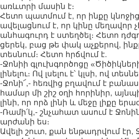
առևտրի մասին է։
Հետո պատմում է, որ ինքը կնոջից
ավելացնում է, որ կինը մեղավոր 
անհագուրդ է ստեղծել։ Հետո դժգոհ
ցերեկ, բաց թե փակ աչքերով, ինք
տեսնում։ Հետո հրճվում է.
-Ջոնիի գլուխգործոցը «Ծիծիկներ
լինելու։ Ով լսելու է՝ կլսի, ով տեսն
-Ջոնի՜,- հեռվից բղավում է բանա
համար մի շիշ օղի հորինիր, այնպ
լինի, որ որձ լինի և մեջը լիքը երա
-Ռամի՛կ,- շնչահատ ասում է Ջոնին
արժանի ես։
Ավելի շուտ, քան ենթադրվում էր