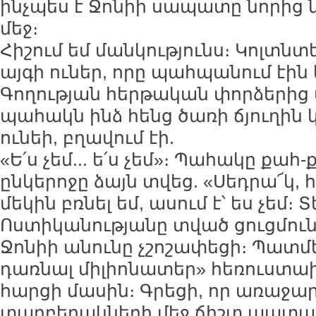
ինչպես է Ջոնիի սապատը նորից 
մեջ։
Հիշում եմ մանկությունս։ Կոլտնտ
այգի ուներ, որը պահպանում էին
Գողության հերթական փորձերից
պահակն ինձ հենց ծառի ճյուղին 
ունեի, բղավում էի.
«Ե՛ս չեմ... ե՛ս չեմ»։ Պահակը քահ
ընկերոջը ձայն տվեց. «Սեդրա՜կ, 
մեկին բռնել եմ, ասում է՝ ես չեմ։ Տ
Ոստիկանությանը տված ցուցմուն
Ջոնիի անունը չշոշափեցի։ Պատմեց
դառնալ միլիոնատեր» հեռուստ
հարցի մասին։ Գրեցի, որ առաջա
տարբերակների մեջ ճիշտ պատա