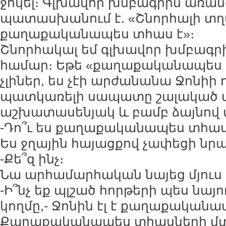
ջոկել։ Գլխավոր խմբագիրն առանց
պատասխանում է. «Շնորհալի տղա
քաղաքականապես տհաս է»։
Շնորհակալ եմ գլխավոր խմբագրի
համար։ Եթե «քաղաքականապես 
չլիներ, ես չէի արժանանա Ջոնիի 
պատկառելի սապատը շալակած 
աշխատասենյակ և բամբ ձայնով 
-Դո՞ւ ես քաղաքականապես տհաս
Ես ջղային հայացքով չափեցի նրա
-Քե՞զ ինչ։
Նա արհամարհական նայեց մյու
-Ի՞նչ եք պլշած հորթերի պես նայո
կողմը,- Ջոնին էլ է քաղաքականա
Քաղաքականապես տհասների մտե