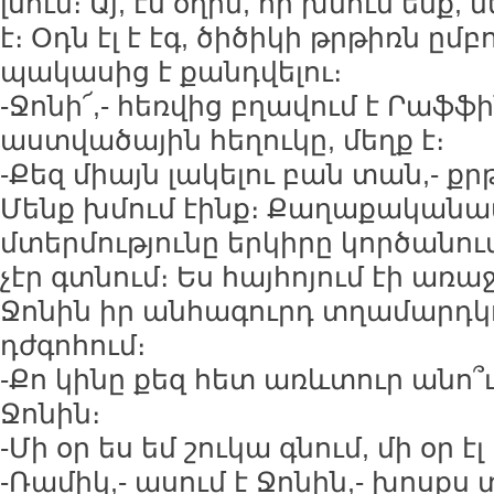
լսում։ Այ, էս օղին, որ խմում ենք, 
է։ Օդն էլ է էգ, ծիծիկի թրթիռն ը
պակասից է քանդվելու։
-Ջոնի՜,- հեռվից բղավում է Րաֆֆին
աստվածային հեղուկը, մեղք է։
-Քեզ միայն լակելու բան տան,- ք
Մենք խմում էինք։ Քաղաքական
մտերմությունը երկիրը կործանումի
չէր գտնում։ Ես հայհոյում էի առա
Ջոնին իր անհագուրդ տղամարդկո
դժգոհում։
-Քո կինը քեզ հետ առևտուր անո՞ւմ
Ջոնին։
-Մի օր ես եմ շուկա գնում, մի օր էլ
-Ռամիկ,- ասում է Ջոնին,- խոսքս