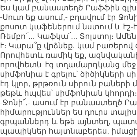
Ես կամ բանաստեղծ Րաֆֆին գլխո
-Սուտ եք ասում,- բղավում էր Ջոնի
քոսոտ կաֆեներում նստում և էշ-է
Ռեմբո՜... Կաֆկա՜... Տոլստոյ։ Ամ
է։ Կարա՞ք վրձնեք, կամ բառերով գ
Որովհետև ռամիկ եք, ազնվականի 
որովհետև էգ տղամարդկանց մեջ 
սիմֆոնիա է գրելու՝ ծիծիկների ս
էդ կլոր, թրթռուն սիրուն բաների մե
թեթև հպվես՝ սիմֆոնիան կհորդի։
-Ջոնի՜,- ասում էր բանաստեղծ Րա
հիմարություններ ես դուրս տալիս։
գրպաններդ և եթե այնտեղ, պատ
պապիկներ հայտնաբերես, իմացիր