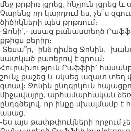
մեջ թրթիռ լցրեց, հնչյուն լցրեց և 
Չարենց որ կարդում ես, չե՞ս զգու
ծիծիկների պես թրթռում։
-Ջոնի՛,- ասաց բանաստեղծ Րաֆֆի
քթիցս բերիր։
-Տեսա՞ր,- ինձ դիմեց Ջոնին,- խան
սատկած բառերով է գրում։
Հուրախություն Րաֆֆիի` հասան
շունչ քաշեց և սկսեց ազատ տեղ 
գտավ։ Ջոնին ընդգրկուն հայացքո
միջավայրը, արհամարհական ձեռ
ընդգծելով, որ ինքը սխալմամբ է 
ասաց.
-Ես այս թափթփուկների որջում չե